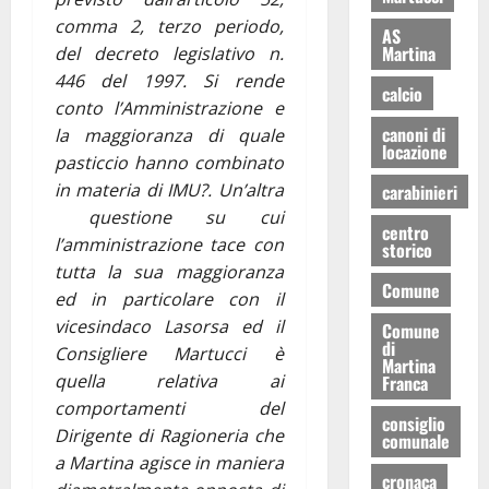
comma 2, terzo periodo,
AS
Martina
del decreto legislativo n.
446 del 1997. Si rende
calcio
conto l’Amministrazione e
canoni di
la maggioranza di quale
locazione
pasticcio hanno combinato
in materia di IMU?. Un’altra
carabinieri
questione su cui
centro
l’amministrazione tace con
storico
tutta la sua maggioranza
Comune
ed in particolare con il
vicesindaco Lasorsa ed il
Comune
di
Consigliere Martucci è
Martina
quella relativa ai
Franca
comportamenti del
consiglio
Dirigente di Ragioneria che
comunale
a Martina agisce in maniera
cronaca