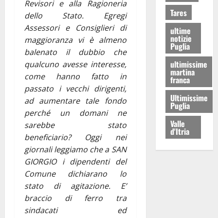
Revisori e alla Ragioneria
Tares
dello Stato. Egregi
Assessori e Consiglieri di
ultime
notizie
maggioranza vi è almeno
Puglia
balenato il dubbio che
ultimissime
qualcuno avesse interesse,
martina
come hanno fatto in
franca
passato i vecchi dirigenti,
Ultimissime
ad aumentare tale fondo
Puglia
perché un domani ne
Valle
sarebbe stato
d'Itria
beneficiario? Oggi nei
giornali leggiamo che a SAN
GIORGIO i dipendenti del
Comune dichiarano lo
stato di agitazione. E’
braccio di ferro tra
sindacati ed