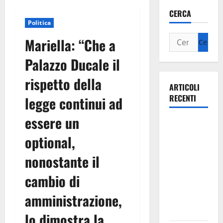
CERCA
Politica
Mariella: “Che a
Palazzo Ducale il
rispetto della
ARTICOLI
RECENTI
legge continui ad
essere un
Ospedale di
Martina
optional,
Franca,
nonostante il
Forza Italia
annuncia la
cambio di
protesta:
amministrazione,
sit-in lunedì
10 agosto
lo dimostra la