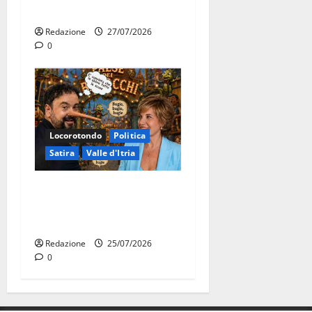
bilancio”
Redazione
27/07/2026
0
Locorotondo
Politica
Satira
Valle d'Itria
Martina Franca: Il sindaco
non ha fatto le scuse alla
Lillo
Redazione
25/07/2026
0