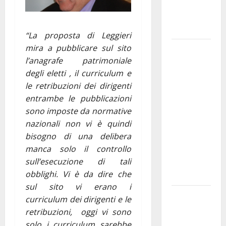
strade
interessate
e gli orari
“La proposta di Leggieri
mira a pubblicare sul sito
Martina
l’anagrafe patrimoniale
Franca
degli eletti , il curriculum e
investe
le retribuzioni dei dirigenti
sulle
entrambe le pubblicazioni
famiglie: in
sono imposte da normative
arrivo tre
nazionali non vi è quindi
seminari
bisogno di una delibera
dedicati ad
manca solo il controllo
adolescenti,
sull’esecuzione di tali
genitori ed
obblighi. Vi è da dire che
empatia
sul sito vi erano i
Aeronautica
curriculum dei dirigenti e le
Militare, al
retribuzioni, oggi vi sono
16° Stormo
solo i curriculum sarebbe