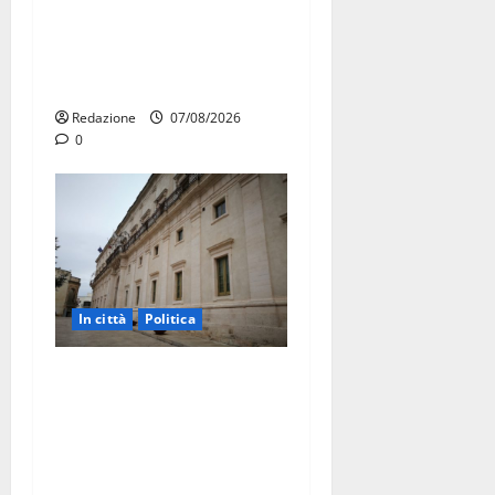
Ospedale di Martina Franca,
Forza Italia annuncia la
protesta: sit-in lunedì 10
agosto
Redazione
07/08/2026
0
In città
Politica
Martina Franca, Marraffa
attacca Regione e Comune:
“Nuovi medici solo a
novembre. Faremo accesso
agli atti su Tari, rifiuti e