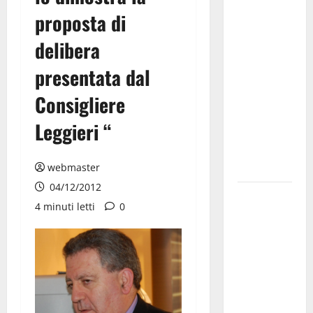
Il Comune
proposta di
di Martina
delibera
Franca
pubblica il
presentata dal
bando
alloggi ERP
Consigliere
2026:
Leggieri “
domande
dal 26
agosto
webmaster
04/12/2012
La gara
4 minuti letti
0
ciclistica
dei Giochi
attraversa
Martina
Franca:
ecco le