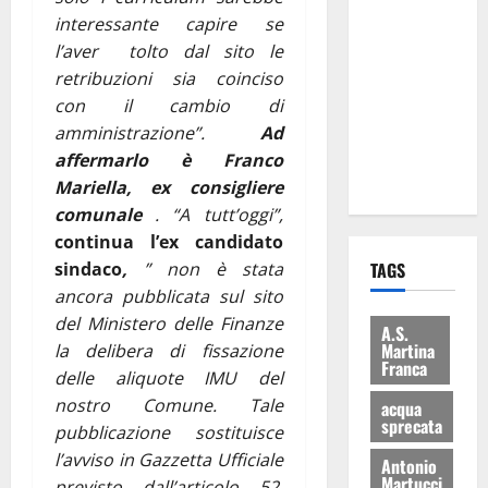
di Martina
interessante capire se
Franca
l’aver tolto dal sito le
consegnati
retribuzioni sia coinciso
i Baschi Blu
con il cambio di
ai 15 nuovi
amministrazione”.
Ad
Fucilieri
affermarlo è Franco
dell’Aria
Mariella, ex consigliere
comunale
. “A tutt’oggi”,
continua l’ex candidato
sindaco
,
” non è stata
TAGS
ancora pubblicata sul sito
del Ministero delle Finanze
A.S.
Martina
la delibera di fissazione
Franca
delle aliquote IMU del
nostro Comune. Tale
acqua
sprecata
pubblicazione sostituisce
l’avviso in Gazzetta Ufficiale
Antonio
Martucci
previsto dall’articolo 52,