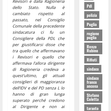
Revisori e dalla Ragioneria
Pdl
dello Stato. Nulla è
cambiato rispetto al
polizia
passato, nel Consiglio
Puglia
Comunale della precedente
sindacatura ci fu un
regione
puglia
Consigliere della PDL che
per giustificarsi disse che
Renzo
Rubino
tra quello che affermavano
i Revisori e quello che
Rifiuti
affermava l’allora dirigente
sindaco
di Ragioneria credeva a
quest’ultimo, gli attuali
sindaco
franco
consiglieri di maggioranza
ancona
dell’IDV e del PD senza L lo
hanno di gran lunga
Stefano
Coletta
superato perché credono
al Dirigente e non ai
taranto