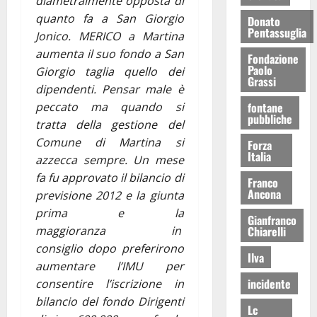
diametralmente opposta di
quanto fa a San Giorgio
Donato
Pentassuglia
Jonico. MERICO a Martina
aumenta il suo fondo a San
Fondazione
Paolo
Giorgio taglia quello dei
Grassi
dipendenti. Pensar male è
fontane
peccato ma quando si
pubbliche
tratta della gestione del
Comune di Martina si
Forza
Italia
azzecca sempre. Un mese
fa fu approvato il bilancio di
Franco
Ancona
previsione 2012 e la giunta
prima e la
Gianfranco
Chiarelli
maggioranza in
consiglio dopo preferirono
Ilva
aumentare l’IMU per
incidente
consentire l’iscrizione in
bilancio del fondo Dirigenti
Lc