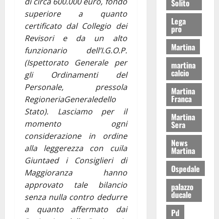
di circa 600.000 euro, fondo
Solito
superiore a quanto
Lega
certificato dal Collegio dei
pro
Revisori e da un alto
Martina
funzionario dell’I.G.O.P.
(Ispettorato Generale per
martina
calcio
gli Ordinamenti del
Personale, pressola
Martina
Franca
RegioneriaGeneraledello
Stato). Lasciamo per il
Martina
momento ogni
Sera
considerazione in ordine
News
alla leggerezza con cuila
Martina
Giuntaed i Consiglieri di
Ospedale
Maggioranza hanno
approvato tale bilancio
palazzo
ducale
senza nulla contro dedurre
a quanto affermato dai
Pd