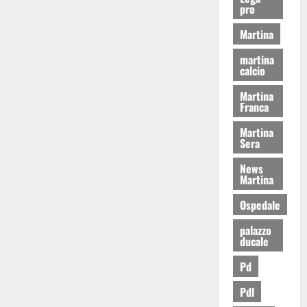
pro
Martina
martina
calcio
Martina
Franca
Martina
Sera
News
Martina
Ospedale
palazzo
ducale
Pd
Pdl