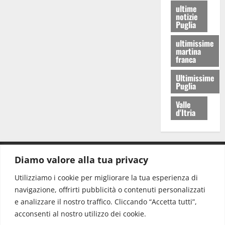
ultime
notizie
Puglia
ultimissime
martina
franca
Ultimissime
Puglia
Valle
d'Itria
Diamo valore alla tua privacy
CONTATTI.
Utilizziamo i cookie per migliorare la tua esperienza di
navigazione, offrirti pubblicità o contenuti personalizzati
Redazione:
redazione@www.martinasera.it
e analizzare il nostro traffico. Cliccando “Accetta tutti”,
Direttore:
direttore@www.martinasera.it
acconsenti al nostro utilizzo dei cookie.
Info & Commerciale:
info@www.martinasera.it