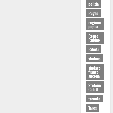
polizia
Puglia
regione
puglia
Renzo
Rubino
Rifiuti
sindaco
sindaco
franco
ancona
Stefano
Coletta
taranto
Tares