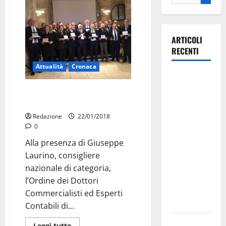
ARTICOLI
RECENTI
Attualità
Cronaca
Martina
Franca
Festa dei Commercialisti. I
investe
premiati
sulle
Redazione
22/01/2018
famiglie: in
0
arrivo tre
Alla presenza di Giuseppe
seminari
Laurino, consigliere
dedicati ad
nazionale di categoria,
adolescenti,
l’Ordine dei Dottori
genitori ed
Commercialisti ed Esperti
empatia
Contabili di...
Aeronautica
Leggi tutto