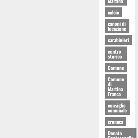
Martina
calcio
canoni di
locazione
carabinieri
centro
storico
Comune
Comune
di
Martina
Franca
consiglio
comunale
cronaca
Donato
Pentassuglia