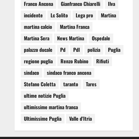
Franco Ancona
Gianfranco Chiarelli
Ilva
incidente
Lc Solito
Lega pro
Martina
martina calcio
Martina Franca
Martina Sera
News Martina
Ospedale
palazzo ducale
Pd
Pdl
polizia
Puglia
regione puglia
Renzo Rubino
Rifiuti
sindaco
sindaco franco ancona
Stefano Coletta
taranto
Tares
ultime notizie Puglia
ultimissime martina franca
Ultimissime Puglia
Valle d'Itria