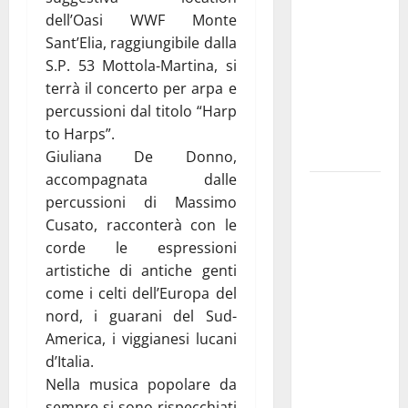
pubblica il
dell’Oasi WWF Monte
bando
Sant’Elia, raggiungibile dalla
alloggi ERP
S.P. 53 Mottola-Martina, si
2026:
terrà il concerto per arpa e
domande
percussioni dal titolo “Harp
dal 26
to Harps”.
agosto
Giuliana De Donno,
accompagnata dalle
La gara
percussioni di Massimo
ciclistica
Cusato, racconterà con le
dei Giochi
corde le espressioni
attraversa
artistiche di antiche genti
Martina
come i celti dell’Europa del
Franca:
nord, i guarani del Sud-
ecco le
America, i viggianesi lucani
strade
d’Italia.
interessate
Nella musica popolare da
e gli orari
sempre si sono rispecchiati