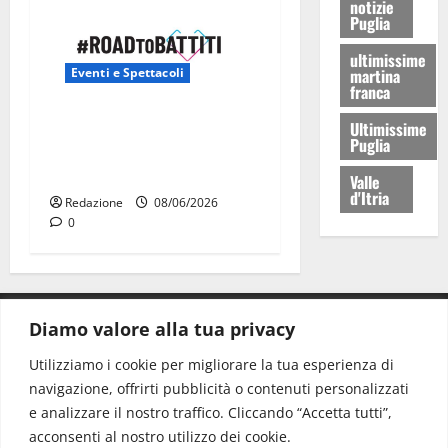
notizie
Puglia
ultimissime
Eventi e Spettacoli
martina
franca
Road to Battiti 2026 arriva
Ultimissime
Puglia
a Martina Franca con Raf e
Fred De Palma
Valle
d'Itria
Redazione
08/06/2026
0
Diamo valore alla tua privacy
CONTATTI.
Utilizziamo i cookie per migliorare la tua esperienza di
navigazione, offrirti pubblicità o contenuti personalizzati
Redazione:
redazione@www.martinasera.it
e analizzare il nostro traffico. Cliccando “Accetta tutti”,
Direttore:
direttore@www.martinasera.it
acconsenti al nostro utilizzo dei cookie.
Info & Commerciale:
info@www.martinasera.it