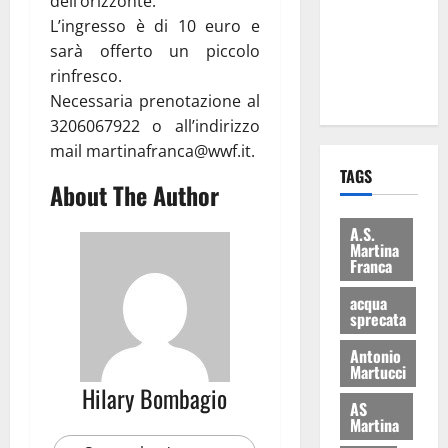
dell’orizzonte.
i Baschi Blu
L’ingresso è di 10 euro e
ai 15 nuovi
sarà offerto un piccolo
Fucilieri
rinfresco.
dell’Aria
Necessaria prenotazione al
3206067922 o all’indirizzo
mail martinafranca@wwf.it.
TAGS
About The Author
A.S.
Martina
Franca
acqua
sprecata
Antonio
Martucci
Hilary Bombagio
AS
Martina