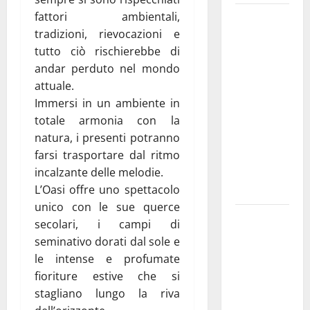
fattori ambientali,
Martina
tradizioni, rievocazioni e
Franca
tutto ciò rischierebbe di
investe
andar perduto nel mondo
sulle
attuale.
famiglie: in
Immersi in un ambiente in
arrivo tre
totale armonia con la
seminari
natura, i presenti potranno
dedicati ad
farsi trasportare dal ritmo
adolescenti,
incalzante delle melodie.
genitori ed
L’Oasi offre uno spettacolo
empatia
unico con le sue querce
Aeronautica
secolari, i campi di
Militare, al
seminativo dorati dal sole e
16° Stormo
le intense e profumate
di Martina
fioriture estive che si
Franca
stagliano lungo la riva
consegnati