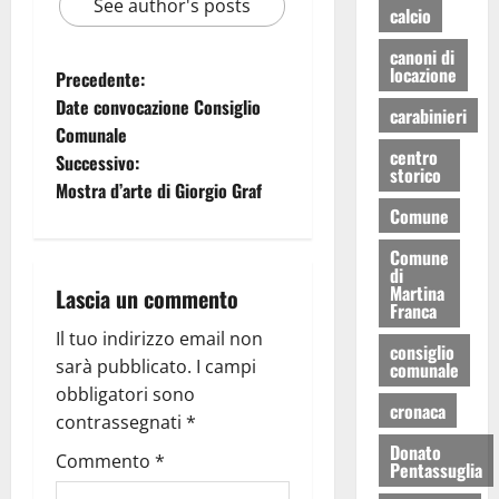
See author's posts
calcio
canoni di
locazione
Precedente:
Date convocazione Consiglio
carabinieri
Comunale
centro
Successivo:
storico
Mostra d’arte di Giorgio Graf
Comune
Comune
di
Martina
Lascia un commento
Franca
Il tuo indirizzo email non
consiglio
sarà pubblicato.
I campi
comunale
obbligatori sono
cronaca
contrassegnati
*
Donato
Commento
*
Pentassuglia