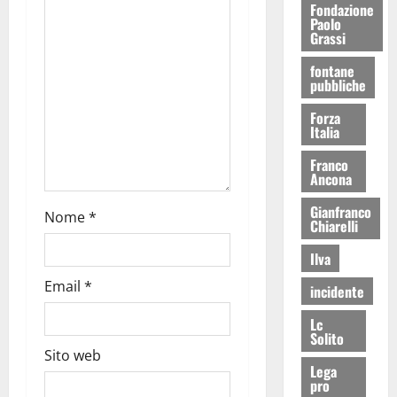
Fondazione
Paolo
Grassi
fontane
pubbliche
Forza
Italia
Franco
Ancona
Gianfranco
Nome
*
Chiarelli
Ilva
Email
*
incidente
Lc
Solito
Sito web
Lega
pro