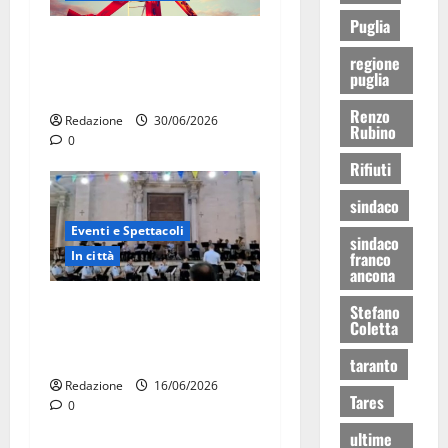
Puglia
Luna park al Pergolo, bus
regione
gratis e giostre gratuite per
puglia
i bambini
Renzo
Redazione
30/06/2026
Rubino
0
Rifiuti
sindaco
Eventi e Spettacoli
sindaco
In città
franco
ancona
La Fanfara dell’Aeronautica
Stefano
Coletta
Militare suona in piazza a
Martina Franca
taranto
Redazione
16/06/2026
Tares
0
ultime