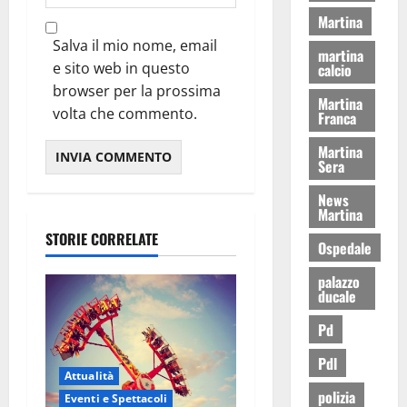
Martina
Salva il mio nome, email
martina
e sito web in questo
calcio
browser per la prossima
Martina
volta che commento.
Franca
Martina
Sera
News
Martina
STORIE CORRELATE
Ospedale
palazzo
ducale
Pd
Pdl
Attualità
polizia
Eventi e Spettacoli