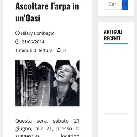
Ascoltare l’arpa in
un’Oasi
ARTICOLI
Hilary Bombagio
RECENTI
21/06/2014
1 minuti di lettura
0
Ospedale di
Martina
Franca,
Forza Italia
annuncia la
protesta:
sit-in lunedì
10 agosto
Il Comune
Questa sera, sabato 21
di Martina
giugno, alle 21, presso la
Franca
suggestiva location