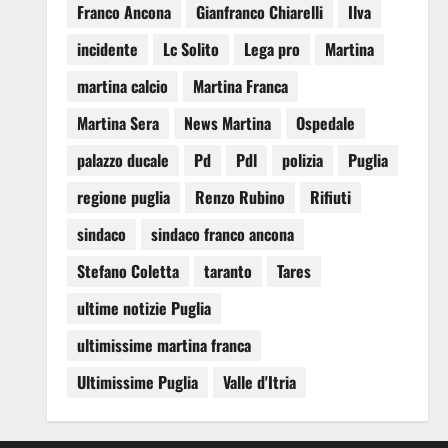
Franco Ancona
Gianfranco Chiarelli
Ilva
incidente
Lc Solito
Lega pro
Martina
martina calcio
Martina Franca
Martina Sera
News Martina
Ospedale
palazzo ducale
Pd
Pdl
polizia
Puglia
regione puglia
Renzo Rubino
Rifiuti
sindaco
sindaco franco ancona
Stefano Coletta
taranto
Tares
ultime notizie Puglia
ultimissime martina franca
Ultimissime Puglia
Valle d'Itria