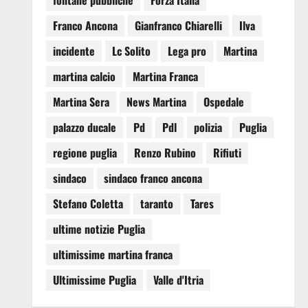
fontane pubbliche
Forza Italia
Franco Ancona
Gianfranco Chiarelli
Ilva
incidente
Lc Solito
Lega pro
Martina
martina calcio
Martina Franca
Martina Sera
News Martina
Ospedale
palazzo ducale
Pd
Pdl
polizia
Puglia
regione puglia
Renzo Rubino
Rifiuti
sindaco
sindaco franco ancona
Stefano Coletta
taranto
Tares
ultime notizie Puglia
ultimissime martina franca
Ultimissime Puglia
Valle d'Itria