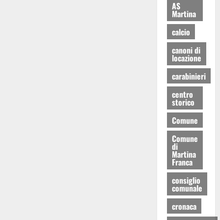
AS
Martina
calcio
canoni di
locazione
carabinieri
centro
storico
Comune
Comune
di
Martina
Franca
consiglio
comunale
cronaca