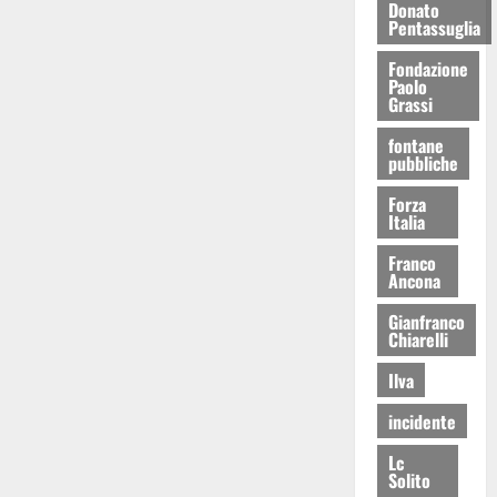
Donato
Pentassuglia
Fondazione
Paolo
Grassi
fontane
pubbliche
Forza
Italia
Franco
Ancona
Gianfranco
Chiarelli
Ilva
incidente
Lc
Solito