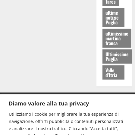
Tares
ultime
notizie
Puglia
ultimissime
martina
franca
Ultimissime
Puglia
Valle
d'Itria
Diamo valore alla tua privacy
CONTATTI.
Utilizziamo i cookie per migliorare la tua esperienza di
navigazione, offrirti pubblicità o contenuti personalizzati
Redazione:
redazione@www.martinasera.it
e analizzare il nostro traffico. Cliccando “Accetta tutti”,
Direttore:
direttore@www.martinasera.it