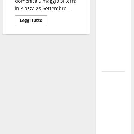
domenica 5 maggio si terrà
investe
in Piazza XX Settembre....
sulle
famiglie: in
Leggi tutto
arrivo tre
seminari
dedicati ad
adolescenti,
genitori ed
empatia
Aeronautica
Militare, al
16° Stormo
di Martina
Franca
consegnati
i Baschi Blu
ai 15 nuovi