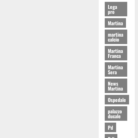
Lega
pro
Martina
martina
calcio
Martina
Franca
Martina
Sera
News
Martina
Ospedale
palazzo
ducale
Pd