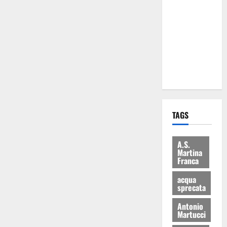
Martina
Franca: Il
sindaco non
ha fatto le
scuse alla
Lillo
TAGS
A.S.
Martina
Franca
acqua
sprecata
Antonio
Martucci