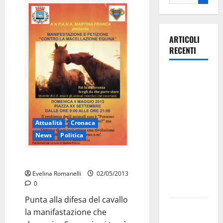
ARTICOLI
RECENTI
La gara
ciclistica
dei Giochi
attraversa
Attualità
Cronaca
Martina
News
Politica
Franca:
ecco le
Contro la macellazione equina
strade
interessate
Evelina Romanelli
02/05/2013
0
e gli orari
Punta alla difesa del cavallo
Martina
la manifastazione che
Franca