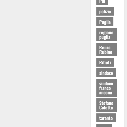
Pdl
polizia
Puglia
regione
puglia
Renzo
Rubino
Rifiuti
sindaco
sindaco
franco
ancona
Stefano
Coletta
taranto