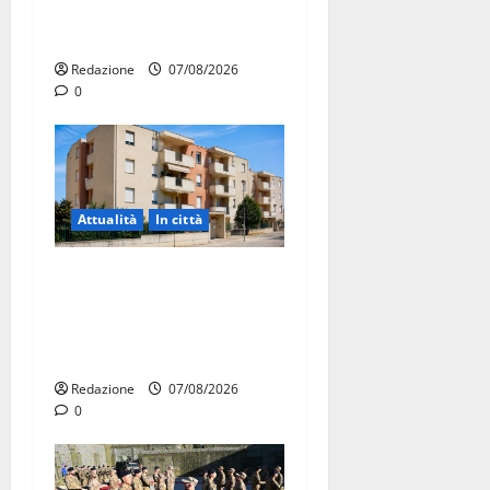
protesta: sit-in lunedì 10
agosto
Redazione
07/08/2026
0
Attualità
In città
Il Comune di Martina Franca
pubblica il bando alloggi
ERP 2026: domande dal 26
agosto
Redazione
07/08/2026
0