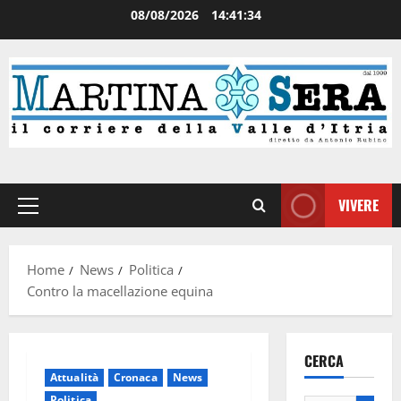
08/08/2026
14:41:35
VIVERE
Home
News
Politica
Contro la macellazione equina
CERCA
Attualità
Cronaca
News
Politica