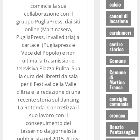
calcio
comincia la sua
collaborazione con il
canoni di
locazione
gruppo PugliaPress, dai siti
online (Martinasera,
carabinieri
PugliaPress, Invalleditria) ai
centro
cartacei (Pugliapress e
storico
Voce del Popolo) e non
Comune
ultima la trasmissione
televisiva Piazza Pulita. Sua
Comune
la cura dei libretti da sala
di
Martina
per il Festival della Valle
Franca
d’Itria e la redazione di una
consiglio
recente storia sul dancing
comunale
La Rotonda. Concretizza il
cronaca
suo lavoro con il
conseguimento del
Donato
tesserino da giornalista
Pentassuglia
pubblicista nel 2015. Attiva