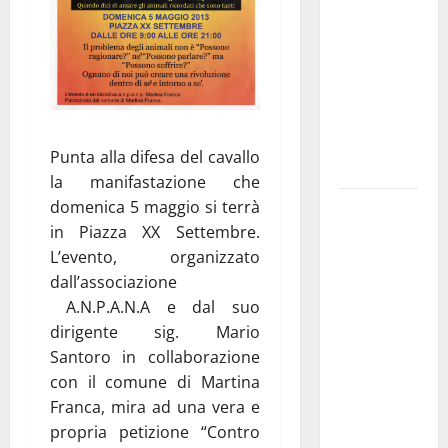
pubblica il
bando
alloggi ERP
2026:
domande
dal 26
Punta alla difesa del cavallo
agosto
la manifastazione che
La gara
domenica 5 maggio si terrà
ciclistica
in Piazza XX Settembre.
dei Giochi
L’evento, organizzato
attraversa
dall’associazione
Martina
A.N.P.A.N.A e dal suo
Franca:
dirigente sig. Mario
ecco le
Santoro in collaborazione
strade
con il comune di Martina
interessate
Franca, mira ad una vera e
e gli orari
propria petizione “Contro