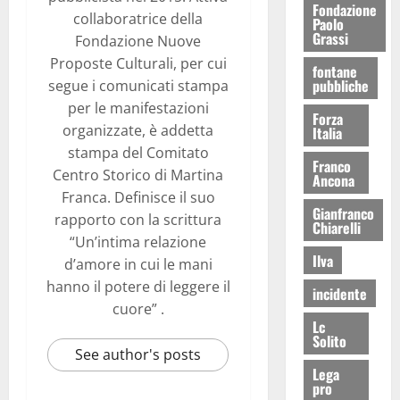
Fondazione
collaboratrice della
Paolo
Grassi
Fondazione Nuove
Proposte Culturali, per cui
fontane
pubbliche
segue i comunicati stampa
per le manifestazioni
Forza
organizzate, è addetta
Italia
stampa del Comitato
Franco
Centro Storico di Martina
Ancona
Franca. Definisce il suo
Gianfranco
rapporto con la scrittura
Chiarelli
“Un’intima relazione
Ilva
d’amore in cui le mani
hanno il potere di leggere il
incidente
cuore” .
Lc
Solito
See author's posts
Lega
pro