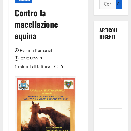
Contro la
macellazione
ARTICOLI
equina
RECENTI
Evelina Romanelli
Ospedale di
Martina
02/05/2013
Franca,
1 minuti di lettura
0
Forza Italia
annuncia la
protesta:
sit-in lunedì
10 agosto
Il Comune
di Martina
Franca