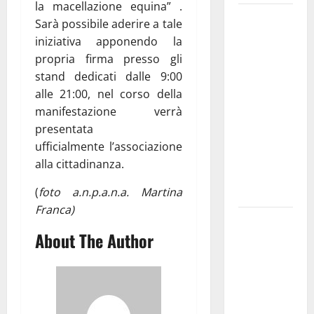
la macellazione equina” .
Martina
Sarà possibile aderire a tale
Franca
iniziativa apponendo la
investe
propria firma presso gli
sulle
stand dedicati dalle 9:00
famiglie: in
alle 21:00, nel corso della
arrivo tre
manifestazione verrà
seminari
presentata
dedicati ad
ufficialmente l’associazione
adolescenti,
alla cittadinanza.
genitori ed
empatia
(
foto a.n.p.a.n.a. Martina
Franca)
Aeronautica
About The Author
Militare, al
16° Stormo
di Martina
Franca
consegnati