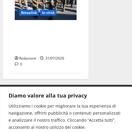
Attualità
In città
Aeronautica Militare, al 16°
Stormo di Martina Franca
consegnati i Baschi Blu ai
15 nuovi Fucilieri dell’Aria
Redazione
31/07/2026
0
Diamo valore alla tua privacy
CONTATTI.
Utilizziamo i cookie per migliorare la tua esperienza di
navigazione, offrirti pubblicità o contenuti personalizzati
Redazione:
redazione@www.martinasera.it
e analizzare il nostro traffico. Cliccando “Accetta tutti”,
Direttore:
direttore@www.martinasera.it
acconsenti al nostro utilizzo dei cookie.
Info & Commerciale:
info@www.martinasera.it