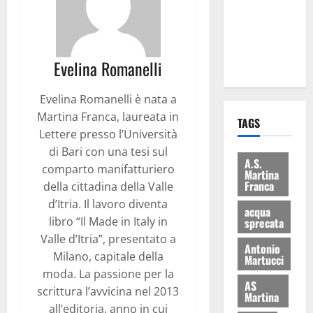
i Baschi Blu
ai 15 nuovi
Fucilieri
dell’Aria
Evelina Romanelli
Evelina Romanelli è nata a
Martina Franca, laureata in
TAGS
Lettere presso l’Università
di Bari con una tesi sul
A.S.
comparto manifatturiero
Martina
Franca
della cittadina della Valle
d’Itria. Il lavoro diventa
acqua
libro “Il Made in Italy in
sprecata
Valle d’Itria”, presentato a
Antonio
Milano, capitale della
Martucci
moda. La passione per la
AS
scrittura l’avvicina nel 2013
Martina
all’editoria, anno in cui