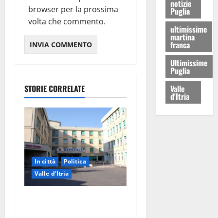
notizie
browser per la prossima
Puglia
volta che commento.
ultimissime
martina
franca
Ultimissime
Puglia
Valle
STORIE CORRELATE
d'Itria
In città
Politica
Valle d'Itria
Ospedale di Martina Franca,
Forza Italia annuncia la