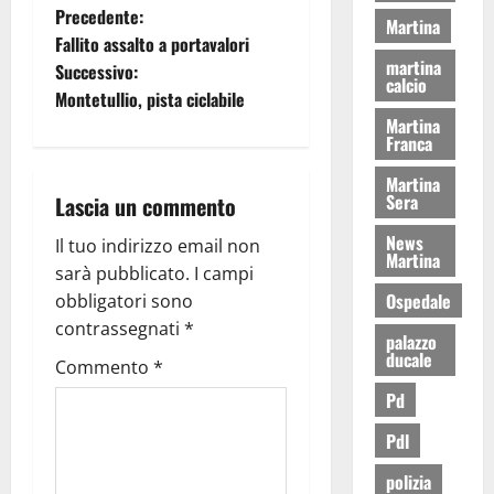
Precedente:
Martina
Fallito assalto a portavalori
martina
Successivo:
calcio
Montetullio, pista ciclabile
Martina
Franca
Martina
Sera
Lascia un commento
News
Il tuo indirizzo email non
Martina
sarà pubblicato.
I campi
Ospedale
obbligatori sono
contrassegnati
*
palazzo
ducale
Commento
*
Pd
Pdl
polizia