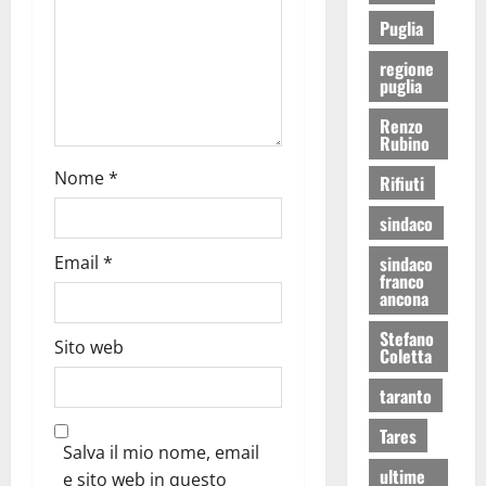
Puglia
regione
puglia
Renzo
Rubino
Nome
*
Rifiuti
sindaco
sindaco
Email
*
franco
ancona
Stefano
Sito web
Coletta
taranto
Tares
Salva il mio nome, email
ultime
e sito web in questo