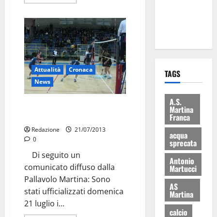
ai 15 nuovi
Fucilieri
dell’Aria
Attualità
Cronaca
TAGS
News
A.S.
Pallavolo: ecco il campionato
Martina
2013-2014
Franca
Redazione
21/07/2013
acqua
0
sprecata
Di seguito un
Antonio
comunicato diffuso dalla
Martucci
Pallavolo Martina: Sono
AS
stati ufficializzati domenica
Martina
21 luglio i...
calcio