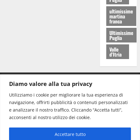
ultimissime
martina
franca
Ultimissime
Puglia
Valle
d'Itria
Diamo valore alla tua privacy
CONTATTI.
Utilizziamo i cookie per migliorare la tua esperienza di
navigazione, offrirti pubblicità o contenuti personalizzati
Redazione:
redazione@www.martinasera.it
e analizzare il nostro traffico. Cliccando “Accetta tutti”,
Direttore:
direttore@www.martinasera.it
acconsenti al nostro utilizzo dei cookie.
Info & Commerciale:
info@www.martinasera.it
Accettare tutto