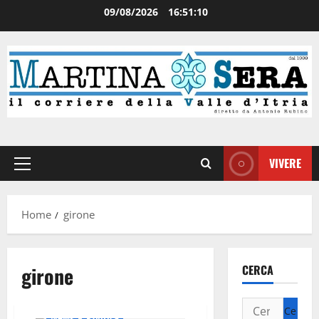
09/08/2026
16:51:11
VIVERE
Home
girone
girone
CERCA
News
Politica