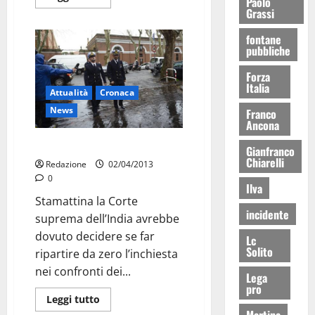
Paolo
Grassi
fontane
pubbliche
Forza
Italia
Attualità
Cronaca
News
Franco
Ancona
Marò, rinvio al 16 aprile
Gianfranco
Chiarelli
Redazione
02/04/2013
0
Ilva
Stamattina la Corte
incidente
suprema dell’India avrebbe
dovuto decidere se far
Lc
Solito
ripartire da zero l’inchiesta
nei confronti dei...
Lega
pro
Leggi tutto
Martina