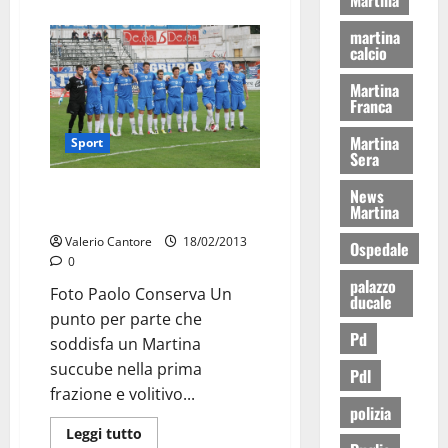
martina
calcio
Martina
Franca
Martina
Sport
Sera
Il Martina non va oltre il pari
News
Martina
contro il Chieti
Valerio Cantore
18/02/2013
Ospedale
0
palazzo
Foto Paolo Conserva Un
ducale
punto per parte che
Pd
soddisfa un Martina
succube nella prima
Pdl
frazione e volitivo...
polizia
Leggi tutto