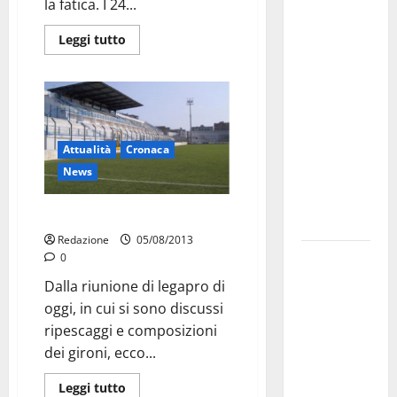
Martina
la fatica. I 24...
Franca
Leggi tutto
investe
sulle
famiglie: in
arrivo tre
seminari
Attualità
Cronaca
dedicati ad
News
adolescenti,
genitori ed
Ecco il girone del Martina
empatia
Redazione
05/08/2013
Aeronautica
0
Militare, al
Dalla riunione di legapro di
16° Stormo
oggi, in cui si sono discussi
di Martina
ripescaggi e composizioni
Franca
dei gironi, ecco...
consegnati
Leggi tutto
i Baschi Blu