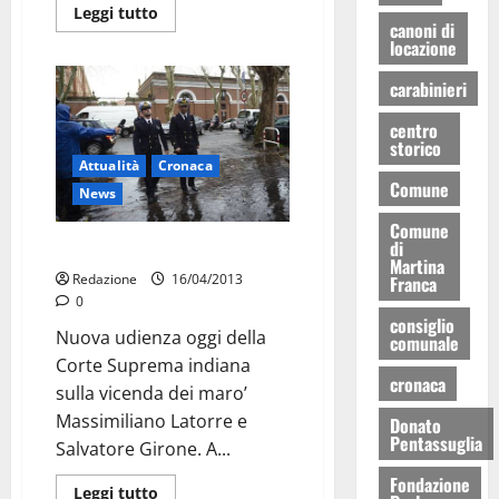
Leggi tutto
canoni di
locazione
carabinieri
centro
storico
Attualità
Cronaca
Comune
News
Comune
di
Marò, oggi Corte suprema
Martina
Redazione
16/04/2013
Franca
0
consiglio
Nuova udienza oggi della
comunale
Corte Suprema indiana
cronaca
sulla vicenda dei maro’
Massimiliano Latorre e
Donato
Pentassuglia
Salvatore Girone. A...
Fondazione
Leggi tutto