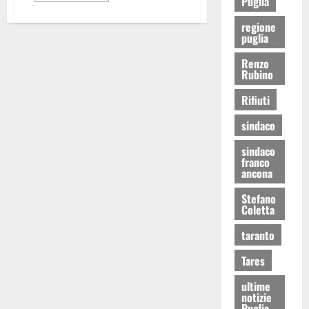
Puglia
regione
puglia
Renzo
Rubino
Rifiuti
sindaco
sindaco
franco
ancona
Stefano
Coletta
taranto
Tares
ultime
notizie
Puglia