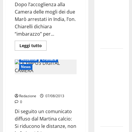
Dopo l’accoglienza alla
bando
Camera delle mogli dei due
alloggi ERP
Marò arrestati in India, l’on.
2026:
Chiarelli dichiara
domande
“imbarazzo” per...
dal 26
agosto
Leggi tutto
La gara
Attualità
Cronaca
ciclistica
News
dei Giochi
attraversa
Oggi l’amichevole. Bocchini su
Martina
girone
Franca:
Redazione
07/08/2013
ecco le
0
strade
Di seguito un comunicato
interessate
diffuso dal Martina calcio:
e gli orari
Si riducono le distanze, non