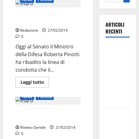
Ministro: no al processo in India
per i marò
ARTICOLI
Redazione
27/02/2014
RECENTI
0
Oggi al Senato il Ministro
Ospedale di
della Difesa Roberta Pinotti
Martina
ha ribadito la linea di
Franca,
condotta che il...
Forza Italia
annuncia la
Leggi tutto
protesta:
sit-in lunedì
News
Politica
10 agosto
Chiarelli vicino alle famiglie dei
Il Comune
marò
di Martina
Matteo Gentile
21/02/2014
Franca
0
pubblica il