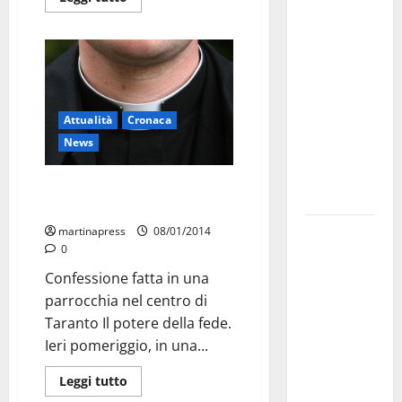
investe
sulle
famiglie: in
arrivo tre
seminari
Attualità
Cronaca
dedicati ad
News
adolescenti,
genitori ed
Si pente del furto e riconsegna
empatia
la refurtiva al sacerdote
Aeronautica
martinapress
08/01/2014
0
Militare, al
16° Stormo
Confessione fatta in una
di Martina
parrocchia nel centro di
Franca
Taranto Il potere della fede.
consegnati
Ieri pomeriggio, in una...
i Baschi Blu
Leggi tutto
ai 15 nuovi