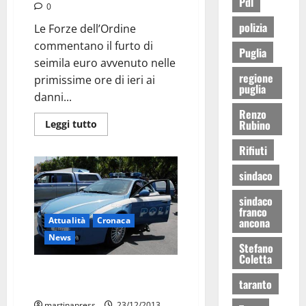
Pdl
0
polizia
Le Forze dell’Ordine
commentano il furto di
Puglia
seimila euro avvenuto nelle
regione
primissime ore di ieri ai
puglia
danni...
Renzo
Rubino
Leggi tutto
Rifiuti
sindaco
sindaco
franco
Attualità
Cronaca
ancona
News
Stefano
Coletta
Furto di seimila euro ai danni di
taranto
una 47enne martinese
martinapress
23/12/2013