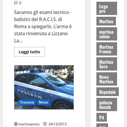
0
Lega
pro
Saranno gli esami tecnico-
balistici del R.A.C.I.S. di
Martina
Roma a spiegarlo. L’arma è
martina
stata rinvenuta a Lizzano
calcio
La...
Martina
Franca
Leggi tutto
Martina
Sera
News
Martina
Ospedale
palazzo
Cronaca
News
ducale
“Non può essere una casualità”
Pd
martinapress
24/12/2013