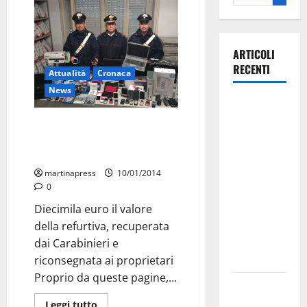
ARTICOLI
RECENTI
Attualità
Cronaca
News
La gara
ciclistica
Arrestati tre giovani martinesi
dei Giochi
per furto di pc, iphone e
console
attraversa
Martina
martinapress
10/01/2014
0
Franca:
ecco le
Diecimila euro il valore
strade
della refurtiva, recuperata
interessate
dai Carabinieri e
e gli orari
riconsegnata ai proprietari
Proprio da queste pagine,...
Martina
Franca
Leggi tutto