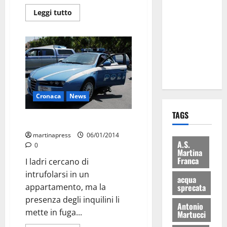
Martina
Leggi tutto
Franca: Il
sindaco non
ha fatto le
scuse alla
Lillo
Cronaca
News
TAGS
Tentato furto a Martina
martinapress
06/01/2014
A.S.
0
Martina
Franca
I ladri cercano di
intrufolarsi in un
acqua
sprecata
appartamento, ma la
presenza degli inquilini li
Antonio
mette in fuga...
Martucci