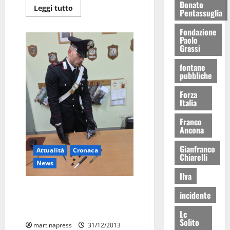
Donato
Leggi tutto
Pentassuglia
Fondazione
Paolo
Grassi
fontane
pubbliche
Forza
Italia
Franco
Ancona
Gianfranco
Attualità
Cronaca
Chiarelli
News
Ilva
E’ questa la pistola usata per
incidente
molte rapine nel nostro
territorio?
Lc
Solito
martinapress
31/12/2013