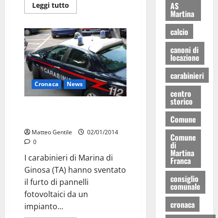
AS
Leggi tutto
Martina
calcio
canoni di
locazione
carabinieri
Cronaca
News
centro
storico
Sventato furto di pannelli
Comune
fotovoltaici
Matteo Gentile
02/01/2014
Comune
0
di
Martina
I carabinieri di Marina di
Franca
Ginosa (TA) hanno sventato
consiglio
il furto di pannelli
comunale
fotovoltaici da un
cronaca
impianto...