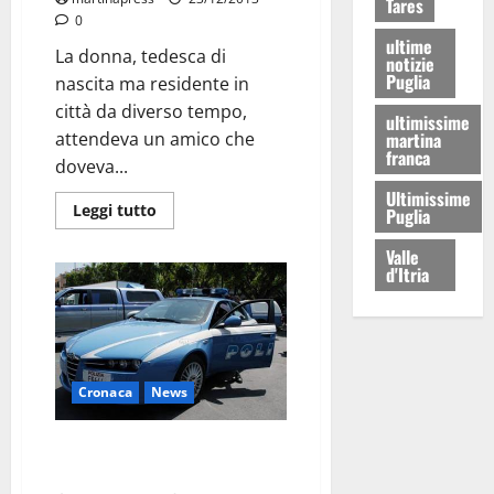
Tares
0
ultime
La donna, tedesca di
notizie
Puglia
nascita ma residente in
città da diverso tempo,
ultimissime
attendeva un amico che
martina
franca
doveva...
Ultimissime
Leggi tutto
Puglia
Valle
d'Itria
Cronaca
News
Rubava liquori nei
supermercati, arrestato