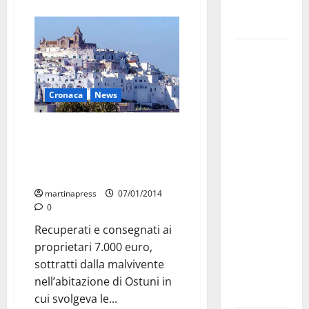
Fucilieri
dell’Aria
Martina
Franca,
Marraffa
Cronaca
News
attacca
Regione e
Trentenne domestica
Comune:
denunciata per furto
“Nuovi
pluriaggravato continuato in
medici solo
Valle d’Itria
a
martinapress
07/01/2014
novembre.
0
Faremo
Recuperati e consegnati ai
accesso agli
proprietari 7.000 euro,
atti su Tari,
sottratti dalla malvivente
rifiuti e
nell’abitazione di Ostuni in
bilancio”
cui svolgeva le...