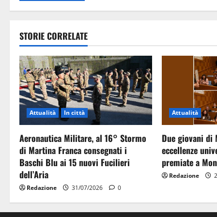
STORIE CORRELATE
Attualità
In città
Attualità
Aeronautica Militare, al 16° Stormo
Due giovani di 
di Martina Franca consegnati i
eccellenze unive
Baschi Blu ai 15 nuovi Fucilieri
premiate a Mon
dell’Aria
Redazione
2
Redazione
31/07/2026
0