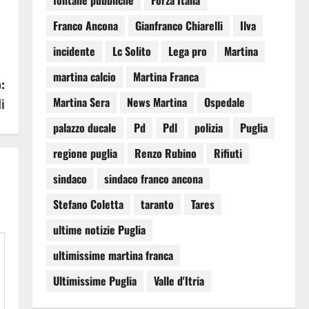
fontane pubbliche
Forza Italia
Franco Ancona
Gianfranco Chiarelli
Ilva
incidente
Lc Solito
Lega pro
Martina
martina calcio
Martina Franca
:
Martina Sera
News Martina
Ospedale
i
palazzo ducale
Pd
Pdl
polizia
Puglia
regione puglia
Renzo Rubino
Rifiuti
sindaco
sindaco franco ancona
Stefano Coletta
taranto
Tares
ultime notizie Puglia
ultimissime martina franca
Ultimissime Puglia
Valle d'Itria