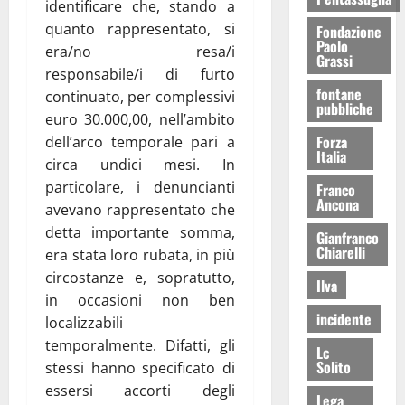
identificare che, stando a
quanto rappresentato, si
Fondazione
Paolo
era/no resa/i
Grassi
responsabile/i di furto
fontane
continuato, per complessivi
pubbliche
euro 30.000,00, nell’ambito
Forza
dell’arco temporale pari a
Italia
circa undici mesi. In
particolare, i denuncianti
Franco
Ancona
avevano rappresentato che
detta importante somma,
Gianfranco
Chiarelli
era stata loro rubata, in più
circostanze e, sopratutto,
Ilva
in occasioni non ben
incidente
localizzabili
temporalmente. Difatti, gli
Lc
Solito
stessi hanno specificato di
essersi accorti degli
Lega