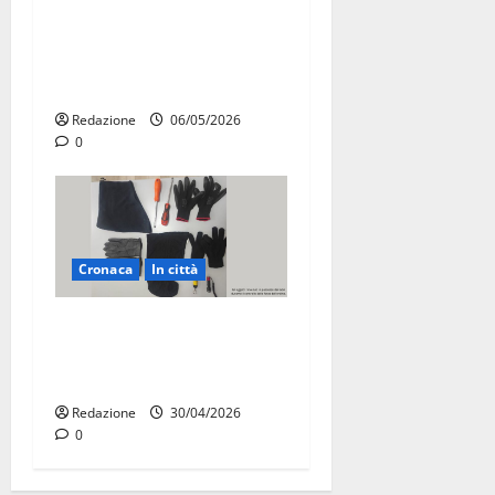
Martina Franca, presunte
tangenti sul verde pubblico:
la Procura chiede il carcere
per un funzionario
Redazione
06/05/2026
0
Cronaca
In città
Martina Franca, sorpresi in
casa con la refurtiva:
quattro arresti
Redazione
30/04/2026
0