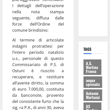
consegnati
I dettagli dell’operazione
i Baschi Blu
nella nota stampa
ai 15 nuovi
seguente, diffusa dalle
Fucilieri
forze dell’Ordine del
dell’Aria
comune brindisino:
Al termine di articolate
indagini protrattesi per
TAGS
l’intero periodo natalizio
u.s., personale di questo
A.S.
Commissariato di P.S. di
Martina
Ostuni è riuscito a
Franca
recuperare, e restituire
acqua
all’avente diritto, la somma
sprecata
di euro 7.000,00, costituita
Antonio
da banconote, provento
Martucci
del consistente furto che la
AS
sig. ra P.A., di anni 30, aveva