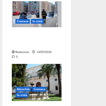
Cronaca
In città
Auto in fiamme,
intervengono i Vigili del
Fuoco
Redazione
14/05/2026
0
Attualità
Cronaca
In città