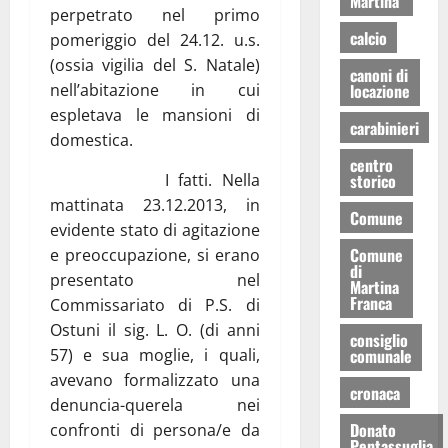
Martina
perpetrato nel primo
calcio
pomeriggio del 24.12. u.s.
(ossia vigilia del S. Natale)
canoni di
nell’abitazione in cui
locazione
espletava le mansioni di
carabinieri
domestica.
centro
I fatti. Nella
storico
mattinata 23.12.2013, in
Comune
evidente stato di agitazione
Comune
e preoccupazione, si erano
di
presentato nel
Martina
Franca
Commissariato di P.S. di
Ostuni il sig. L. O. (di anni
consiglio
57) e sua moglie, i quali,
comunale
avevano formalizzato una
cronaca
denuncia-querela nei
Donato
confronti di persona/e da
Pentassuglia