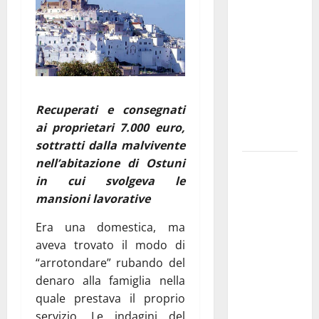
Franca
pubblica il
bando
alloggi ERP
2026:
domande
Recuperati e consegnati
dal 26
ai proprietari 7.000 euro,
agosto
sottratti dalla malvivente
nell’abitazione di Ostuni
La gara
in cui svolgeva le
ciclistica
mansioni lavorative
dei Giochi
attraversa
Era una domestica, ma
Martina
aveva trovato il modo di
Franca:
“arrotondare” rubando del
ecco le
denaro alla famiglia nella
strade
quale prestava il proprio
interessate
servizio. Le indagini del