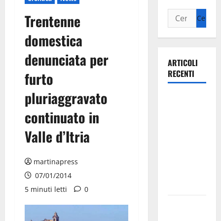
Trentenne
domestica
denunciata per
ARTICOLI
RECENTI
furto
pluriaggravato
Ospedale di
Martina
continuato in
Franca,
Valle d’Itria
Forza Italia
annuncia la
protesta:
martinapress
sit-in lunedì
07/01/2014
10 agosto
5 minuti letti
0
Il Comune
di Martina