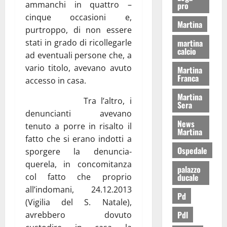
ammanchi in quattro –
pro
cinque occasioni e,
Martina
purtroppo, di non essere
stati in grado di ricollegarle
martina
calcio
ad eventuali persone che, a
vario titolo, avevano avuto
Martina
Franca
accesso in casa.
Martina
Tra l’altro, i
Sera
denuncianti avevano
News
tenuto a porre in risalto il
Martina
fatto che si erano indotti a
Ospedale
sporgere la denuncia-
querela, in concomitanza
palazzo
col fatto che proprio
ducale
all’indomani, 24.12.2013
Pd
(Vigilia del S. Natale),
Pdl
avrebbero dovuto