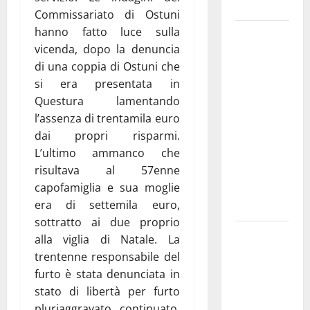
e gli orari
Commissariato di Ostuni
hanno fatto luce sulla
Martina
vicenda, dopo la denuncia
Franca
di una coppia di Ostuni che
investe
si era presentata in
sulle
Questura lamentando
famiglie: in
l’assenza di trentamila euro
arrivo tre
dai propri risparmi.
seminari
L’ultimo ammanco che
dedicati ad
risultava al 57enne
adolescenti,
capofamiglia e sua moglie
genitori ed
era di settemila euro,
empatia
sottratto ai due proprio
Aeronautica
alla viglia di Natale. La
Militare, al
trentenne responsabile del
16° Stormo
furto è stata denunciata in
di Martina
stato di libertà per furto
Franca
pluriaggravato continuato.