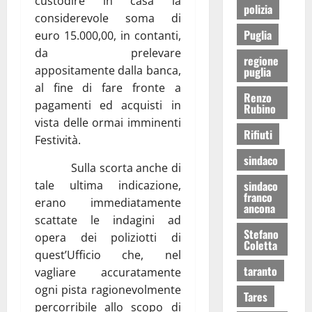
custodire in casa la
polizia
considerevole soma di
Puglia
euro 15.000,00, in contanti,
da prelevare
regione
appositamente dalla banca,
puglia
al fine di fare fronte a
Renzo
pagamenti ed acquisti in
Rubino
vista delle ormai imminenti
Rifiuti
Festività.
sindaco
Sulla scorta anche di
tale ultima indicazione,
sindaco
franco
erano immediatamente
ancona
scattate le indagini ad
Stefano
opera dei poliziotti di
Coletta
quest’Ufficio che, nel
taranto
vagliare accuratamente
ogni pista ragionevolmente
Tares
percorribile allo scopo di