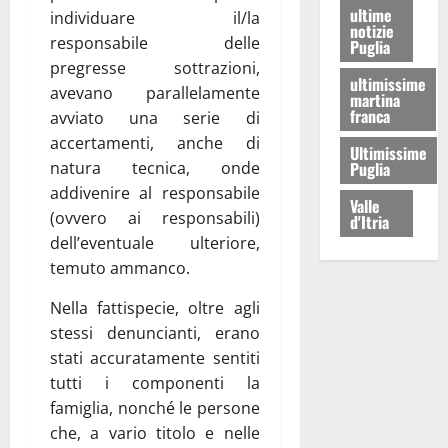
ultime
individuare il/la
notizie
responsabile delle
Puglia
pregresse sottrazioni,
ultimissime
avevano parallelamente
martina
franca
avviato una serie di
accertamenti, anche di
Ultimissime
natura tecnica, onde
Puglia
addivenire al responsabile
Valle
(ovvero ai responsabili)
d'Itria
dell’eventuale ulteriore,
temuto ammanco.
Nella fattispecie, oltre agli
stessi denuncianti, erano
stati accuratamente sentiti
tutti i componenti la
famiglia, nonché le persone
che, a vario titolo e nelle