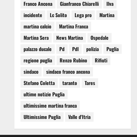
Franco Ancona
Gianfranco Chiarelli
Ilva
incidente
Lc Solito
Lega pro
Martina
martina calcio
Martina Franca
Martina Sera
News Martina
Ospedale
palazzo ducale
Pd
Pdl
polizia
Puglia
regione puglia
Renzo Rubino
Rifiuti
sindaco
sindaco franco ancona
Stefano Coletta
taranto
Tares
ultime notizie Puglia
ultimissime martina franca
Ultimissime Puglia
Valle d'Itria