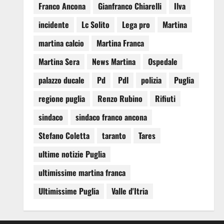
Franco Ancona
Gianfranco Chiarelli
Ilva
incidente
Lc Solito
Lega pro
Martina
martina calcio
Martina Franca
Martina Sera
News Martina
Ospedale
palazzo ducale
Pd
Pdl
polizia
Puglia
regione puglia
Renzo Rubino
Rifiuti
sindaco
sindaco franco ancona
Stefano Coletta
taranto
Tares
ultime notizie Puglia
ultimissime martina franca
Ultimissime Puglia
Valle d'Itria