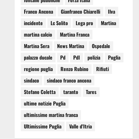
fontane pubbliche
Forza Italia
Franco Ancona
Gianfranco Chiarelli
Ilva
incidente
Lc Solito
Lega pro
Martina
martina calcio
Martina Franca
Martina Sera
News Martina
Ospedale
palazzo ducale
Pd
Pdl
polizia
Puglia
regione puglia
Renzo Rubino
Rifiuti
sindaco
sindaco franco ancona
Stefano Coletta
taranto
Tares
ultime notizie Puglia
ultimissime martina franca
Ultimissime Puglia
Valle d'Itria