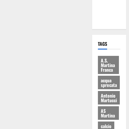
ai 15 nuovi
Fucilieri
dell’Aria
TAGS
A.S.
Martina
Franca
acqua
sprecata
Antonio
Martucci
AS
Martina
calcio