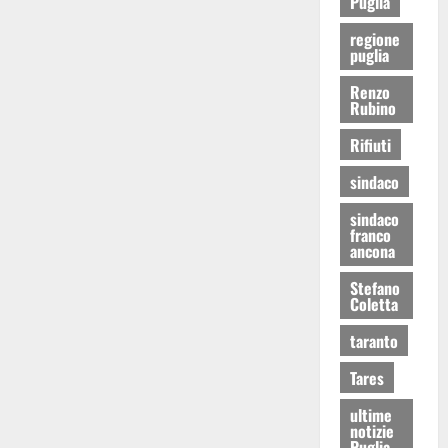
Puglia
regione
puglia
Renzo
Rubino
Rifiuti
sindaco
sindaco
franco
ancona
Stefano
Coletta
taranto
Tares
ultime
notizie
Puglia