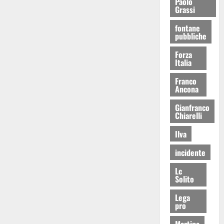
Paolo
Grassi
fontane
pubbliche
Forza
Italia
Franco
Ancona
Gianfranco
Chiarelli
Ilva
incidente
Lc
Solito
Lega
pro
Martina