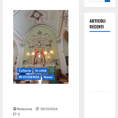
ARTICOLI
RECENTI
Ospedale di
Martina
Franca,
Forza Italia
annuncia la
Cultura
In città
protesta:
IN EVIDENZA
News
sit-in lunedì
10 agosto
Rinascita della fede nella
Chiesa di San Vito a Martina
Il Comune
Franca
di Martina
Redazione
03/10/2024
Franca
0
pubblica il