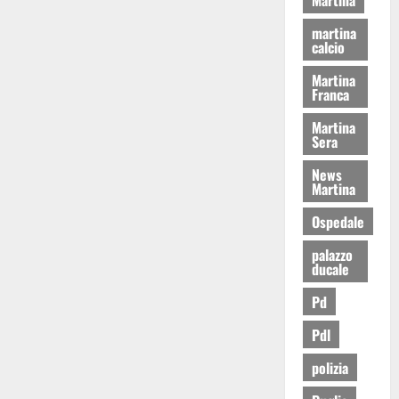
martina
calcio
Martina
Franca
Martina
Sera
News
Martina
Ospedale
palazzo
ducale
Pd
Pdl
polizia