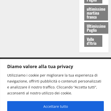
ultimissime
martina
franca
Ultimissime
Puglia
Valle
d'Itria
Diamo valore alla tua privacy
CONTATTI.
Utilizziamo i cookie per migliorare la tua esperienza di
navigazione, offrirti pubblicità o contenuti personalizzati
Redazione:
redazione@www.martinasera.it
e analizzare il nostro traffico. Cliccando “Accetta tutti”,
Direttore:
direttore@www.martinasera.it
acconsenti al nostro utilizzo dei cookie.
Info & Commerciale:
info@www.martinasera.it
Accettare tutto