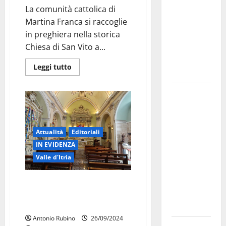
La comunità cattolica di
bando
Martina Franca si raccoglie
alloggi ERP
in preghiera nella storica
2026:
Chiesa di San Vito a...
domande
dal 26
Leggi tutto
agosto
La gara
ciclistica
dei Giochi
attraversa
Attualità
Editoriali
Martina
IN EVIDENZA
Franca:
Valle d'Itria
ecco le
strade
Pregiudizi a Martina Franca: Il
interessate
Cancro invisibile di una città
apparentemente perbenista
e gli orari
Antonio Rubino
26/09/2024