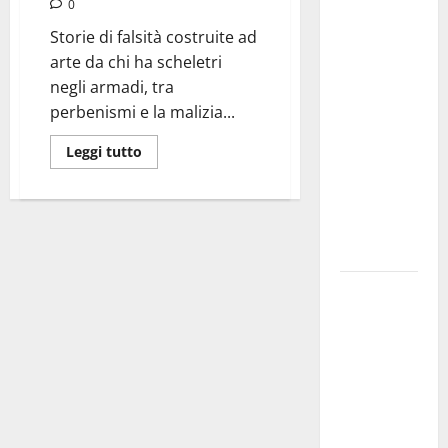
Martina
0
Franca
Storie di falsità costruite ad
investe
arte da chi ha scheletri
sulle
negli armadi, tra
famiglie: in
perbenismi e la malizia...
arrivo tre
seminari
Leggi tutto
dedicati ad
adolescenti,
genitori ed
empatia
Aeronautica
Militare, al
16° Stormo
di Martina
Franca
consegnati
i Baschi Blu