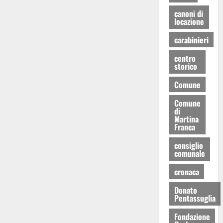
canoni di
locazione
carabinieri
centro
storico
Comune
Comune
di
Martina
Franca
consiglio
comunale
cronaca
Donato
Pentassuglia
Fondazione