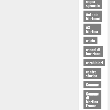
acqua
sprecata
Antonio
Martucci
AS
Martina
calcio
canoni di
locazione
carabinieri
centro
storico
Comune
Comune
di
Martina
Franca