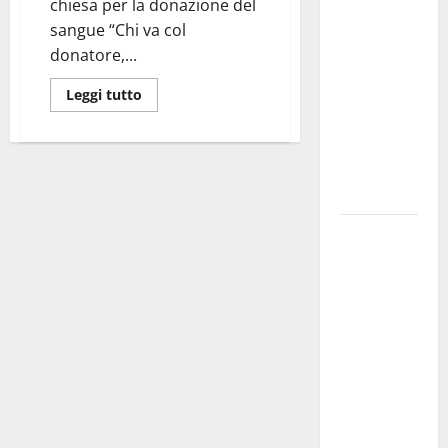
chiesa per la donazione del
dei Giochi
sangue “Chi va col
attraversa
donatore,...
Martina
Franca:
Leggi tutto
ecco le
strade
interessate
e gli orari
Martina
Franca
investe
sulle
famiglie: in
arrivo tre
seminari
dedicati ad
adolescenti,