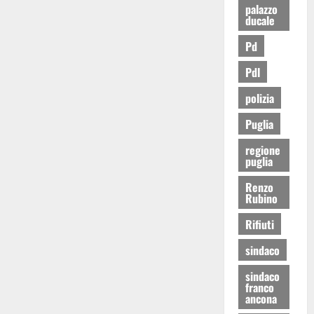
palazzo
ducale
Pd
Pdl
polizia
Puglia
regione
puglia
Renzo
Rubino
Rifiuti
sindaco
sindaco
franco
ancona