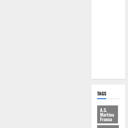
Comune:
“Nuovi
medici solo
a
novembre.
Faremo
accesso agli
atti su Tari,
rifiuti e
bilancio”
TAGS
A.S.
Martina
Franca