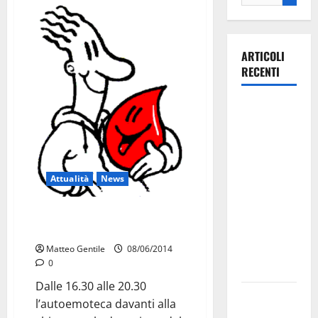
ARTICOLI
RECENTI
Il Comune
di Martina
Franca
pubblica il
bando
Attualità
News
alloggi ERP
2026:
Oggi donazione straordinaria al
Divino Amore
domande
dal 26
Matteo Gentile
08/06/2014
0
agosto
Dalle 16.30 alle 20.30
La gara
l’autoemoteca davanti alla
ciclistica