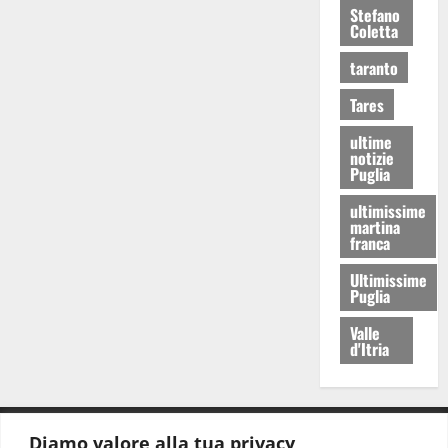
Stefano
Coletta
taranto
Tares
ultime
notizie
Puglia
ultimissime
martina
franca
Ultimissime
Puglia
Valle
d'Itria
Diamo valore alla tua privacy