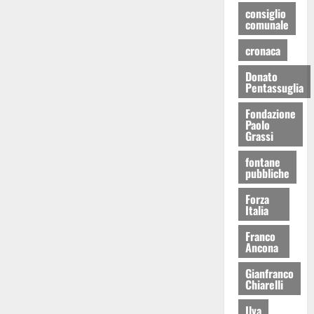
consiglio
comunale
cronaca
Donato
Pentassuglia
Fondazione
Paolo
Grassi
fontane
pubbliche
Forza
Italia
Franco
Ancona
Gianfranco
Chiarelli
Ilva