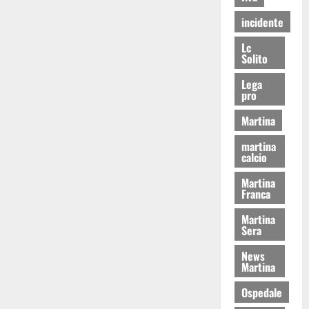
incidente
Lc
Solito
Lega
pro
Martina
martina
calcio
Martina
Franca
Martina
Sera
News
Martina
Ospedale