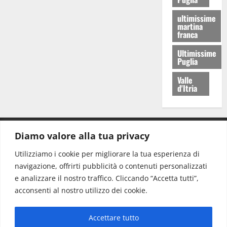
ultimissime
martina
franca
Ultimissime
Puglia
Valle
d'Itria
Diamo valore alla tua privacy
CONTATTI.
Utilizziamo i cookie per migliorare la tua esperienza di
navigazione, offrirti pubblicità o contenuti personalizzati
Redazione:
redazione@www.martinasera.it
e analizzare il nostro traffico. Cliccando “Accetta tutti”,
Direttore:
direttore@www.martinasera.it
acconsenti al nostro utilizzo dei cookie.
Info & Commerciale:
info@www.martinasera.it
Accettare tutto