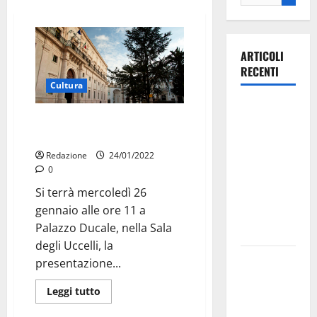
ARTICOLI
RECENTI
Cultura
Ospedale di
Mercoledì la presentazione
Martina
della Stagione Teatrale 2022
Franca,
Redazione
24/01/2022
Forza Italia
0
annuncia la
Si terrà mercoledì 26
protesta:
gennaio alle ore 11 a
sit-in lunedì
Palazzo Ducale, nella Sala
10 agosto
degli Uccelli, la
Il Comune
presentazione...
di Martina
Leggi tutto
Franca
pubblica il