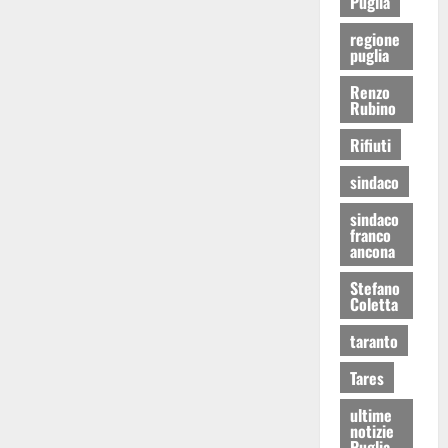
Puglia
regione
puglia
Renzo
Rubino
Rifiuti
sindaco
sindaco
franco
ancona
Stefano
Coletta
taranto
Tares
ultime
notizie
Puglia