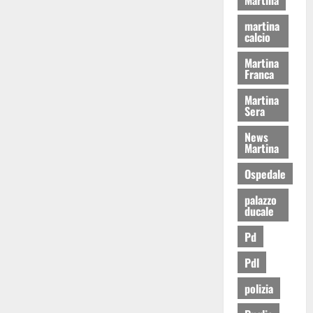
martina
calcio
Martina
Franca
Martina
Sera
News
Martina
Ospedale
palazzo
ducale
Pd
Pdl
polizia