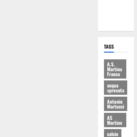
ai 15 nuovi
Fucilieri
dell’Aria
TAGS
A.S.
Martina
Franca
acqua
sprecata
Antonio
Martucci
AS
Martina
calcio