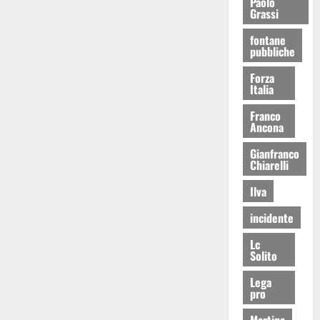
Paolo
Grassi
fontane
pubbliche
Forza
Italia
Franco
Ancona
Gianfranco
Chiarelli
Ilva
incidente
Lc
Solito
Lega
pro
Martina