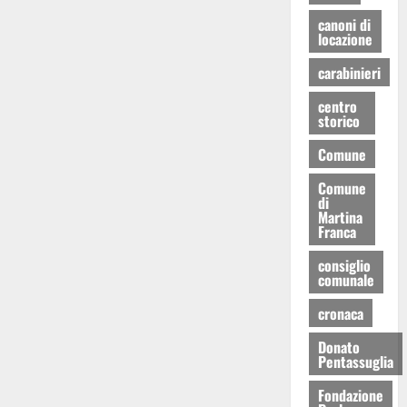
canoni di
locazione
carabinieri
centro
storico
Comune
Comune
di
Martina
Franca
consiglio
comunale
cronaca
Donato
Pentassuglia
Fondazione