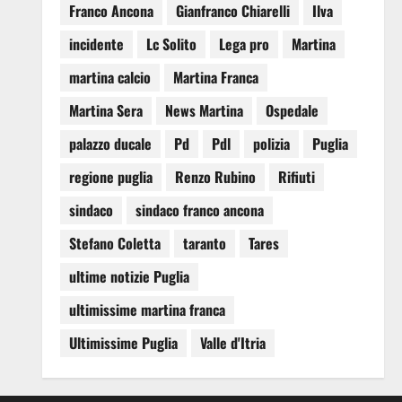
Franco Ancona
Gianfranco Chiarelli
Ilva
incidente
Lc Solito
Lega pro
Martina
martina calcio
Martina Franca
Martina Sera
News Martina
Ospedale
palazzo ducale
Pd
Pdl
polizia
Puglia
regione puglia
Renzo Rubino
Rifiuti
sindaco
sindaco franco ancona
Stefano Coletta
taranto
Tares
ultime notizie Puglia
ultimissime martina franca
Ultimissime Puglia
Valle d'Itria