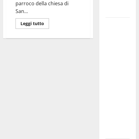
Fucilieri
parroco della chiesa di
dell’Aria
San...
Martina
Leggi tutto
Franca,
Marraffa
attacca
Regione e
Comune:
“Nuovi
medici solo
a
novembre.
Faremo
accesso agli
atti su Tari,
rifiuti e
bilancio”