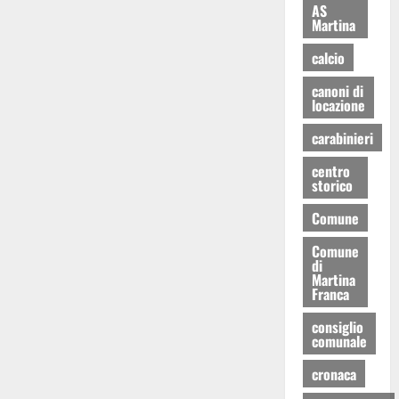
AS
Martina
calcio
canoni di
locazione
carabinieri
centro
storico
Comune
Comune
di
Martina
Franca
consiglio
comunale
cronaca