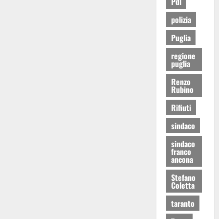
Pdl
polizia
Puglia
regione
puglia
Renzo
Rubino
Rifiuti
sindaco
sindaco
franco
ancona
Stefano
Coletta
taranto