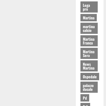
Lega
pro
Martina
martina
calcio
Martina
Franca
Martina
Sera
News
Martina
Ospedale
palazzo
ducale
Pd