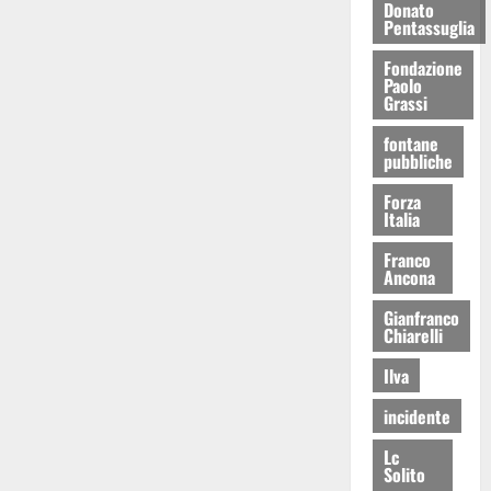
Donato
Pentassuglia
Fondazione
Paolo
Grassi
fontane
pubbliche
Forza
Italia
Franco
Ancona
Gianfranco
Chiarelli
Ilva
incidente
Lc
Solito