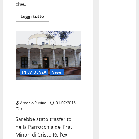
che...
investe
sulle
Leggi tutto
famiglie: in
arrivo tre
seminari
dedicati ad
adolescenti,
genitori ed
empatia
IN EVIDENZA
News
Aeronautica
A Martina il parroco che mandò
Militare, al
l’assassino in paradiso
16° Stormo
di Martina
Antonio Rubino
01/07/2016
0
Franca
consegnati
Sarebbe stato trasferito
i Baschi Blu
nella Parrocchia dei Frati
ai 15 nuovi
Minori di Cristo Re l’ex