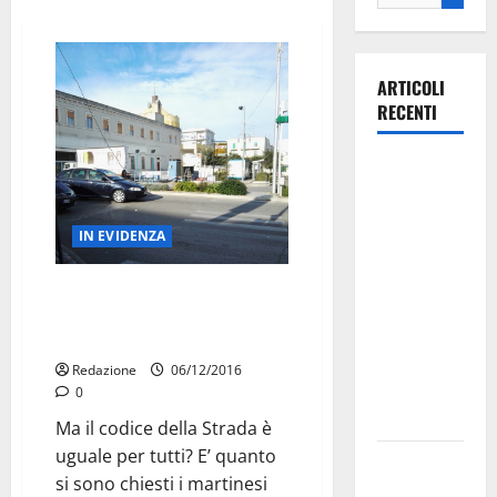
ARTICOLI
RECENTI
La gara
ciclistica
dei Giochi
IN EVIDENZA
attraversa
Martina
Pista di ghiaccio ad alto
Franca:
rischio… ed “i vigili stanno a
ecco le
guardare”
strade
Redazione
06/12/2016
interessate
0
e gli orari
Ma il codice della Strada è
uguale per tutti? E’ quanto
Martina
si sono chiesti i martinesi
Franca