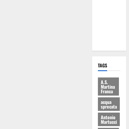
Martina
Franca: Il
sindaco non
ha fatto le
scuse alla
Lillo
TAGS
A.S.
Martina
Franca
acqua
sprecata
Antonio
Martucci