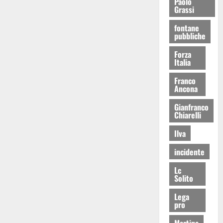
Paolo
Grassi
fontane
pubbliche
Forza
Italia
Franco
Ancona
Gianfranco
Chiarelli
Ilva
incidente
Lc
Solito
Lega
pro
Martina