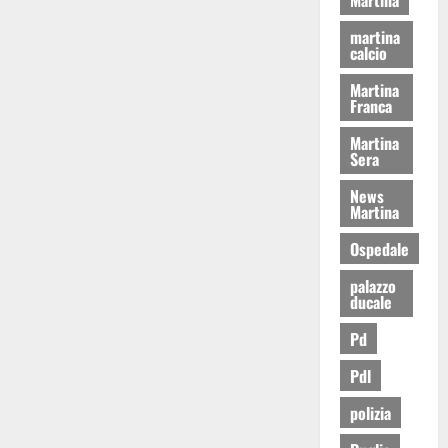
martina
calcio
Martina
Franca
Martina
Sera
News
Martina
Ospedale
palazzo
ducale
Pd
Pdl
polizia