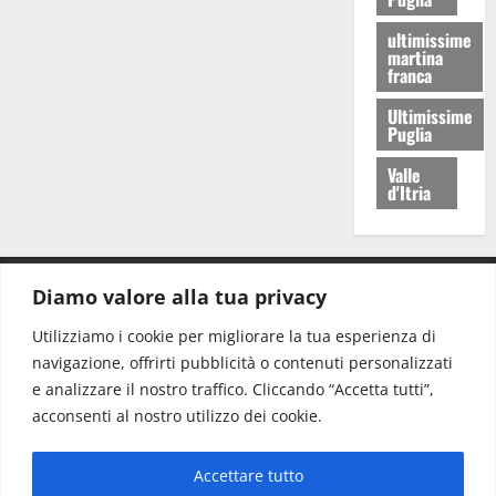
ultimissime
martina
franca
Ultimissime
Puglia
Valle
d'Itria
Diamo valore alla tua privacy
CONTATTI.
Utilizziamo i cookie per migliorare la tua esperienza di
navigazione, offrirti pubblicità o contenuti personalizzati
Redazione:
redazione@www.martinasera.it
e analizzare il nostro traffico. Cliccando “Accetta tutti”,
Direttore:
direttore@www.martinasera.it
acconsenti al nostro utilizzo dei cookie.
Info & Commerciale:
info@www.martinasera.it
Accettare tutto