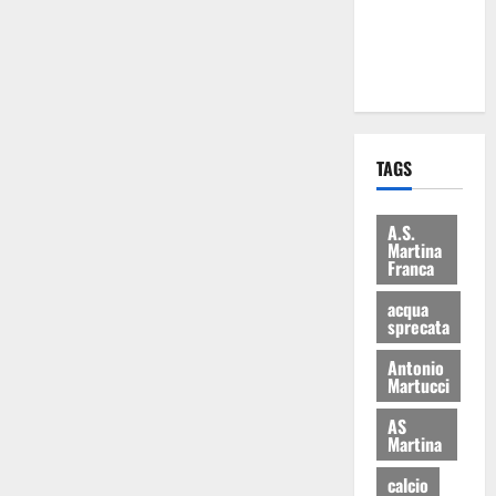
ai 15 nuovi
Fucilieri
dell’Aria
TAGS
A.S.
Martina
Franca
acqua
sprecata
Antonio
Martucci
AS
Martina
calcio