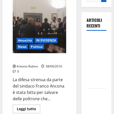
ARTICOLI
RECENTI
Ospedale di
Attualità
IN EVIDENZA
Martina
News
Politica
Franca,
Forza Italia
LA CADUTA DELLE …POLTRONE
annuncia la
Antonio Rubino
08/06/2016
protesta:
0
sit-in lunedì
La difesa strenua da parte
10 agosto
del sindaco Franco Ancona
è stata fatta per salvare
Il Comune
delle poltrone che...
di Martina
Franca
Leggi tutto
pubblica il