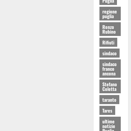
Puglia
regione
puglia
Renzo
Rubino
Rifiuti
sindaco
sindaco
franco
ancona
Stefano
Coletta
taranto
Tares
ultime
notizie
Puglia