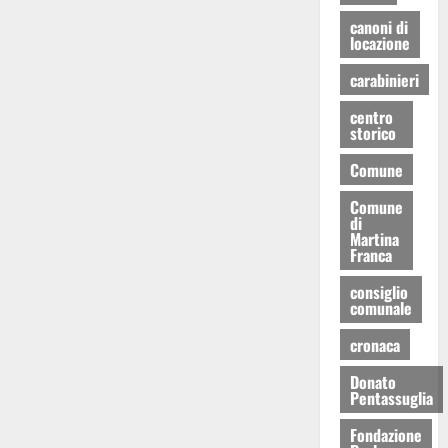
canoni di
locazione
carabinieri
centro
storico
Comune
Comune
di
Martina
Franca
consiglio
comunale
cronaca
Donato
Pentassuglia
Fondazione