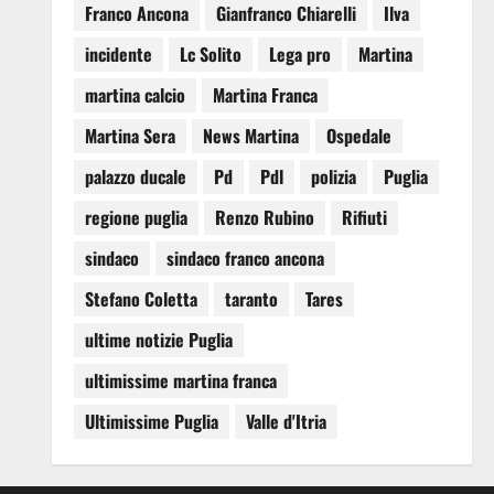
Franco Ancona
Gianfranco Chiarelli
Ilva
incidente
Lc Solito
Lega pro
Martina
martina calcio
Martina Franca
Martina Sera
News Martina
Ospedale
palazzo ducale
Pd
Pdl
polizia
Puglia
regione puglia
Renzo Rubino
Rifiuti
sindaco
sindaco franco ancona
Stefano Coletta
taranto
Tares
ultime notizie Puglia
ultimissime martina franca
Ultimissime Puglia
Valle d'Itria