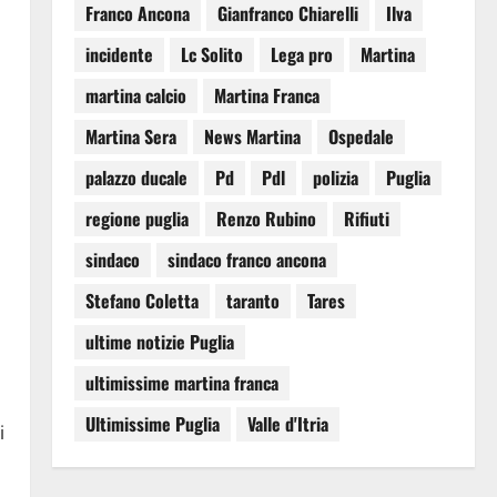
Franco Ancona
Gianfranco Chiarelli
Ilva
incidente
Lc Solito
Lega pro
Martina
martina calcio
Martina Franca
Martina Sera
News Martina
Ospedale
palazzo ducale
Pd
Pdl
polizia
Puglia
regione puglia
Renzo Rubino
Rifiuti
sindaco
sindaco franco ancona
Stefano Coletta
taranto
Tares
ultime notizie Puglia
ultimissime martina franca
Ultimissime Puglia
Valle d'Itria
i