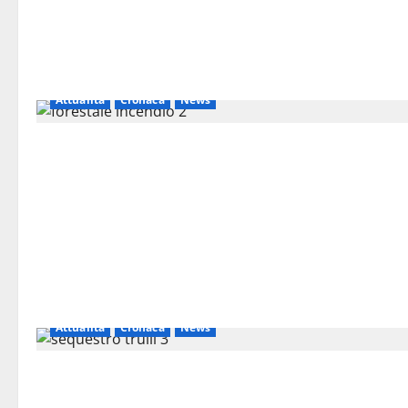
Attualità
Cronaca
News
Attualità
Cronaca
News