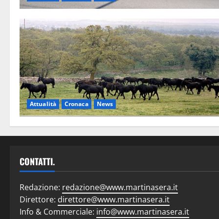
Attualità
Cronaca
News
CONTATTI.
Redazione:
redazione@www.martinasera.it
Direttore:
direttore@www.martinasera.it
Info & Commerciale:
info@www.martinasera.it