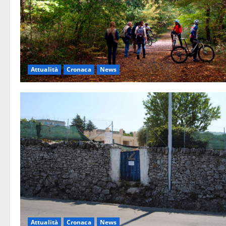
Attualità
Cronaca
News
Attualità
Cronaca
News