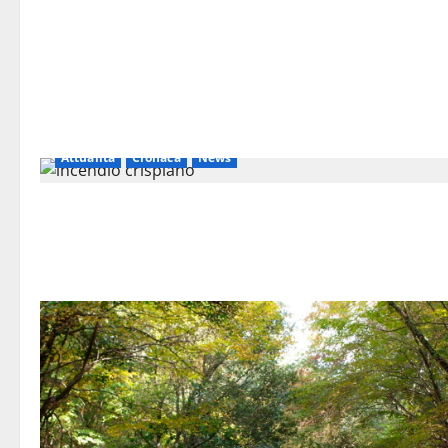
Attualità
Cronaca
News