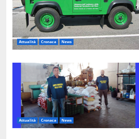
Attualità
Cronaca
News
Attualità
Cronaca
News