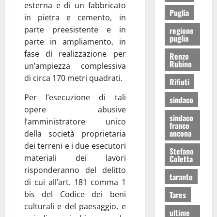
esterna e di un fabbricato
Puglia
in pietra e cemento, in
parte preesistente e in
regione
puglia
parte in ampliamento, in
fase di realizzazione per
Renzo
Rubino
un’ampiezza complessiva
di circa 170 metri quadrati.
Rifiuti
Per l’esecuzione di tali
sindaco
opere abusive
sindaco
l’amministratore unico
franco
ancona
della società proprietaria
dei terreni e i due esecutori
Stefano
materiali dei lavori
Coletta
risponderanno del delitto
taranto
di cui all’art. 181 comma 1
Tares
bis del Codice dei beni
culturali e del paesaggio, e
ultime