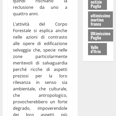
quindi rischiano la
notizie
Puglia
reclusione da uno a
quattro anni.
ultimissime
martina
franca
L’attività del Corpo
Forestale si esplica anche
Ultimissime
nelle azioni di contrasto
Puglia
alle opere di edificazione
Valle
selvaggia che, specie nelle
d'Itria
zone particolarmente
meritevoli di salvaguardia
perché ricche di aspetti
preziosi per la loro
rilevanza in senso sia
ambientale, che culturale,
che antropologico,
provocherebbero un forte
degrado, impoverendole
dei loro aspetti più