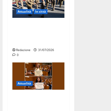
Attualità
In città
Aeronautica Militare, al 16°
Stormo di Martina Franca
consegnati i Baschi Blu ai
15 nuovi Fucilieri dell’Aria
Redazione
31/07/2026
0
Attualità
Due giovani di Martina
Franca tra le eccellenze
universitarie italiane: