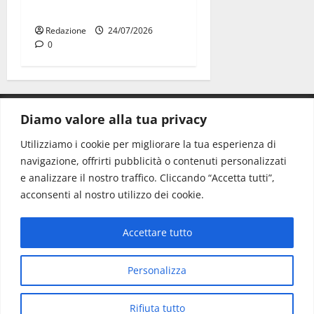
premiate a Montecitorio
Redazione
24/07/2026
0
Diamo valore alla tua privacy
CONTATTI.
Utilizziamo i cookie per migliorare la tua esperienza di
navigazione, offrirti pubblicità o contenuti personalizzati
Redazione:
redazione@www.martinasera.it
e analizzare il nostro traffico. Cliccando “Accetta tutti”,
Direttore:
direttore@www.martinasera.it
acconsenti al nostro utilizzo dei cookie.
Info & Commerciale:
info@www.martinasera.it
Accettare tutto
Home
News
Vivere la città
EVENTI
Salute
Il Blog del Direttore
Contatti
Personalizza
Copyright © All rights reserved.
|
MoreNews
di AF
Rifiuta tutto