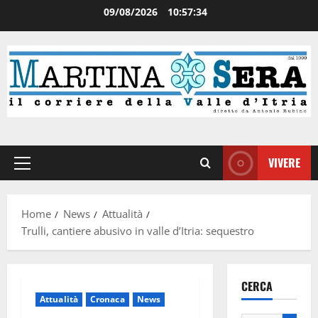
09/08/2026
10:57:35
VIVERE
Home
News
Attualità
Trulli, cantiere abusivo in valle d’Itria: sequestro
CERCA
Attualità
Cronaca
News