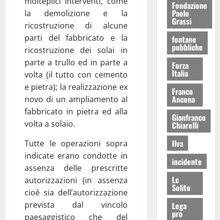
molteplici interventi, come
Fondazione
Paolo
la demolizione e la
Grassi
ricostruzione di alcune
parti del fabbricato e la
fontane
pubbliche
ricostruzione dei solai in
parte a trullo ed in parte a
Forza
Italia
volta (il tutto con cemento
e pietra); la realizzazione ex
Franco
Ancona
novo di un ampliamento al
fabbricato in pietra ed alla
Gianfranco
volta a solaio.
Chiarelli
Ilva
Tutte le operazioni sopra
indicate erano condotte in
incidente
assenza delle prescritte
Lc
autorizzazioni (in assenza
Solito
cioè sia dell’autorizzazione
prevista dal vincolo
Lega
pro
paesaggistico che del