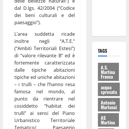
delle bellezze naturali”) e
i Baschi Blu
dal D.lgs. 42/2004 (“Codice
ai 15 nuovi
dei beni culturali e del
Fucilieri
paesaggio”).
dell’Aria
L’area suddetta ricade
inoltre negli “A.T.E.”
(“Ambiti Territoriali Estesi”)
TAGS
di “valore rilevante B” ed è
fortemente caratterizzata
A.S.
dalle tipiche abitazioni
Martina
Franca
tipiche ed uniche abitazioni
– i trulli – che l’hanno resa
acqua
sprecata
famosa nel mondo, al
punto da rientrare nel
Antonio
cosiddetto “habitat dei
Martucci
trulli” ai sensi del Piano
AS
Urbanistico Territoriale
Martina
Tematico/ Paesaggio