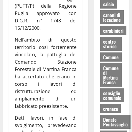
calcio
(PUTT/P) della Regione
Puglia approvato con
canoni di
locazione
D.G.R. n° 1748 del
15/12/2000.
carabinieri
Nell’ambito di questo
centro
storico
territorio così fortemente
vincolato, la pattuglia del
Comune
Comando Stazione
Comune
Forestale di Martina Franca
di
ha accertato che erano in
Martina
Franca
corso i lavori di
ristrutturazione ed
consiglio
comunale
ampliamento di un
fabbricato preesistente.
cronaca
Detti lavori, in fase di
Donato
Pentassuglia
svolgimento, prevedevano