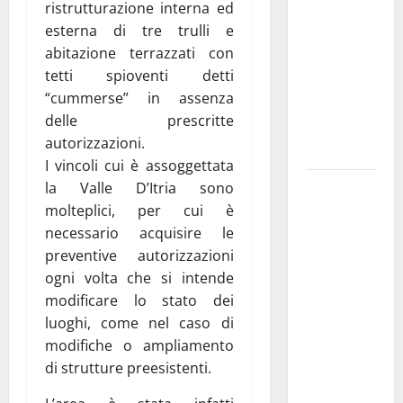
ristrutturazione interna ed
pubblica il
esterna di tre trulli e
bando
abitazione terrazzati con
alloggi ERP
tetti spioventi detti
2026:
“cummerse” in assenza
domande
delle prescritte
dal 26
autorizzazioni.
agosto
I vincoli cui è assoggettata
La gara
la Valle D’Itria sono
ciclistica
molteplici, per cui è
dei Giochi
necessario acquisire le
attraversa
preventive autorizzazioni
Martina
ogni volta che si intende
Franca:
modificare lo stato dei
ecco le
luoghi, come nel caso di
strade
modifiche o ampliamento
interessate
di strutture preesistenti.
e gli orari