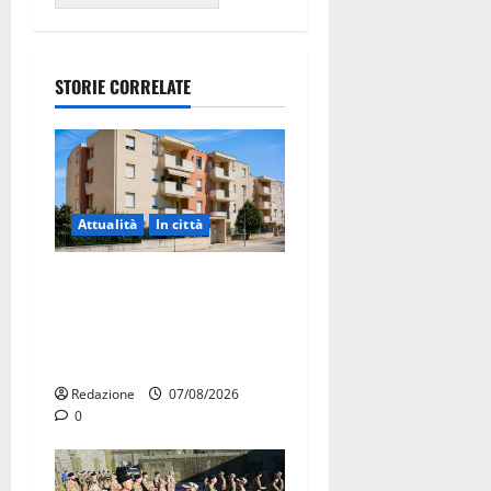
STORIE CORRELATE
Attualità
In città
Il Comune di Martina Franca
pubblica il bando alloggi
ERP 2026: domande dal 26
agosto
Redazione
07/08/2026
0