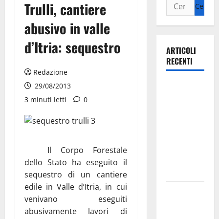
Trulli, cantiere
abusivo in valle
d’Itria: sequestro
ARTICOLI
RECENTI
Redazione
Ospedale di
29/08/2013
Martina
3 minuti letti
0
Franca,
Forza Italia
annuncia la
protesta:
Il Corpo Forestale
sit-in lunedì
dello Stato ha eseguito il
10 agosto
sequestro di un cantiere
edile in Valle d’Itria, in cui
Il Comune
venivano eseguiti
di Martina
abusivamente lavori di
Franca