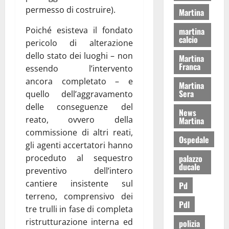
permesso di costruire).
Martina
Poiché esisteva il fondato
martina
calcio
pericolo di alterazione
dello stato dei luoghi – non
Martina
Franca
essendo l’intervento
ancora completato – e
Martina
Sera
quello dell’aggravamento
delle conseguenze del
News
reato, ovvero della
Martina
commissione di altri reati,
Ospedale
gli agenti accertatori hanno
palazzo
proceduto al sequestro
ducale
preventivo dell’intero
cantiere insistente sul
Pd
terreno, comprensivo dei
Pdl
tre trulli in fase di completa
ristrutturazione interna ed
polizia