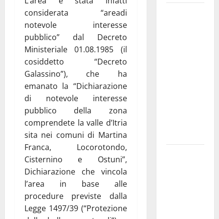
L’area è stata infatti
Martina
considerata “areadi
Franca
notevole interesse
investe
pubblico” dal Decreto
sulle
Ministeriale 01.08.1985 (il
famiglie: in
cosiddetto “Decreto
arrivo tre
Galassino”), che ha
seminari
emanato la “Dichiarazione
dedicati ad
di notevole interesse
adolescenti,
pubblico della zona
genitori ed
comprendete la valle d’Itria
empatia
sita nei comuni di Martina
Franca, Locorotondo,
Aeronautica
Cisternino e Ostuni”,
Militare, al
Dichiarazione che vincola
16° Stormo
l’area in base alle
di Martina
procedure previste dalla
Franca
Legge 1497/39 (“Protezione
consegnati