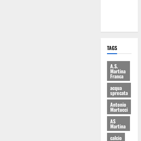
ai 15 nuovi
Fucilieri
dell’Aria
TAGS
A.S.
Martina
Franca
acqua
sprecata
Antonio
Martucci
AS
Martina
calcio