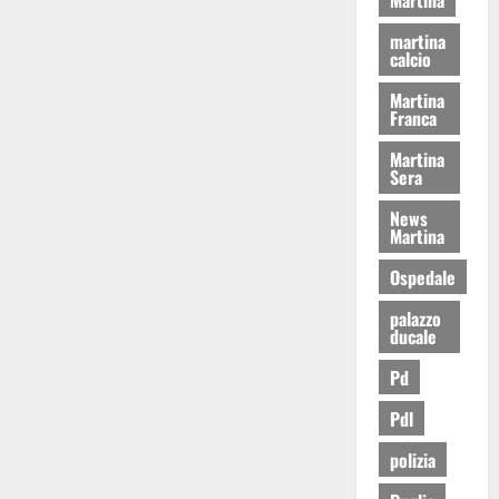
martina
calcio
Martina
Franca
Martina
Sera
News
Martina
Ospedale
palazzo
ducale
Pd
Pdl
polizia