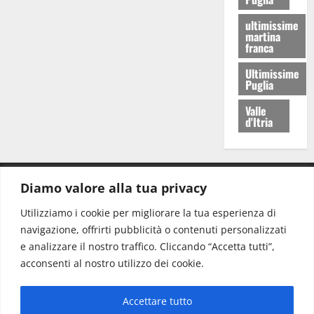
ultimissime
martina
franca
Ultimissime
Puglia
Valle
d'Itria
Diamo valore alla tua privacy
CONTATTI.
Utilizziamo i cookie per migliorare la tua esperienza di
navigazione, offrirti pubblicità o contenuti personalizzati
Redazione:
redazione@www.martinasera.it
e analizzare il nostro traffico. Cliccando “Accetta tutti”,
Direttore:
direttore@www.martinasera.it
acconsenti al nostro utilizzo dei cookie.
Info & Commerciale:
info@www.martinasera.it
Accettare tutto