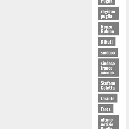
Puglia
regione
puglia
Renzo
Rubino
Rifiuti
sindaco
sindaco
franco
ancona
Stefano
Coletta
taranto
Tares
ultime
notizie
Puglia