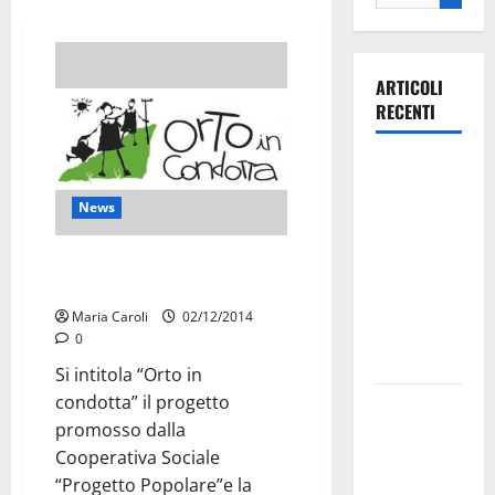
ARTICOLI
RECENTI
Ospedale di
Martina
News
Franca,
Forza Italia
Progetto “Orto in condotta”:
annuncia la
ritorno alla terra
protesta:
Maria Caroli
02/12/2014
sit-in lunedì
0
10 agosto
Si intitola “Orto in
condotta” il progetto
Il Comune
promosso dalla
di Martina
Cooperativa Sociale
Franca
“Progetto Popolare”e la
pubblica il