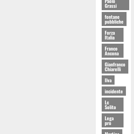
Paolo
Grassi
fontane
pubbliche
Forza
Italia
Franco
Ancona
Gianfranco
Chiarelli
Ilva
incidente
Lc
Solito
Lega
pro
Martina