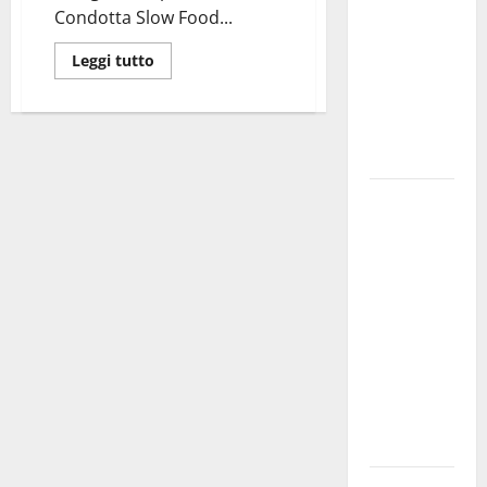
Condotta Slow Food...
bando
alloggi ERP
Leggi tutto
2026:
domande
dal 26
agosto
La gara
ciclistica
dei Giochi
attraversa
Martina
Franca:
ecco le
strade
interessate
e gli orari