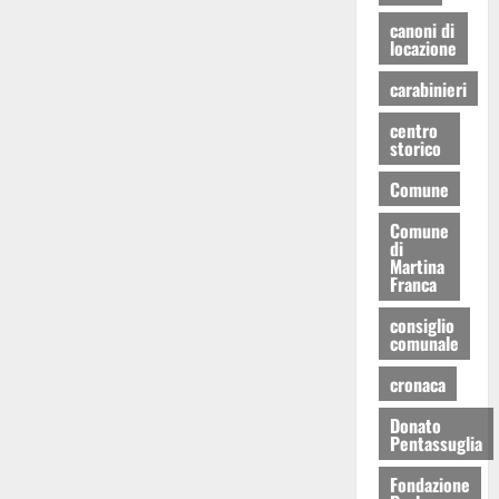
canoni di
locazione
carabinieri
centro
storico
Comune
Comune
di
Martina
Franca
consiglio
comunale
cronaca
Donato
Pentassuglia
Fondazione