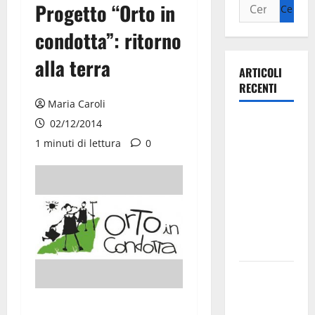
Progetto “Orto in
condotta”: ritorno
alla terra
ARTICOLI
RECENTI
Maria Caroli
Ospedale di
02/12/2014
Martina
1 minuti di lettura
0
Franca,
Forza Italia
annuncia la
protesta:
sit-in lunedì
10 agosto
Il Comune
di Martina
Franca