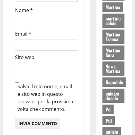
Martina
Nome
*
martina
calcio
Email
*
Martina
Franca
Martina
Sera
Sito web
News
Martina
Ospedale
Salva il mio nome, email
palazzo
e sito web in questo
ducale
browser per la prossima
Pd
volta che commento.
Pdl
polizia