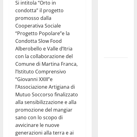
Si intitola “Orto in
pubblica il
condotta” il progetto
bando
promosso dalla
alloggi ERP
Cooperativa Sociale
2026:
“Progetto Popolare”e la
domande
Condotta Slow Food
dal 26
Alberobello e Valle d’Itria
agosto
con la collaborazione del
La gara
Comune di Martina Franca,
ciclistica
l’Istituto Comprensivo
dei Giochi
“Giovanni XXIII”e
attraversa
l’Associazione Artigiana di
Martina
Mutuo Soccorso finalizzato
Franca:
alla sensibilizzazione e alla
ecco le
promozione del mangiar
strade
sano con lo scopo di
interessate
avvicinare le nuove
e gli orari
generazioni alla terra e ai