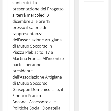
suoi frutti. La
Martina
presentazione del Progetto
Franca
si terrà mercoledì 3
investe
dicembre alle ore 18
sulle
presso il salone di
famiglie: in
rappresentanza
arrivo tre
dell’associazione Artigiana
seminari
di Mutuo Soccorso in
dedicati ad
Piazza Plebiscito, 17 a
adolescenti,
Martina Franca. All’incontro
genitori ed
parteciperanno il
empatia
presidente
dell’Associazione Artigiana
Aeronautica
di Mutuo Soccorso:
Militare, al
Giuseppe Domenico Lillo, il
16° Stormo
Sindaco Franco
di Martina
Ancona,l’Assessore alle
Franca
Politiche Sociali Donatella
consegnati