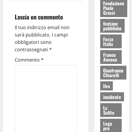
Fondazione
Paolo
Grassi
Lascia un commento
fontane
Il tuo indirizzo email non
pubbliche
sarà pubblicato.
I campi
Forza
obbligatori sono
Italia
contrassegnati
*
Franco
Ancona
Commento
*
Gianfranco
Chiarelli
Ilva
incidente
Lc
Solito
Lega
pro