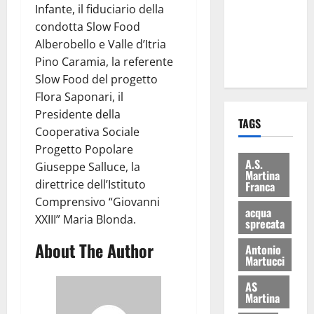
Infante, il fiduciario della
i Baschi Blu
condotta Slow Food
ai 15 nuovi
Alberobello e Valle d’Itria
Fucilieri
Pino Caramia, la referente
dell’Aria
Slow Food del progetto
Flora Saponari, il
Presidente della
TAGS
Cooperativa Sociale
Progetto Popolare
A.S.
Giuseppe Salluce, la
Martina
direttrice dell’Istituto
Franca
Comprensivo “Giovanni
acqua
XXIII” Maria Blonda.
sprecata
About The Author
Antonio
Martucci
AS
Martina