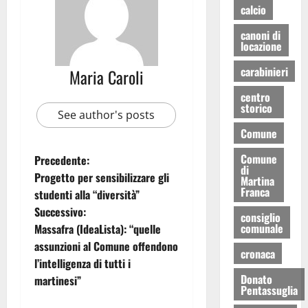
calcio
canoni di
locazione
carabinieri
Maria Caroli
centro
storico
See author's posts
Comune
Comune
Precedente:
di
Progetto per sensibilizzare gli
Martina
Franca
studenti alla “diversità”
Successivo:
consiglio
comunale
Massafra (IdeaLista): “quelle
assunzioni al Comune offendono
cronaca
l’intelligenza di tutti i
Donato
martinesi”
Pentassuglia