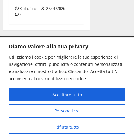
Palmisano
Redazione
27/01/2026
0
Diamo valore alla tua privacy
CONTATTI.
Utilizziamo i cookie per migliorare la tua esperienza di
navigazione, offrirti pubblicità o contenuti personalizzati
Redazione:
redazione@www.martinasera.it
e analizzare il nostro traffico. Cliccando “Accetta tutti”,
Direttore:
direttore@www.martinasera.it
acconsenti al nostro utilizzo dei cookie.
Info & Commerciale:
info@www.martinasera.it
Accettare tutto
Home
News
Vivere la città
EVENTI
Salute
Il Blog del Direttore
Contatti
Personalizza
Copyright © All rights reserved.
|
MoreNews
di AF
Rifiuta tutto
themes.