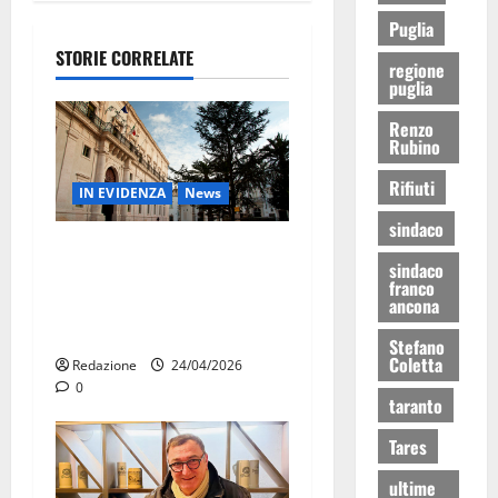
Puglia
STORIE CORRELATE
regione
puglia
Renzo
Rubino
Rifiuti
IN EVIDENZA
News
sindaco
Ultimora – Rottamazione
sindaco
tributi Martina Franca,
franco
ancona
emergono nuovi elementi:
cittadini a rischio scadenza
Stefano
Coletta
Redazione
24/04/2026
0
taranto
Tares
ultime