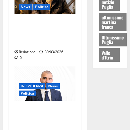
notizie
Puglia
News
Politica
ultimissime
Daniele Convertino aderisce
martina
franca
all’UDC di Massafra:
impegno civico e rilancio
Ultimissime
Puglia
del centro storico
Valle
Redazione
30/03/2026
d'Itria
0
IN EVIDENZA
News
Politica
Chiarelli (UDC): il maltempo
smaschera le responsabilità
dell’amministrazione