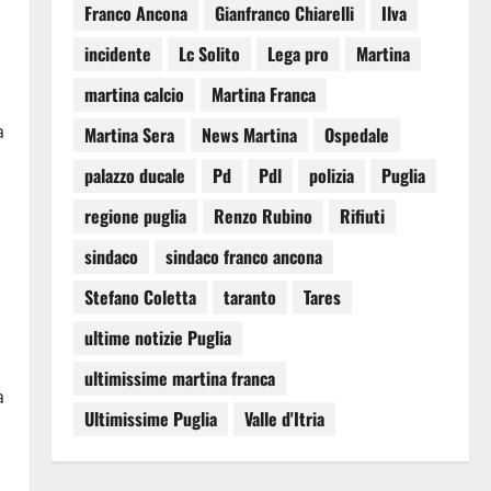
Franco Ancona
Gianfranco Chiarelli
Ilva
incidente
Lc Solito
Lega pro
Martina
martina calcio
Martina Franca
a
Martina Sera
News Martina
Ospedale
palazzo ducale
Pd
Pdl
polizia
Puglia
regione puglia
Renzo Rubino
Rifiuti
sindaco
sindaco franco ancona
Stefano Coletta
taranto
Tares
ultime notizie Puglia
ultimissime martina franca
a
Ultimissime Puglia
Valle d'Itria