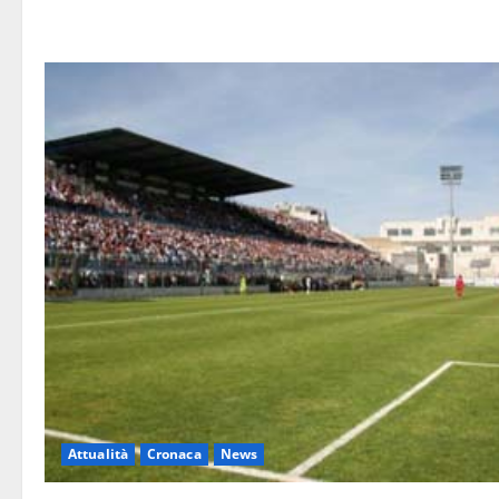
Attualità
Cronaca
News