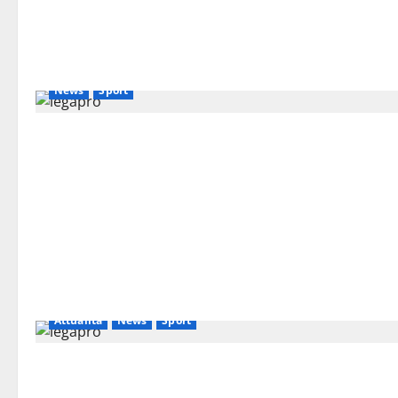
News
Sport
Attualità
News
Sport