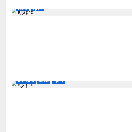
News
Sport
Attualità
News
Sport