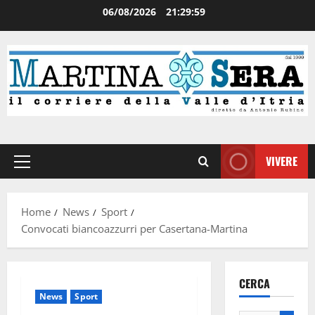
06/08/2026
21:29:59
VIVERE
Home
News
Sport
Convocati biancoazzurri per Casertana-Martina
CERCA
News
Sport