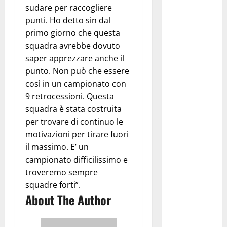
ai 15 nuovi
sudare per raccogliere
Fucilieri
punti. Ho detto sin dal
dell’Aria
primo giorno che questa
squadra avrebbe dovuto
Martina
saper apprezzare anche il
Franca,
punto. Non può che essere
Marraffa
così in un campionato con
attacca
9 retrocessioni. Questa
Regione e
squadra è stata costruita
Comune:
per trovare di continuo le
“Nuovi
motivazioni per tirare fuori
medici solo
il massimo. E’ un
a
campionato difficilissimo e
novembre.
troveremo sempre
Faremo
squadre forti”.
accesso agli
About The Author
atti su Tari,
rifiuti e