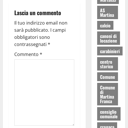
AS
Lascia un commento
Martina
Il tuo indirizzo email non
calcio
sarà pubblicato.
I campi
canoni di
obbligatori sono
locazione
contrassegnati
*
carabinieri
Commento
*
centro
storico
Comune
Comune
di
Martina
Franca
consiglio
comunale
cronaca