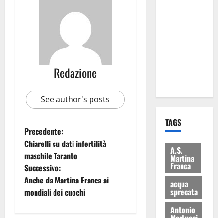
bilancio”
Martina
Franca: Il
sindaco non
ha fatto le
scuse alla
Redazione
Lillo
See author's posts
TAGS
Precedente:
Chiarelli su dati infertilità
A.S.
maschile Taranto
Martina
Franca
Successivo:
Anche da Martina Franca ai
acqua
sprecata
mondiali dei cuochi
Antonio
Martucci