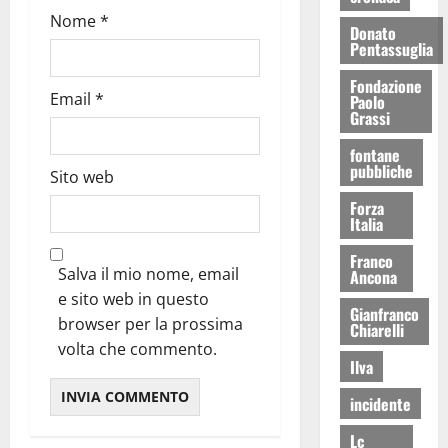
Nome
*
Donato
Pentassuglia
Fondazione
Email
*
Paolo
Grassi
fontane
pubbliche
Sito web
Forza
Italia
Franco
Salva il mio nome, email
Ancona
e sito web in questo
Gianfranco
browser per la prossima
Chiarelli
volta che commento.
Ilva
incidente
Lc