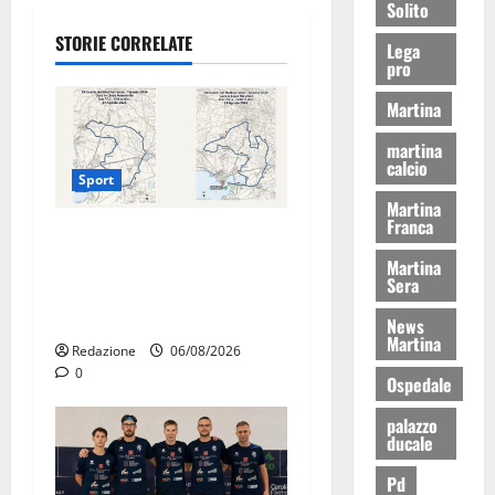
Solito
STORIE CORRELATE
Lega
pro
Martina
martina
calcio
Sport
Martina
Franca
La gara ciclistica dei Giochi
attraversa Martina Franca:
Martina
Sera
ecco le strade interessate e
gli orari
News
Martina
Redazione
06/08/2026
0
Ospedale
palazzo
ducale
Pd