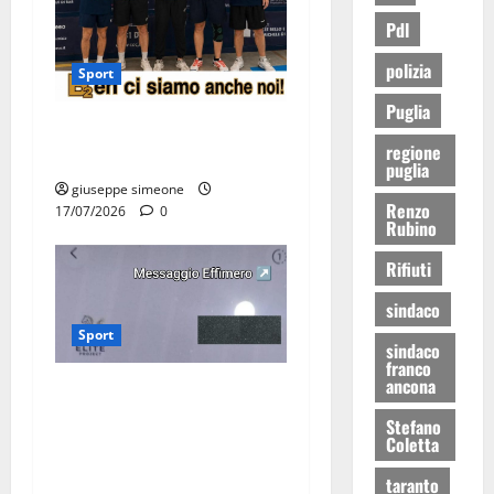
Pdl
polizia
Sport
Puglia
Olimpia Martina, doppio
regione
salto nei vertici nazionali
puglia
giuseppe simeone
Renzo
17/07/2026
0
Rubino
Rifiuti
sindaco
Sport
sindaco
franco
ancona
Martina Franca, lettere
effimere ai giovani
Stefano
Coletta
calciatori: il caso che fa
riflettere famiglie e società
taranto