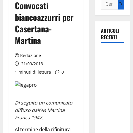
Convocati
biancoazzurri per
Casertana-
ARTICOLI
RECENTI
Martina
La gara
Redazione
ciclistica
21/09/2013
dei Giochi
1 minuti di lettura
0
attraversa
Martina
Franca:
ecco le
Di seguito un comunicato
strade
diffuso dall’As Martina
interessate
Franca 1947:
e gli orari
Al termine della rifinitura
Martina