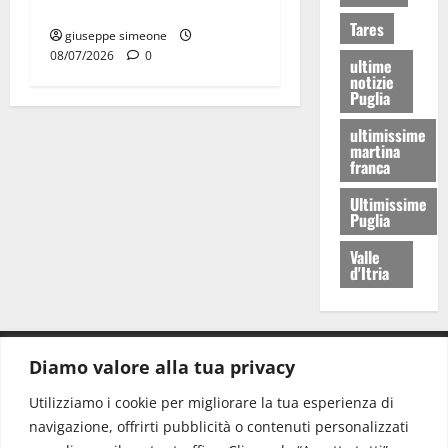
sportive
Tares
giuseppe simeone
08/07/2026
0
ultime
notizie
Puglia
ultimissime
martina
franca
Ultimissime
Puglia
Valle
d'Itria
Diamo valore alla tua privacy
CONTATTI.
Utilizziamo i cookie per migliorare la tua esperienza di
navigazione, offrirti pubblicità o contenuti personalizzati
Redazione:
redazione@www.martinasera.it