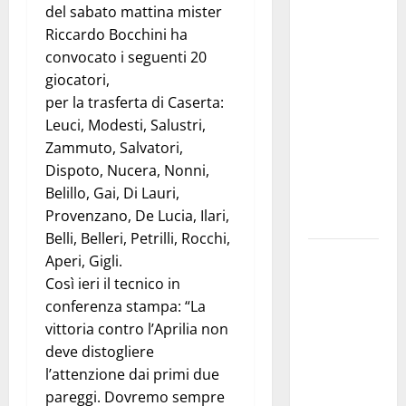
del sabato mattina mister
Franca
Riccardo Bocchini ha
investe
convocato i seguenti 20
sulle
giocatori,
famiglie: in
per la trasferta di Caserta:
arrivo tre
Leuci, Modesti, Salustri,
seminari
Zammuto, Salvatori,
dedicati ad
Dispoto, Nucera, Nonni,
adolescenti,
Belillo, Gai, Di Lauri,
genitori ed
Provenzano, De Lucia, Ilari,
empatia
Belli, Belleri, Petrilli, Rocchi,
Aeronautica
Aperi, Gigli.
Militare, al
Così ieri il tecnico in
16° Stormo
conferenza stampa: “La
di Martina
vittoria contro l’Aprilia non
Franca
deve distogliere
consegnati
l’attenzione dai primi due
i Baschi Blu
pareggi. Dovremo sempre