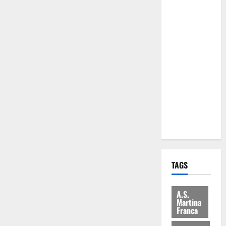
Comune:
“Nuovi
medici solo
a
novembre.
Faremo
accesso agli
atti su Tari,
rifiuti e
bilancio”
TAGS
A.S.
Martina
Franca