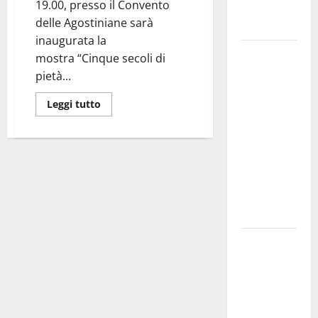
19.00, presso il Convento
genitori ed
delle Agostiniane sarà
empatia
inaugurata la
Aeronautica
mostra “Cinque secoli di
Militare, al
pietà...
16° Stormo
Leggi tutto
di Martina
Franca
consegnati
i Baschi Blu
ai 15 nuovi
Fucilieri
dell’Aria
Martina
Franca,
Marraffa
attacca
Regione e