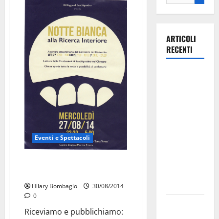
ARTICOLI
RECENTI
Il Comune
di Martina
Franca
pubblica il
bando
alloggi ERP
Eventi e Spettacoli
2026:
domande
Sant’Agostino: notte bianca ben
dal 26
riuscita
agosto
Hilary Bombagio
30/08/2014
0
La gara
Riceviamo e pubblichiamo:
ciclistica