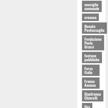
consiglio
comunale
cronaca
Donato
Pentassuglia
Fondazione
Paolo
Grassi
fontane
pubbliche
Forza
Italia
Franco
Ancona
Gianfranco
Chiarelli
Ilva