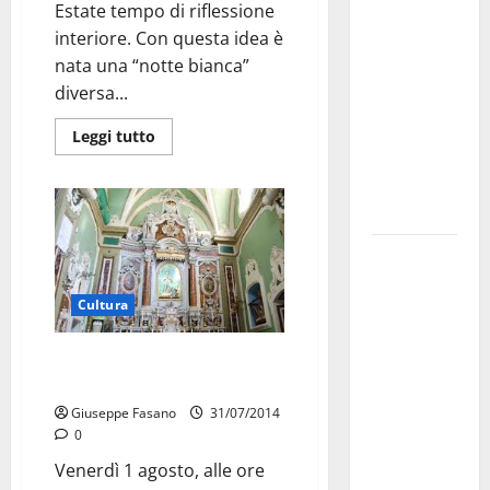
Estate tempo di riflessione
dei Giochi
interiore. Con questa idea è
attraversa
nata una “notte bianca”
Martina
diversa...
Franca:
ecco le
Leggi tutto
strade
interessate
e gli orari
Martina
Franca
Cultura
investe
sulle
La pietà popolare in esposizione
famiglie: in
al Convento delle Agostiniane
arrivo tre
Giuseppe Fasano
31/07/2014
seminari
0
dedicati ad
Venerdì 1 agosto, alle ore
adolescenti,