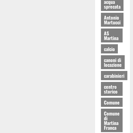
acqua
sprecata
Antonio
Martucci
AS
Martina
calcio
canoni di
locazione
carabinieri
centro
storico
Comune
Comune
di
Martina
Franca