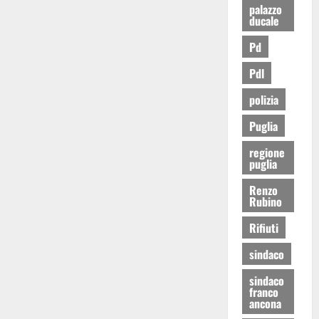
palazzo
ducale
Pd
Pdl
polizia
Puglia
regione
puglia
Renzo
Rubino
Rifiuti
sindaco
sindaco
franco
ancona