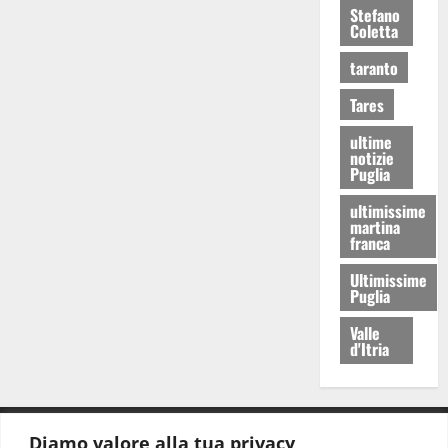
Stefano
Coletta
taranto
Tares
ultime
notizie
Puglia
ultimissime
martina
franca
Ultimissime
Puglia
Valle
d'Itria
Diamo valore alla tua privacy