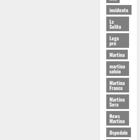
incidente
Lc
Solito
Lega
pro
Martina
martina
calcio
Martina
Franca
Martina
Sera
News
Martina
Ospedale