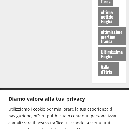
Tares
ultime
notizie
Puglia
ultimissime
martina
franca
Ultimissime
Puglia
Valle
d'Itria
Diamo valore alla tua privacy
CONTATTI.
Utilizziamo i cookie per migliorare la tua esperienza di
navigazione, offrirti pubblicità o contenuti personalizzati
Redazione:
redazione@www.martinasera.it
e analizzare il nostro traffico. Cliccando “Accetta tutti”,
Direttore:
direttore@www.martinasera.it