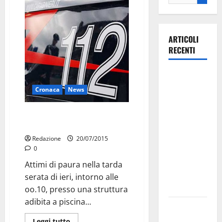
ARTICOLI
RECENTI
La gara
ciclistica
Cronaca
News
dei Giochi
attraversa
Rapina a mano armata in
Martina
Contrada Cuoco
Franca:
Redazione
20/07/2015
ecco le
0
strade
Attimi di paura nella tarda
interessate
serata di ieri, intorno alle
e gli orari
oo.10, presso una struttura
adibita a piscina...
Martina
Franca
Leggi tutto