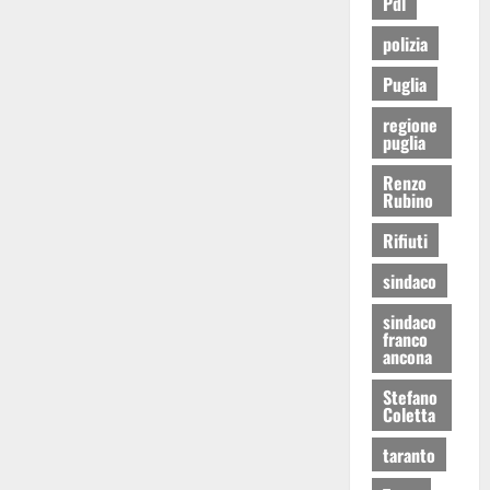
Pdl
polizia
Puglia
regione
puglia
Renzo
Rubino
Rifiuti
sindaco
sindaco
franco
ancona
Stefano
Coletta
taranto