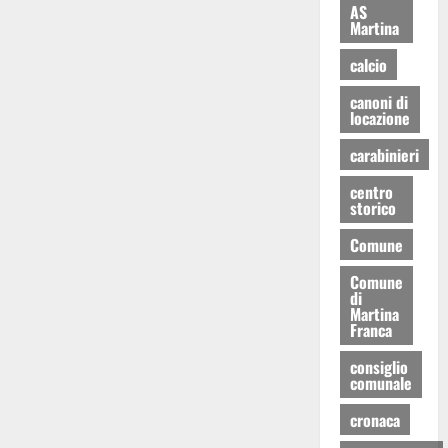
AS
Martina
calcio
canoni di
locazione
carabinieri
centro
storico
Comune
Comune
di
Martina
Franca
consiglio
comunale
cronaca