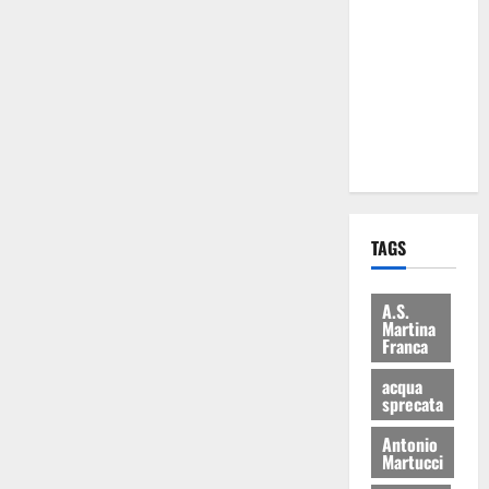
Martina
Franca: Il
sindaco non
ha fatto le
scuse alla
Lillo
TAGS
A.S.
Martina
Franca
acqua
sprecata
Antonio
Martucci