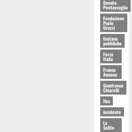
Donato
Pentassuglia
Fondazione
Paolo
Grassi
fontane
pubbliche
Forza
Italia
Franco
Ancona
Gianfranco
Chiarelli
Ilva
incidente
Lc
Solito