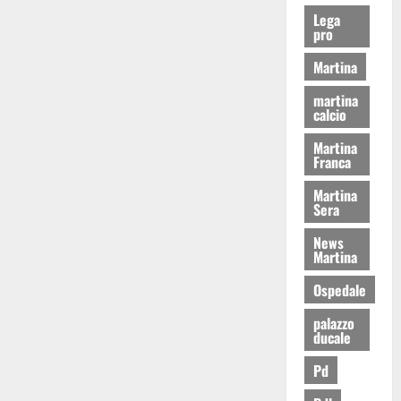
Lega
pro
Martina
martina
calcio
Martina
Franca
Martina
Sera
News
Martina
Ospedale
palazzo
ducale
Pd