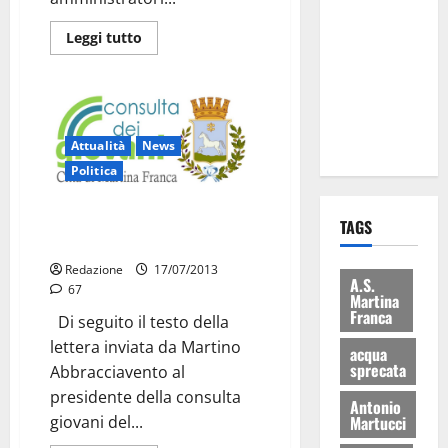
Martina
Leggi tutto
Franca: Il
sindaco non
ha fatto le
scuse alla
Lillo
Attualità
News
Politica
Consulta giovani, si dimette un
TAGS
consigliere
Redazione
17/07/2013
A.S.
67
Martina
Franca
Di seguito il testo della
lettera inviata da Martino
acqua
sprecata
Abbracciavento al
presidente della consulta
Antonio
giovani del...
Martucci