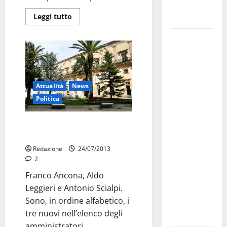
Fucilieri
Leggi tutto
dell’Aria
Martina
Franca,
Marraffa
attacca
Attualità
News
Regione e
Politica
Comune:
“Nuovi
Patrimoni online: sindaco,
medici solo
assessore e consigliere ok
a
Redazione
24/07/2013
novembre.
2
Faremo
Franco Ancona, Aldo
accesso agli
Leggieri e Antonio Scialpi.
atti su Tari,
Sono, in ordine alfabetico, i
rifiuti e
tre nuovi nell’elenco degli
bilancio”
amministratori...