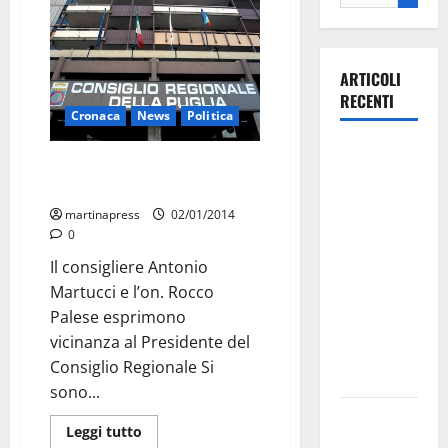
ARTICOLI
RECENTI
Cronaca
News
Politica
La gara
Defunta la mamma di Introna, il
ciclistica
cordoglio dei politici pugliesi
dei Giochi
martinapress
02/01/2014
attraversa
0
Martina
Il consigliere Antonio
Franca:
Martucci e l’on. Rocco
ecco le
Palese esprimono
strade
vicinanza al Presidente del
interessate
Consiglio Regionale Si
e gli orari
sono...
Martina
Leggi tutto
Franca