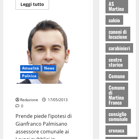
AS
Leggi tutto
Martina
calcio
canoni di
locazione
carabinieri
centro
storico
Attualità
News
Comune
Politica
Comune
Palmisano assessore
di
Martina
Redazione
17/05/2013
Franca
0
consiglio
Prende piede l’ipotesi di
comunale
Gianfranco Palmisano
cronaca
assessore comunale ai