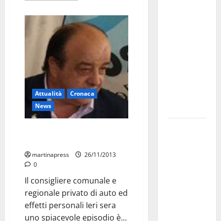
investe
sulle
famiglie: in
arrivo tre
seminari
dedicati ad
adolescenti,
Attualità
Cronaca
genitori ed
News
empatia
Aeronautica
Martucci vittima di aggressione
Militare, al
e rapina
16° Stormo
martinapress
26/11/2013
di Martina
0
Franca
Il consigliere comunale e
consegnati
regionale privato di auto ed
i Baschi Blu
effetti personali Ieri sera
ai 15 nuovi
uno spiacevole episodio è...