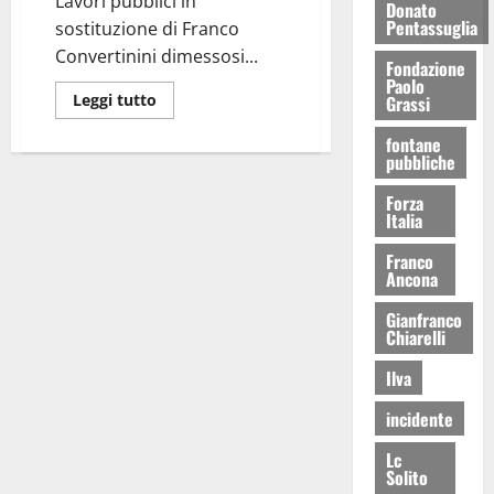
Lavori pubblici in
Donato
Pentassuglia
sostituzione di Franco
Convertinini dimessosi...
Fondazione
Paolo
Leggi tutto
Grassi
fontane
pubbliche
Forza
Italia
Franco
Ancona
Gianfranco
Chiarelli
Ilva
incidente
Lc
Solito