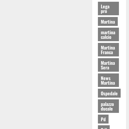
Lega
pro
Martina
martina
calcio
Martina
Franca
Martina
Sera
News
Martina
Ospedale
palazzo
ducale
Pd