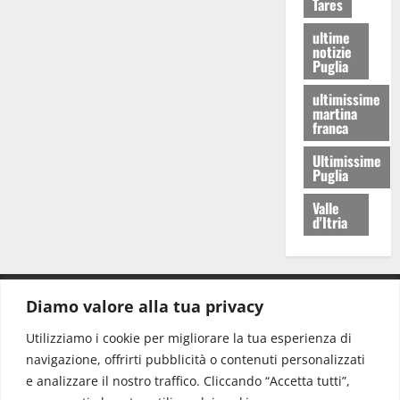
Tares
ultime
notizie
Puglia
ultimissime
martina
franca
Ultimissime
Puglia
Valle
d'Itria
Diamo valore alla tua privacy
CONTATTI.
Utilizziamo i cookie per migliorare la tua esperienza di
navigazione, offrirti pubblicità o contenuti personalizzati
Redazione:
redazione@www.martinasera.it
e analizzare il nostro traffico. Cliccando “Accetta tutti”,
Direttore:
direttore@www.martinasera.it