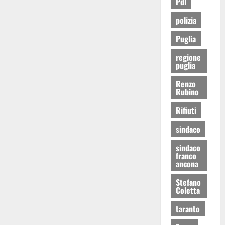
Pdl
polizia
Puglia
regione
puglia
Renzo
Rubino
Rifiuti
sindaco
sindaco
franco
ancona
Stefano
Coletta
taranto