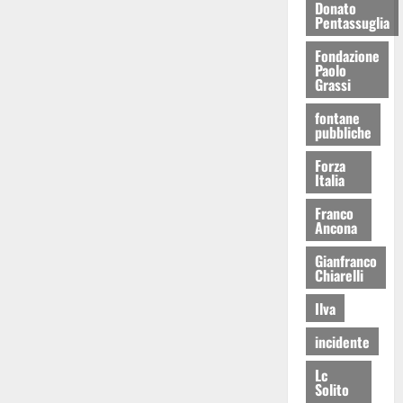
Donato
Pentassuglia
Fondazione
Paolo
Grassi
fontane
pubbliche
Forza
Italia
Franco
Ancona
Gianfranco
Chiarelli
Ilva
incidente
Lc
Solito