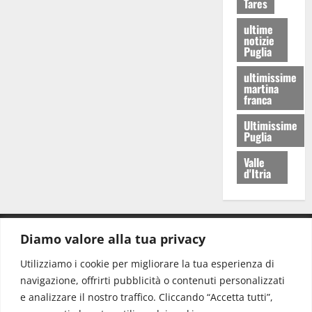
Tares
ultime
notizie
Puglia
ultimissime
martina
franca
Ultimissime
Puglia
Valle
d'Itria
Diamo valore alla tua privacy
CONTATTI.
Utilizziamo i cookie per migliorare la tua esperienza di
navigazione, offrirti pubblicità o contenuti personalizzati
Redazione:
redazione@www.martinasera.it
e analizzare il nostro traffico. Cliccando “Accetta tutti”,
Direttore:
direttore@www.martinasera.it