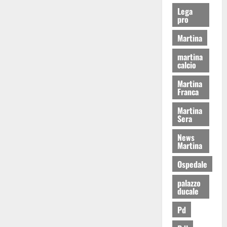
Lega
pro
Martina
martina
calcio
Martina
Franca
Martina
Sera
News
Martina
Ospedale
palazzo
ducale
Pd