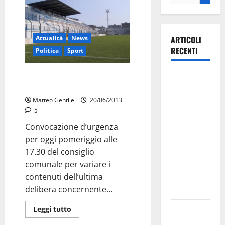
Attualità
News
ARTICOLI
RECENTI
Politica
Sport
Alle 17.30 consiglio comunale
La gara
per il Tursi
ciclistica
dei Giochi
Matteo Gentile
20/06/2013
5
attraversa
Martina
Convocazione d’urgenza
Franca:
per oggi pomeriggio alle
ecco le
17.30 del consiglio
strade
comunale per variare i
interessate
contenuti dell’ultima
e gli orari
delibera concernente...
Martina
Leggi tutto
Franca