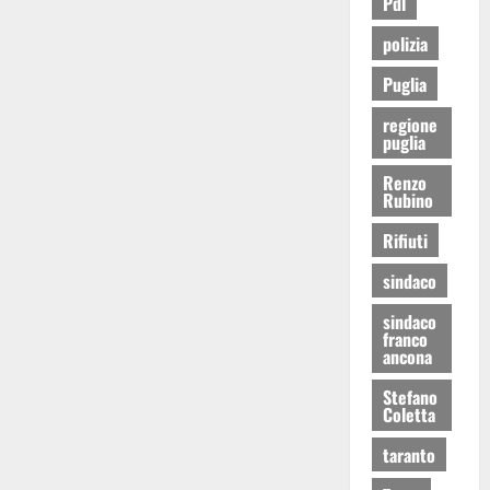
Pdl
polizia
Puglia
regione
puglia
Renzo
Rubino
Rifiuti
sindaco
sindaco
franco
ancona
Stefano
Coletta
taranto