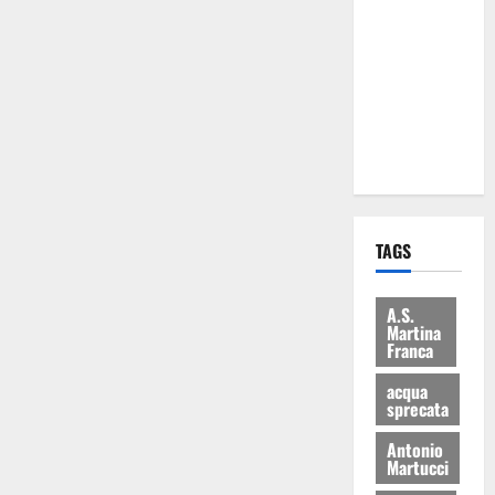
Martina
Franca: Il
sindaco non
ha fatto le
scuse alla
Lillo
TAGS
A.S.
Martina
Franca
acqua
sprecata
Antonio
Martucci