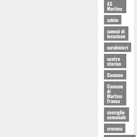
AS
Martina
calcio
canoni di
locazione
carabinieri
centro
storico
Comune
Comune
di
Martina
Franca
consiglio
comunale
cronaca