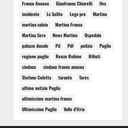
Franco Ancona
Gianfranco Chiarelli
Ilva
incidente
Lc Solito
Lega pro
Martina
martina calcio
Martina Franca
Martina Sera
News Martina
Ospedale
palazzo ducale
Pd
Pdl
polizia
Puglia
regione puglia
Renzo Rubino
Rifiuti
sindaco
sindaco franco ancona
Stefano Coletta
taranto
Tares
ultime notizie Puglia
ultimissime martina franca
Ultimissime Puglia
Valle d'Itria