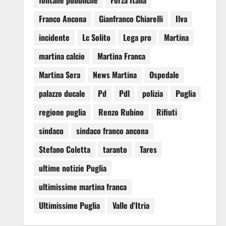
fontane pubbliche
Forza Italia
Franco Ancona
Gianfranco Chiarelli
Ilva
incidente
Lc Solito
Lega pro
Martina
martina calcio
Martina Franca
Martina Sera
News Martina
Ospedale
palazzo ducale
Pd
Pdl
polizia
Puglia
regione puglia
Renzo Rubino
Rifiuti
sindaco
sindaco franco ancona
Stefano Coletta
taranto
Tares
ultime notizie Puglia
ultimissime martina franca
Ultimissime Puglia
Valle d'Itria