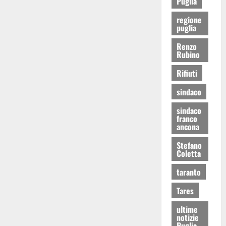
Puglia
regione
puglia
Renzo
Rubino
Rifiuti
sindaco
sindaco
franco
ancona
Stefano
Coletta
taranto
Tares
ultime
notizie
Puglia