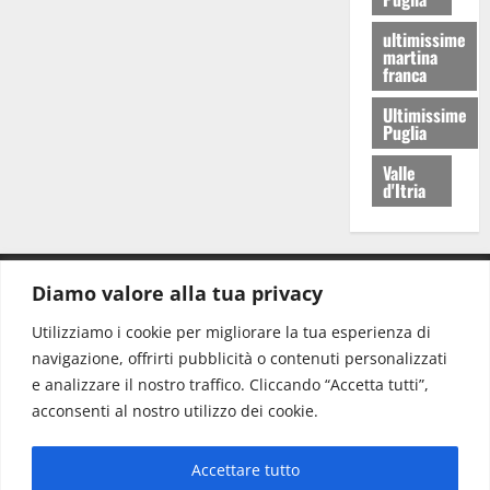
ultimissime
martina
franca
Ultimissime
Puglia
Valle
d'Itria
Diamo valore alla tua privacy
CONTATTI.
Utilizziamo i cookie per migliorare la tua esperienza di
navigazione, offrirti pubblicità o contenuti personalizzati
Redazione:
redazione@www.martinasera.it
e analizzare il nostro traffico. Cliccando “Accetta tutti”,
Direttore:
direttore@www.martinasera.it
acconsenti al nostro utilizzo dei cookie.
Info & Commerciale:
info@www.martinasera.it
Accettare tutto