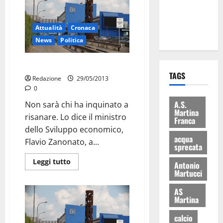
ai 15 nuovi
Fucilieri
Attualità
Cronaca
dell’Aria
News
Politica
Non risana chi ha inquinato
TAGS
Redazione
29/05/2013
0
A.S.
Non sarà chi ha inquinato a
Martina
risanare. Lo dice il ministro
Franca
dello Sviluppo economico,
acqua
Flavio Zanonato, a...
sprecata
Leggi tutto
Antonio
Martucci
AS
Martina
calcio