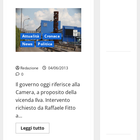
bando
alloggi ERP
2026:
domande
Attualità
Cronaca
dal 26
News
Politica
agosto
La gara
Ilva: commissario alle porte
ciclistica
Redazione
04/06/2013
dei Giochi
0
attraversa
Il governo oggi riferisce alla
Martina
Camera, a proposito della
Franca:
vicenda Ilva. Intervento
ecco le
richiesto da Raffaele Fitto
strade
a...
interessate
e gli orari
Leggi tutto