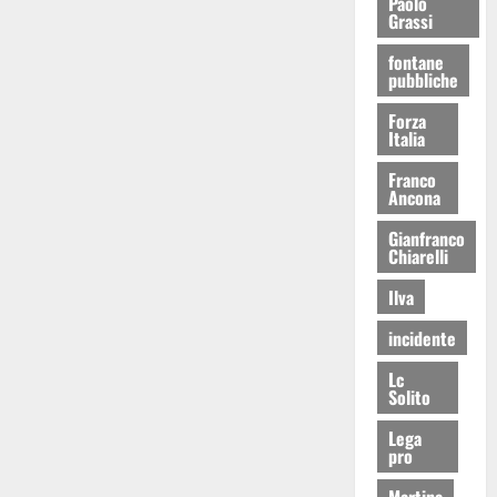
Paolo
Grassi
fontane
pubbliche
Forza
Italia
Franco
Ancona
Gianfranco
Chiarelli
Ilva
incidente
Lc
Solito
Lega
pro
Martina