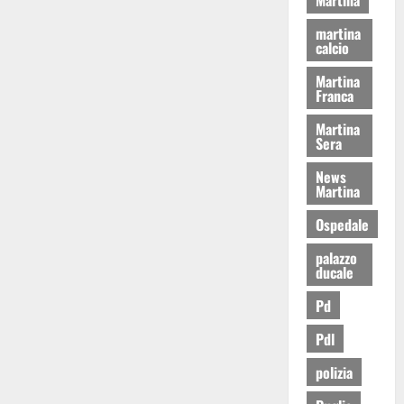
martina
calcio
Martina
Franca
Martina
Sera
News
Martina
Ospedale
palazzo
ducale
Pd
Pdl
polizia