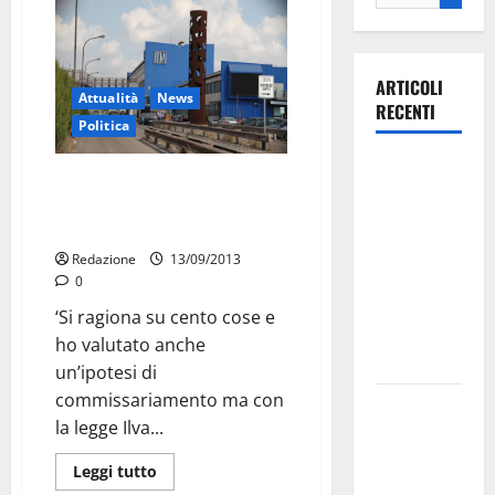
ARTICOLI
Attualità
News
RECENTI
Politica
Ospedale di
Il ministro: no
Martina
commissariamento acciaierie
Franca,
Riva
Forza Italia
Redazione
13/09/2013
annuncia la
0
protesta:
‘Si ragiona su cento cose e
sit-in lunedì
ho valutato anche
10 agosto
un’ipotesi di
commissariamento ma con
Il Comune
la legge Ilva...
di Martina
Franca
Leggi tutto
pubblica il