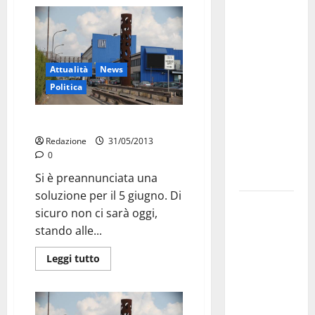
Martina
Franca
investe
sulle
famiglie: in
Attualità
News
arrivo tre
Politica
seminari
Ilva: commissario non oggi
dedicati ad
adolescenti,
Redazione
31/05/2013
0
genitori ed
empatia
Si è preannunciata una
soluzione per il 5 giugno. Di
Aeronautica
sicuro non ci sarà oggi,
Militare, al
stando alle...
16° Stormo
di Martina
Leggi tutto
Franca
consegnati
i Baschi Blu