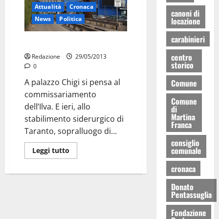
Attualità
Cronaca
canoni di
News
Politica
locazione
carabinieri
Ilva verso il commissario
centro
Redazione
29/05/2013
storico
0
A palazzo Chigi si pensa al
Comune
commissariamento
Comune
dell’Ilva. E ieri, allo
di
Martina
stabilimento siderurgico di
Franca
Taranto, sopralluogo di...
consiglio
comunale
Leggi tutto
cronaca
Donato
Pentassuglia
Fondazione