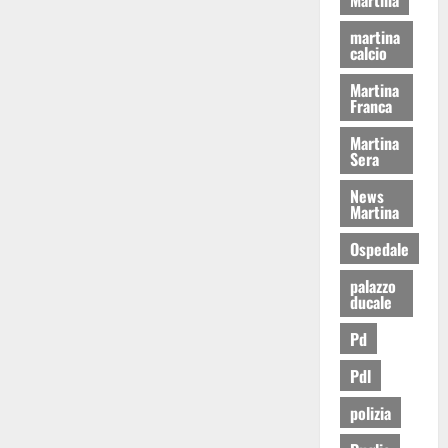
martina
calcio
Martina
Franca
Martina
Sera
News
Martina
Ospedale
palazzo
ducale
Pd
Pdl
polizia