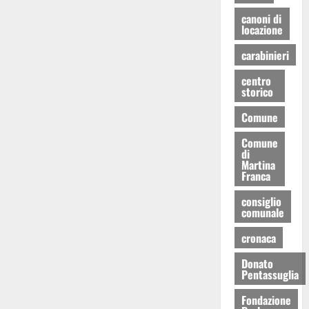
canoni di
locazione
carabinieri
centro
storico
Comune
Comune
di
Martina
Franca
consiglio
comunale
cronaca
Donato
Pentassuglia
Fondazione