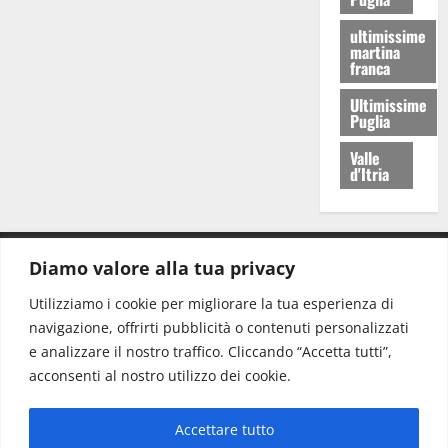
ultimissime
martina
franca
Ultimissime
Puglia
Valle
d'Itria
Diamo valore alla tua privacy
CONTATTI.
Utilizziamo i cookie per migliorare la tua esperienza di
navigazione, offrirti pubblicità o contenuti personalizzati
Redazione:
redazione@www.martinasera.it
e analizzare il nostro traffico. Cliccando “Accetta tutti”,
Direttore:
direttore@www.martinasera.it
acconsenti al nostro utilizzo dei cookie.
Info & Commerciale:
info@www.martinasera.it
Accettare tutto