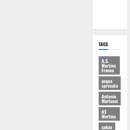
ai 15 nuovi
Fucilieri
dell’Aria
TAGS
A.S.
Martina
Franca
acqua
sprecata
Antonio
Martucci
AS
Martina
calcio