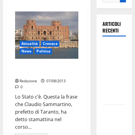
ARTICOLI
RECENTI
Attualità
Cronaca
Ospedale di
News
Politica
Martina
Franca,
Il prefetto: consolidare la
Forza Italia
legalità
annuncia la
Redazione
07/08/2013
protesta:
0
sit-in lunedì
Lo Stato c’è. Questa la frase
10 agosto
che Claudio Sammartino,
Il Comune
prefetto di Taranto, ha
di Martina
detto stamattina nel
Franca
corso...
pubblica il