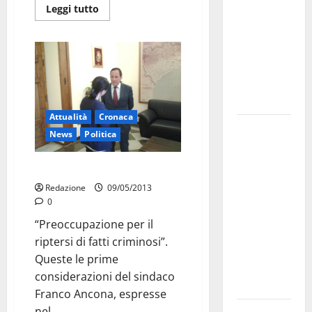
Leggi tutto
bando
alloggi ERP
2026:
domande
dal 26
agosto
Attualità
Cronaca
La gara
News
Politica
ciclistica
dei Giochi
Sicurezza: Ancona al vertice
attraversa
Redazione
09/05/2013
Martina
0
Franca:
“Preoccupazione per il
ecco le
riptersi di fatti criminosi”.
strade
Queste le prime
interessate
considerazioni del sindaco
e gli orari
Franco Ancona, espresse
nel...