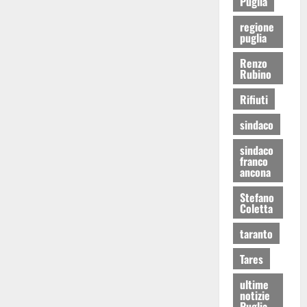
Puglia
regione
puglia
Renzo
Rubino
Rifiuti
sindaco
sindaco
franco
ancona
Stefano
Coletta
taranto
Tares
ultime
notizie
Puglia