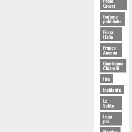
Paolo
Grassi
fontane
pubbliche
Forza
Italia
Franco
Ancona
Gianfranco
Chiarelli
Ilva
incidente
Lc
Solito
Lega
pro
Martina