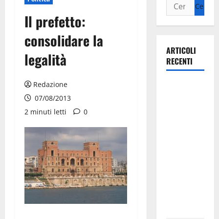
Il prefetto:
consolidare la
ARTICOLI
legalità
RECENTI
Redazione
Martina
Franca
07/08/2013
investe
2 minuti letti
0
sulle
famiglie: in
arrivo tre
seminari
dedicati ad
adolescenti,
genitori ed
empatia