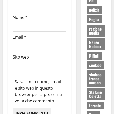
Pdl
polizia
Nome
*
Puglia
regione
puglia
Email
*
Renzo
Rubino
Rifiuti
Sito web
sindaco
sindaco
franco
Salva il mio nome, email
ancona
e sito web in questo
Stefano
browser per la prossima
Coletta
volta che commento.
taranto