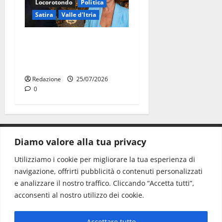
Locorotondo
Politica
Satira
Valle d'Itria
Martina Franca: Il sindaco
non ha fatto le scuse alla
Lillo
Redazione
25/07/2026
0
Diamo valore alla tua privacy
CONTATTI.
Utilizziamo i cookie per migliorare la tua esperienza di
navigazione, offrirti pubblicità o contenuti personalizzati
Redazione:
redazione@www.martinasera.it
e analizzare il nostro traffico. Cliccando “Accetta tutti”,
Direttore:
direttore@www.martinasera.it
acconsenti al nostro utilizzo dei cookie.
Info & Commerciale:
info@www.martinasera.it
Accettare tutto