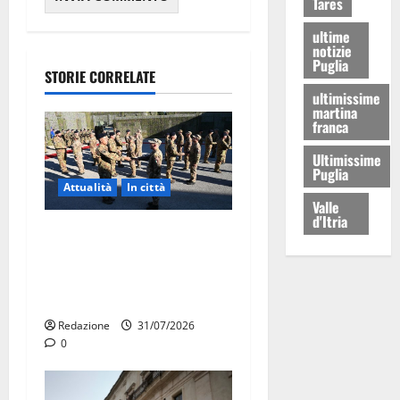
Tares
ultime
notizie
Puglia
STORIE CORRELATE
ultimissime
martina
franca
Ultimissime
Puglia
Attualità
In città
Valle
d'Itria
Aeronautica Militare, al 16°
Stormo di Martina Franca
consegnati i Baschi Blu ai
15 nuovi Fucilieri dell’Aria
Redazione
31/07/2026
0