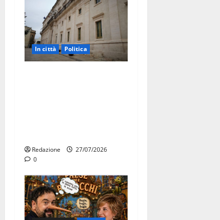
In città
Politica
Martina Franca, Marraffa
attacca Regione e Comune:
“Nuovi medici solo a
novembre. Faremo accesso
agli atti su Tari, rifiuti e
bilancio”
Redazione
27/07/2026
0