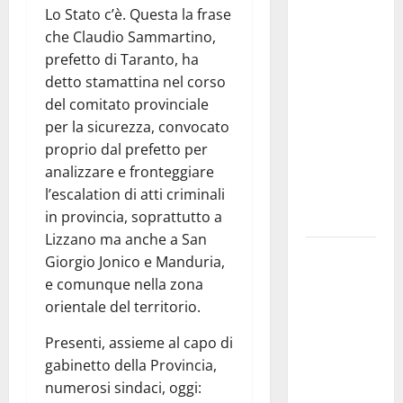
Lo Stato c’è. Questa la frase
Aeronautica
che Claudio Sammartino,
Militare, al
prefetto di Taranto, ha
16° Stormo
detto stamattina nel corso
di Martina
del comitato provinciale
Franca
per la sicurezza, convocato
consegnati
proprio dal prefetto per
i Baschi Blu
analizzare e fronteggiare
ai 15 nuovi
l’escalation di atti criminali
Fucilieri
in provincia, soprattutto a
dell’Aria
Lizzano ma anche a San
Martina
Giorgio Jonico e Manduria,
Franca,
e comunque nella zona
Marraffa
orientale del territorio.
attacca
Presenti, assieme al capo di
Regione e
gabinetto della Provincia,
Comune:
numerosi sindaci, oggi:
“Nuovi