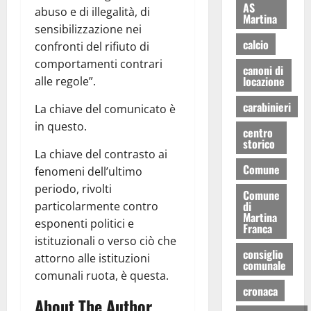
AS
abuso e di illegalità, di
Martina
sensibilizzazione nei
calcio
confronti del rifiuto di
comportamenti contrari
canoni di
locazione
alle regole”.
carabinieri
La chiave del comunicato è
in questo.
centro
storico
La chiave del contrasto ai
Comune
fenomeni dell’ultimo
periodo, rivolti
Comune
di
particolarmente contro
Martina
esponenti politici e
Franca
istituzionali o verso ciò che
consiglio
attorno alle istituzioni
comunale
comunali ruota, è questa.
cronaca
About The Author