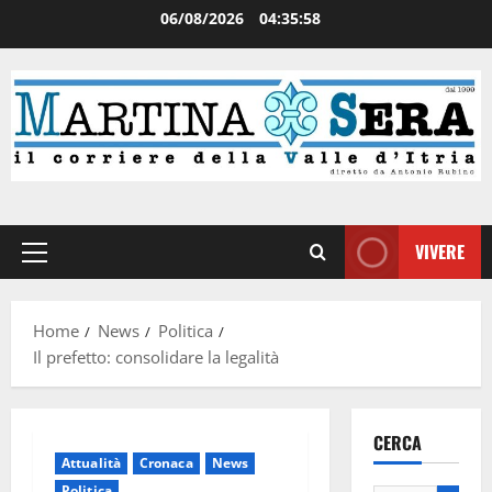
06/08/2026
04:35:58
VIVERE
Home
News
Politica
Il prefetto: consolidare la legalità
CERCA
Attualità
Cronaca
News
Politica