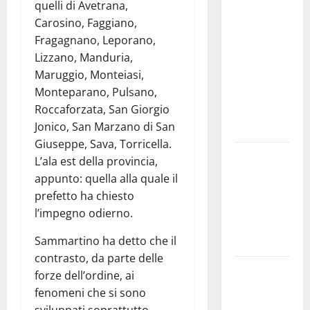
quelli di Avetrana,
medici solo
Carosino, Faggiano,
a
Fragagnano, Leporano,
novembre.
Lizzano, Manduria,
Faremo
Maruggio, Monteiasi,
accesso agli
Monteparano, Pulsano,
atti su Tari,
Roccaforzata, San Giorgio
rifiuti e
Jonico, San Marzano di San
bilancio”
Giuseppe, Sava, Torricella.
Martina
L’ala est della provincia,
Franca: Il
appunto: quella alla quale il
sindaco non
prefetto ha chiesto
ha fatto le
l’impegno odierno.
scuse alla
Sammartino ha detto che il
Lillo
contrasto, da parte delle
Due giovani
forze dell’ordine, ai
di Martina
fenomeni che si sono
Franca tra