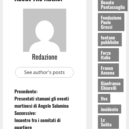
Donato
Pentassuglia
Fondazione
Paolo
Grassi
fontane
pubbliche
Forza
Redazione
Italia
Franco
Ancona
See author's posts
Gianfranco
Chiarelli
Precedente:
Ilva
Presentati stamani gli eventi
martinesi di Angelo Salamina
incidente
Successivo:
Lc
Incontro fra i comitati di
Solito
quartiere