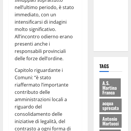
sviluppati soprattutto
le
nell’ultimo periodo, è stato
eccellenze
immediato, con un
universitarie
intensificarsi di indagini
italiane:
molto significativo.
premiate a
All’incontro odierno erano
Montecitorio
presenti anche i
responsabili provinciali
delle forze dell’ordine.
TAGS
Capitolo riguardante i
Comuni: “è stato
A.S.
riaffermato l’importante
Martina
Franca
contributo delle
amministrazioni locali a
acqua
riguardo del
sprecata
consolidamento delle
Antonio
iniziative di legalità, del
Martucci
contrasto a ogni forma di