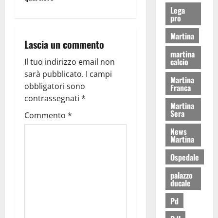
Lega
pro
Martina
Lascia un commento
martina
calcio
Il tuo indirizzo email non
sarà pubblicato.
I campi
Martina
obbligatori sono
Franca
contrassegnati
*
Martina
Sera
Commento
*
News
Martina
Ospedale
palazzo
ducale
Pd