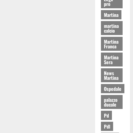
pro
Martina
martina
calcio
Martina
Franca
Martina
Sera
News
Martina
Ospedale
palazzo
ducale
Pd
Pdl