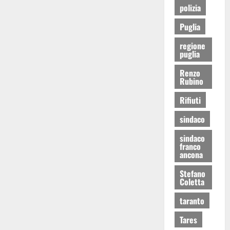
polizia
Puglia
regione
puglia
Renzo
Rubino
Rifiuti
sindaco
sindaco
franco
ancona
Stefano
Coletta
taranto
Tares