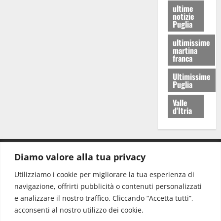
ultime
notizie
Puglia
ultimissime
martina
franca
Ultimissime
Puglia
Valle
d'Itria
Diamo valore alla tua privacy
CONTATTI.
Utilizziamo i cookie per migliorare la tua esperienza di
navigazione, offrirti pubblicità o contenuti personalizzati
Redazione:
redazione@www.martinasera.it
e analizzare il nostro traffico. Cliccando “Accetta tutti”,
Direttore:
direttore@www.martinasera.it
acconsenti al nostro utilizzo dei cookie.
Info & Commerciale:
info@www.martinasera.it