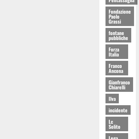
Fondazione
Paolo
Grassi
fontane
pubbliche
Forza
Italia
Franco
Ancona
Gianfranco
Chiarelli
Ilva
incidente
Lc
Solito
Lega