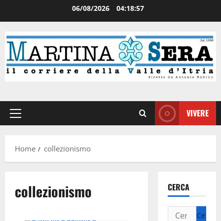
06/08/2026
04:18:58
VIVERE
Home
collezionismo
collezionismo
CERCA
Attualità
Cultura