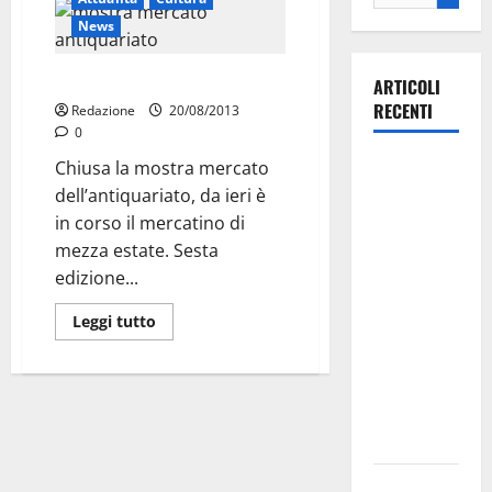
News
Mercatino di mezza estate
ARTICOLI
RECENTI
Redazione
20/08/2013
0
Martina
Chiusa la mostra mercato
Franca
dell’antiquariato, da ieri è
investe
in corso il mercatino di
sulle
mezza estate. Sesta
famiglie: in
edizione...
arrivo tre
Leggi tutto
seminari
dedicati ad
adolescenti,
genitori ed
empatia
Aeronautica