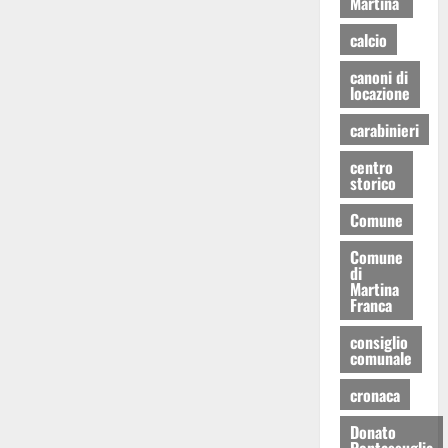
Martina
calcio
canoni di
locazione
carabinieri
centro
storico
Comune
Comune
di
Martina
Franca
consiglio
comunale
cronaca
Donato
Pentassuglia