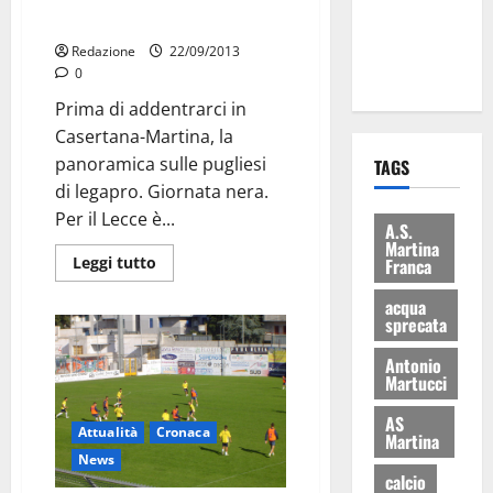
ai 15 nuovi
e classifica legapro
Fucilieri
Redazione
22/09/2013
dell’Aria
0
Prima di addentrarci in
Casertana-Martina, la
panoramica sulle pugliesi
TAGS
di legapro. Giornata nera.
Per il Lecce è...
A.S.
Martina
Leggi tutto
Franca
acqua
sprecata
Antonio
Martucci
AS
Attualità
Cronaca
Martina
News
calcio