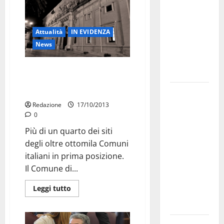
bando
alloggi ERP
Attualità
IN EVIDENZA
2026:
News
domande
dal 26
“La Bussola della Trasparenza”:
agosto
il sito del Comune di Martina
primo. Ed anche 2197esimo
La gara
ciclistica
Redazione
17/10/2013
0
dei Giochi
attraversa
Più di un quarto dei siti
Martina
degli oltre ottomila Comuni
Franca:
italiani in prima posizione.
ecco le
Il Comune di...
strade
Leggi tutto
interessate
e gli orari