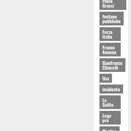
Paolo
Grassi
fontane
pubbliche
Forza
Italia
Franco
Ancona
Gianfranco
Chiarelli
Ilva
incidente
Lc
Solito
Lega
pro
Martina