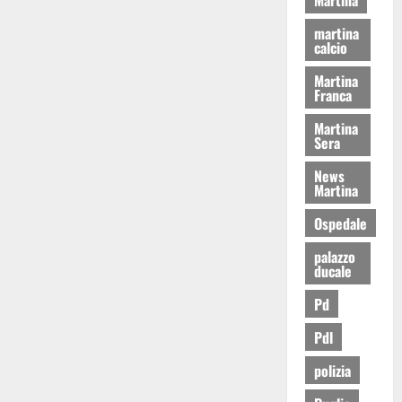
martina
calcio
Martina
Franca
Martina
Sera
News
Martina
Ospedale
palazzo
ducale
Pd
Pdl
polizia