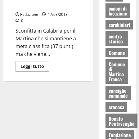
Hinterreggio-Martina 2-1
canoni di
locazione
Redazione
17/03/2013
0
carabinieri
Sconfitta in Calabria per il
centro
Martina che si mantiene a
storico
metà classifica (37 punti)
Comune
ma che viene...
Comune
Leggi tutto
di
Martina
Franca
consiglio
comunale
cronaca
Donato
Pentassuglia
Fondazione