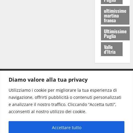
ultimissime
martina
franca
Ultimissime
Puglia
Valle
d'Itria
Diamo valore alla tua privacy
CONTATTI.
Utilizziamo i cookie per migliorare la tua esperienza di
navigazione, offrirti pubblicità o contenuti personalizzati
Redazione:
redazione@www.martinasera.it
e analizzare il nostro traffico. Cliccando “Accetta tutti”,
Direttore:
direttore@www.martinasera.it
acconsenti al nostro utilizzo dei cookie.
Info & Commerciale:
info@www.martinasera.it
Accettare tutto