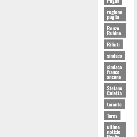
Puglia
regione
puglia
Renzo
Rubino
Rifiuti
sindaco
sindaco
franco
ancona
Stefano
Coletta
taranto
Tares
ultime
notizie
Puglia