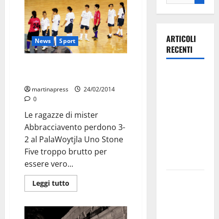
ARTICOLI
News
Sport
RECENTI
Stone Five, brutta sconfitta
Ospedale di
casalinga contro il Fasano
Martina
martinapress
24/02/2014
Franca,
0
Forza Italia
Le ragazze di mister
annuncia la
Abbracciavento perdono 3-
protesta:
2 al PalaWoytjla Uno Stone
sit-in lunedì
Five troppo brutto per
10 agosto
essere vero...
Il Comune
Leggi tutto
di Martina
Franca
pubblica il