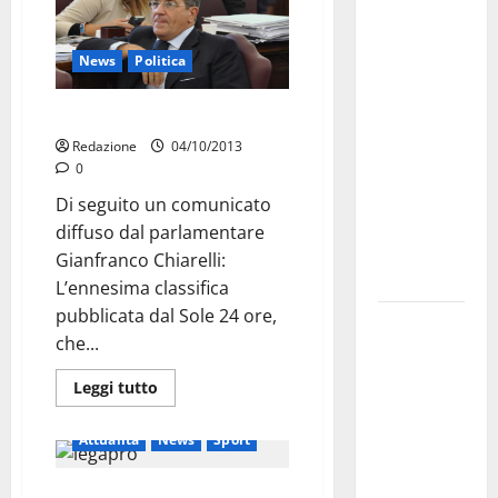
Martina
Franca
investe
News
Politica
sulle
famiglie: in
Chiarelli su classifica sanità
arrivo tre
Redazione
04/10/2013
seminari
0
dedicati ad
Di seguito un comunicato
adolescenti,
diffuso dal parlamentare
genitori ed
Gianfranco Chiarelli:
empatia
L’ennesima classifica
pubblicata dal Sole 24 ore,
Aeronautica
che...
Militare, al
16° Stormo
Leggi tutto
di Martina
Franca
Attualità
News
Sport
consegnati
i Baschi Blu
Casertana-Martina 2-0. Risultati