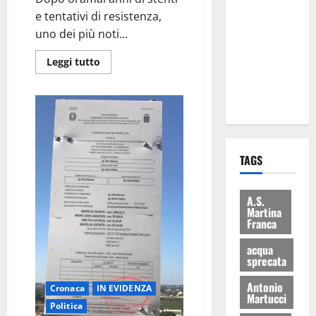
Martina
e tentativi di resistenza,
Franca: Il
uno dei più noti...
sindaco non
Leggi tutto
ha fatto le
scuse alla
Lillo
TAGS
A.S.
Martina
Franca
acqua
sprecata
Antonio
Cronaca
IN EVIDENZA
Martucci
Politica