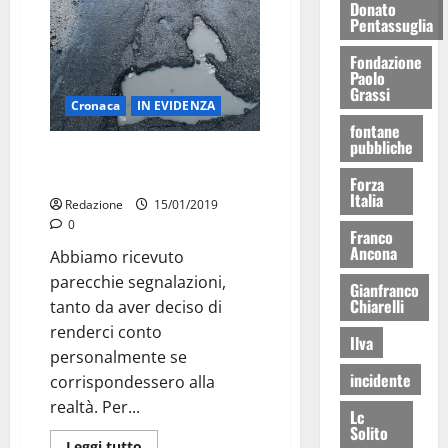
Donato
Pentassuglia
Fondazione
Paolo
Grassi
Cronaca
IN EVIDENZA
fontane
pubbliche
Questa sarebbe la
circonvallazione di Martina
Forza
Italia
Redazione
15/01/2019
0
Franco
Ancona
Abbiamo ricevuto
parecchie segnalazioni,
Gianfranco
Chiarelli
tanto da aver deciso di
renderci conto
Ilva
personalmente se
incidente
corrispondessero alla
realtà. Per...
Lc
Solito
Leggi tutto