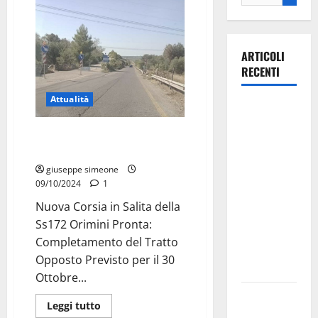
ARTICOLI
RECENTI
Attualità
La gara
ciclistica
Nuova Corsia Ss172: finalmente
dei Giochi
pronta!
attraversa
giuseppe simeone
Martina
09/10/2024
1
Franca:
Nuova Corsia in Salita della
ecco le
Ss172 Orimini Pronta:
strade
Completamento del Tratto
interessate
Opposto Previsto per il 30
e gli orari
Ottobre...
Martina
Leggi tutto
Franca