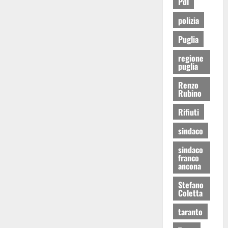
Pdl
polizia
Puglia
regione
puglia
Renzo
Rubino
Rifiuti
sindaco
sindaco
franco
ancona
Stefano
Coletta
taranto