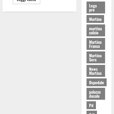
Lega
pro
Martina
martina
calcio
Martina
Franca
Martina
Sera
News
Martina
Ospedale
palazzo
ducale
Pd