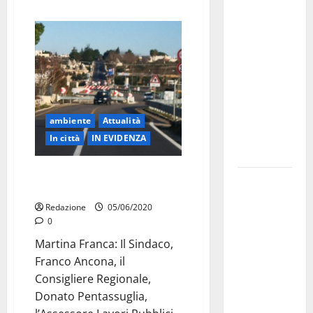
investe
sulle
famiglie: in
arrivo tre
seminari
dedicati ad
adolescenti,
ambiente
Attualità
genitori ed
In città
IN EVIDENZA
empatia
Circonvallazione e SS 172,
Aeronautica
incontro a Bari
Militare, al
Redazione
05/06/2020
16° Stormo
0
di Martina
Martina Franca: Il Sindaco,
Franca
Franco Ancona, il
consegnati
Consigliere Regionale,
i Baschi Blu
Donato Pentassuglia,
ai 15 nuovi