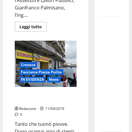
l’Assessore Lavori Pubblici,
Fucilieri
Gianfranco Palmisano,
dell’Aria
l’ing....
Martina
Leggi tutto
Franca,
Marraffa
attacca
Regione e
Comune:
Cronaca
“Nuovi
Facciamo Piazza Pulita
medici solo
IN EVIDENZA
News
a
novembre.
Supermercato costretto a
Faremo
chiudere
accesso agli
Redazione
11/04/2019
atti su Tari,
0
rifiuti e
Tanto che tuonò piovve.
bilancio”
Dopo oramai anni di stenti