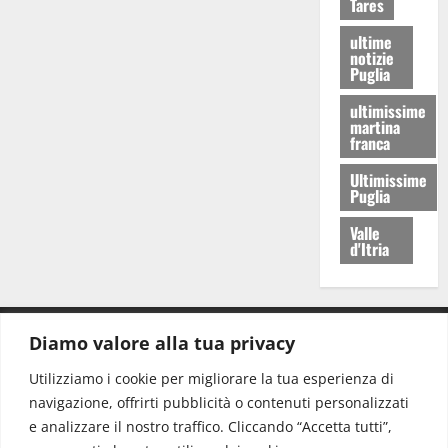
Tares
ultime
notizie
Puglia
ultimissime
martina
franca
Ultimissime
Puglia
Valle
d'Itria
Diamo valore alla tua privacy
CONTATTI.
Utilizziamo i cookie per migliorare la tua esperienza di
navigazione, offrirti pubblicità o contenuti personalizzati
Redazione:
redazione@www.martinasera.it
e analizzare il nostro traffico. Cliccando “Accetta tutti”,
Direttore:
direttore@www.martinasera.it