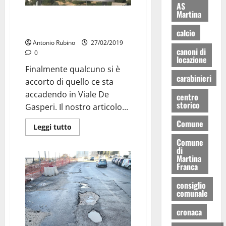
AS
Martina
Dopo il nostro intervento
qualcosa si muove
calcio
Antonio Rubino
27/02/2019
canoni di
0
locazione
Finalmente qualcuno si è
carabinieri
accorto di quello ce sta
accadendo in Viale De
centro
storico
Gasperi. Il nostro articolo...
Comune
Leggi tutto
Comune
di
Martina
Franca
consiglio
comunale
cronaca