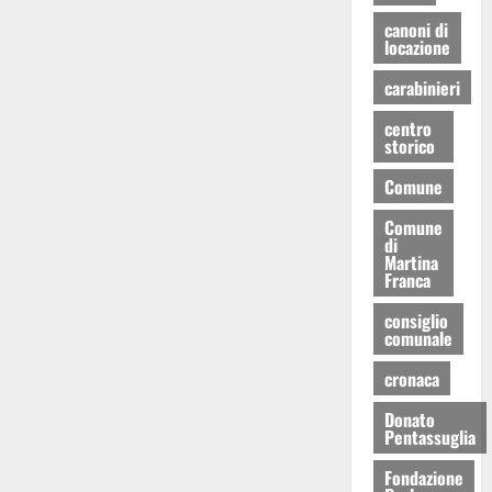
canoni di
locazione
carabinieri
centro
storico
Comune
Comune
di
Martina
Franca
consiglio
comunale
cronaca
Donato
Pentassuglia
Fondazione