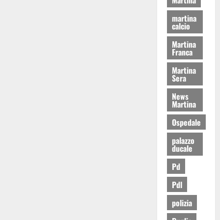
martina
calcio
Martina
Franca
Martina
Sera
News
Martina
Ospedale
palazzo
ducale
Pd
Pdl
polizia