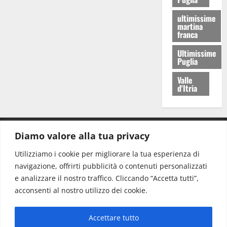
ultimissime
martina
franca
Ultimissime
Puglia
Valle
d'Itria
Diamo valore alla tua privacy
CONTATTI.
Utilizziamo i cookie per migliorare la tua esperienza di
navigazione, offrirti pubblicità o contenuti personalizzati
Redazione:
redazione@www.martinasera.it
e analizzare il nostro traffico. Cliccando “Accetta tutti”,
Direttore:
direttore@www.martinasera.it
acconsenti al nostro utilizzo dei cookie.
Info & Commerciale:
info@www.martinasera.it
Accettare tutto