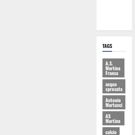
ai 15 nuovi
Fucilieri
dell’Aria
TAGS
A.S.
Martina
Franca
acqua
sprecata
Antonio
Martucci
AS
Martina
calcio