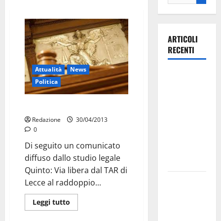
ARTICOLI
RECENTI
Attualità
News
Ospedale di
Politica
Martina
Franca,
Centrale termoelettrica, ok
Forza Italia
Redazione
30/04/2013
annuncia la
0
protesta:
Di seguito un comunicato
sit-in lunedì
diffuso dallo studio legale
10 agosto
Quinto: Via libera dal TAR di
Il Comune
Lecce al raddoppio...
di Martina
Leggi tutto
Franca
pubblica il