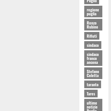
Puglia
regione
puglia
Renzo
Rubino
Rifiuti
sindaco
sindaco
franco
ancona
Stefano
Coletta
taranto
Tares
ultime
notizie
Puglia