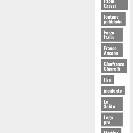
Paolo
Grassi
fontane
pubbliche
Forza
Italia
Franco
Ancona
Gianfranco
Chiarelli
Ilva
incidente
Lc
Solito
Lega
pro
Martina