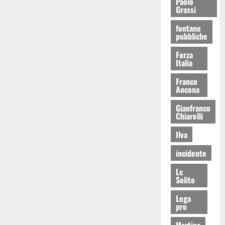
Paolo
Grassi
fontane
pubbliche
Forza
Italia
Franco
Ancona
Gianfranco
Chiarelli
Ilva
incidente
Lc
Solito
Lega
pro
Martina