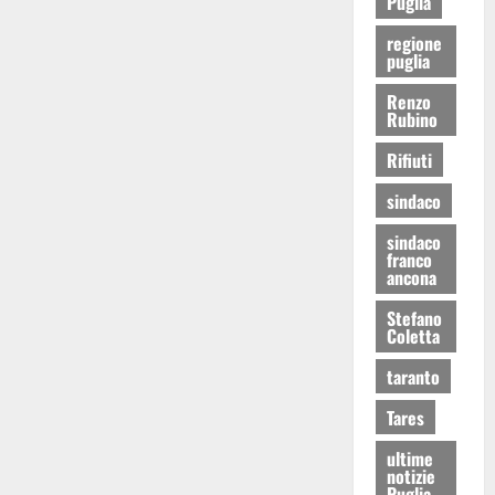
Puglia
regione
puglia
Renzo
Rubino
Rifiuti
sindaco
sindaco
franco
ancona
Stefano
Coletta
taranto
Tares
ultime
notizie
Puglia