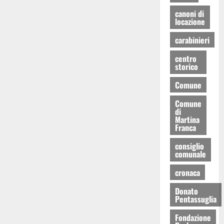
canoni di
locazione
carabinieri
centro
storico
Comune
Comune
di
Martina
Franca
consiglio
comunale
cronaca
Donato
Pentassuglia
Fondazione