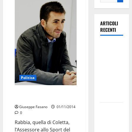
ARTICOLI
RECENTI
Ospedale di
Martina
Franca,
Forza Italia
annuncia la
Politica
protesta:
sit-in lunedì
Coletta scrive alle Autorità
10 agosto
Sportive
Giuseppe Fasano
01/11/2014
Il Comune
0
di Martina
Rabbia, quella di Coletta,
Franca
l’Assessore allo Sport del
pubblica il