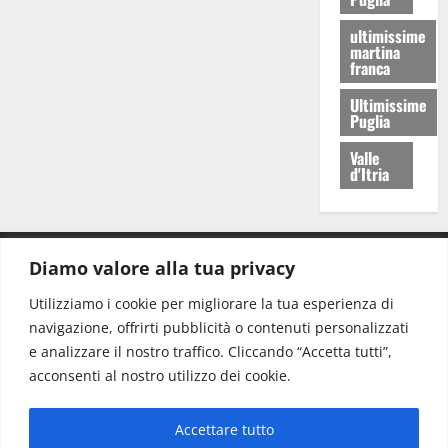
ultimissime
martina
franca
Ultimissime
Puglia
Valle
d'Itria
Diamo valore alla tua privacy
CONTATTI.
Utilizziamo i cookie per migliorare la tua esperienza di
navigazione, offrirti pubblicità o contenuti personalizzati
Redazione:
redazione@www.martinasera.it
e analizzare il nostro traffico. Cliccando “Accetta tutti”,
Direttore:
direttore@www.martinasera.it
acconsenti al nostro utilizzo dei cookie.
Info & Commerciale:
info@www.martinasera.it
Accettare tutto