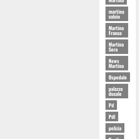
martina
calcio
Martina
Franca
Martina
Sera
News
Martina
Ospedale
palazzo
ducale
Pd
Pdl
polizia