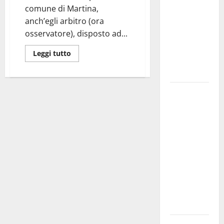
comune di Martina,
bando
anch’egli arbitro (ora
alloggi ERP
osservatore), disposto ad...
2026:
domande
Leggi tutto
dal 26
agosto
La gara
ciclistica
dei Giochi
attraversa
Martina
Franca:
ecco le
strade
interessate
e gli orari