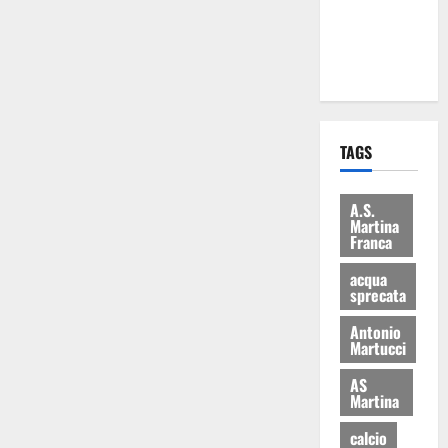
ai 15 nuovi
Fucilieri
dell’Aria
TAGS
A.S.
Martina
Franca
acqua
sprecata
Antonio
Martucci
AS
Martina
calcio