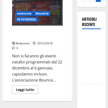
ambiente
Attualità
ARTICOLI
IN EVIDENZA
RECENTI
Eventi natalizi di Male in peggio:
Ospedale di
Salta il Capodanno
Martina
Redazione
20/12/2018
Franca,
0
Forza Italia
Non si faranno gli eventi
annuncia la
natalizi programmati dal 22
protesta:
dicembre al 6 gennaio,
sit-in lunedì
capodanno incluso.
10 agosto
L’associazione Bounce...
Il Comune
Leggi tutto
di Martina
Franca
pubblica il