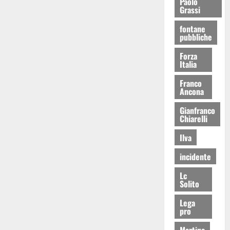
Paolo
Grassi
fontane
pubbliche
Forza
Italia
Franco
Ancona
Gianfranco
Chiarelli
Ilva
incidente
Lc
Solito
Lega
pro
Martina