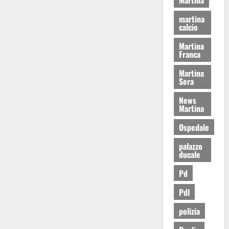
martina
calcio
Martina
Franca
Martina
Sera
News
Martina
Ospedale
palazzo
ducale
Pd
Pdl
polizia