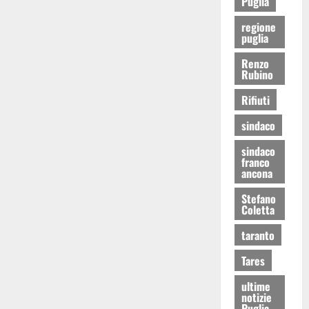
Puglia
regione
puglia
Renzo
Rubino
Rifiuti
sindaco
sindaco
franco
ancona
Stefano
Coletta
taranto
Tares
ultime
notizie
Puglia