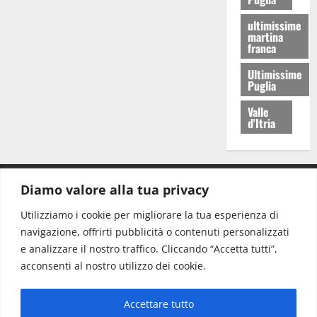
ultimissime
martina
franca
Ultimissime
Puglia
Valle
d'Itria
Diamo valore alla tua privacy
CONTATTI.
Utilizziamo i cookie per migliorare la tua esperienza di
navigazione, offrirti pubblicità o contenuti personalizzati
Redazione:
redazione@www.martinasera.it
e analizzare il nostro traffico. Cliccando “Accetta tutti”,
Direttore:
direttore@www.martinasera.it
acconsenti al nostro utilizzo dei cookie.
Info & Commerciale:
info@www.martinasera.it
Accettare tutto