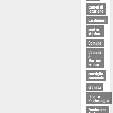
canoni di
locazione
carabinieri
centro
storico
Comune
Comune
di
Martina
Franca
consiglio
comunale
cronaca
Donato
Pentassuglia
Fondazione