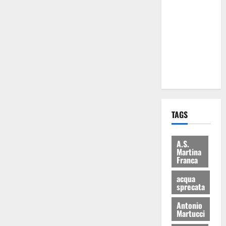
Martina
Franca: Il
sindaco non
ha fatto le
scuse alla
Lillo
TAGS
A.S.
Martina
Franca
acqua
sprecata
Antonio
Martucci