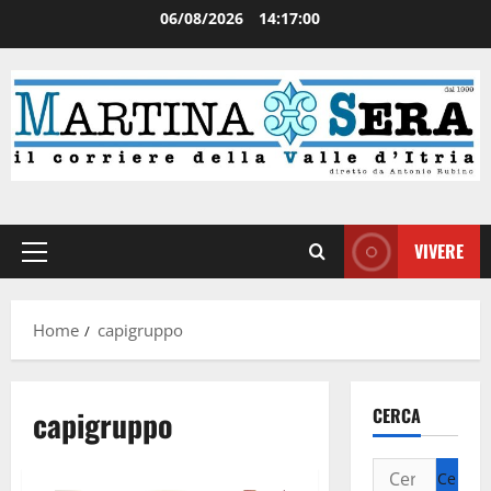
06/08/2026
14:17:01
VIVERE
Home
capigruppo
capigruppo
CERCA