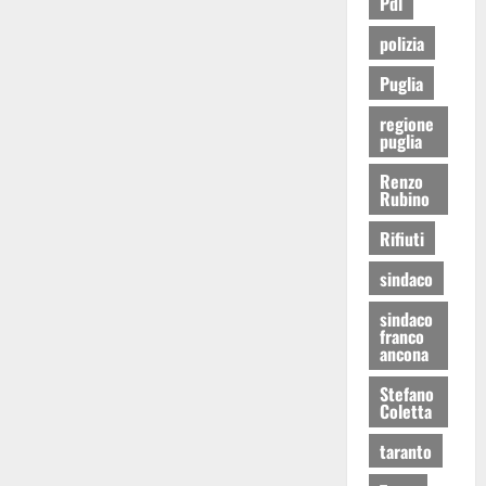
Pdl
polizia
Puglia
regione
puglia
Renzo
Rubino
Rifiuti
sindaco
sindaco
franco
ancona
Stefano
Coletta
taranto