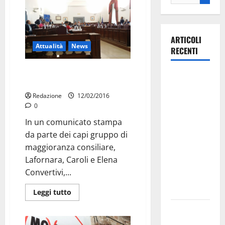
ARTICOLI
Attualità
News
RECENTI
Chiesto Consiglio
La gara
monotematico
ciclistica
Redazione
12/02/2016
dei Giochi
0
attraversa
In un comunicato stampa
Martina
da parte dei capi gruppo di
Franca:
maggioranza consiliare,
ecco le
Lafornara, Caroli e Elena
strade
Convertivi,...
interessate
e gli orari
Leggi tutto
Martina
Franca