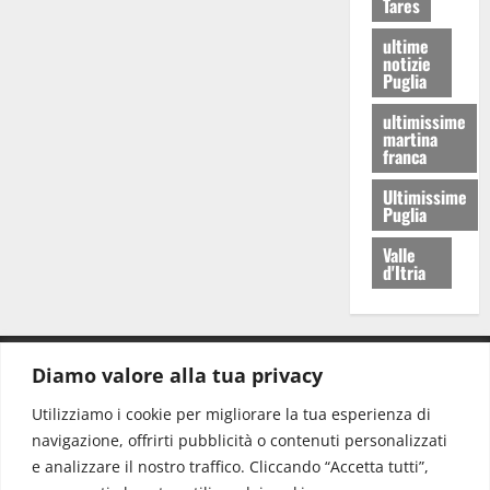
Tares
ultime
notizie
Puglia
ultimissime
martina
franca
Ultimissime
Puglia
Valle
d'Itria
Diamo valore alla tua privacy
CONTATTI.
Utilizziamo i cookie per migliorare la tua esperienza di
navigazione, offrirti pubblicità o contenuti personalizzati
Redazione:
redazione@www.martinasera.it
e analizzare il nostro traffico. Cliccando “Accetta tutti”,
Direttore:
direttore@www.martinasera.it