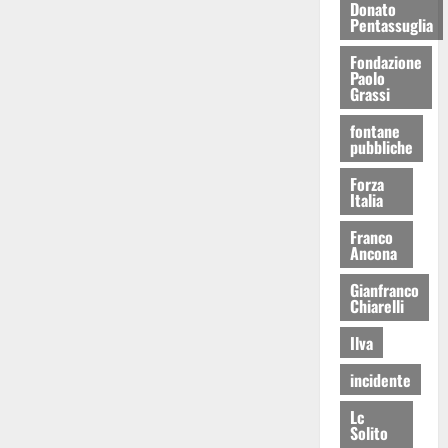
Donato
Pentassuglia
Fondazione
Paolo
Grassi
fontane
pubbliche
Forza
Italia
Franco
Ancona
Gianfranco
Chiarelli
Ilva
incidente
Lc
Solito