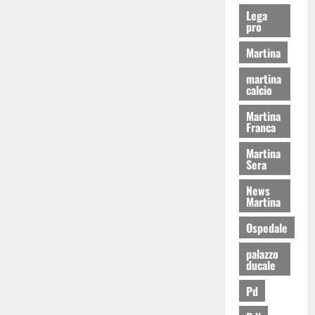
Lega
pro
Martina
martina
calcio
Martina
Franca
Martina
Sera
News
Martina
Ospedale
palazzo
ducale
Pd