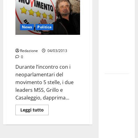
investe
sulle
famiglie: in
News
Politica
arrivo tre
seminari
Governo: da M5S niente fiducia
dedicati ad
Redazione
04/03/2013
adolescenti,
0
genitori ed
Durante l’incontro con i
empatia
neoparlamentari del
Aeronautica
movimento 5 stelle, i due
Militare, al
leaders M5S, Grillo e
16° Stormo
Casaleggio, dapprima...
di Martina
Leggi tutto
Franca
consegnati
i Baschi Blu
ai 15 nuovi