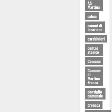
AS
Martina
calcio
canoni di
locazione
carabinieri
centro
storico
Comune
Comune
di
Martina
Franca
consiglio
comunale
cronaca