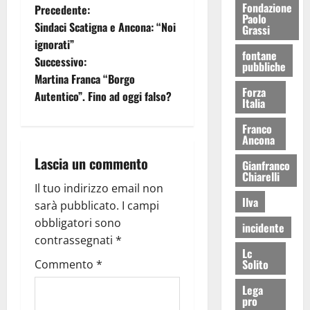
Fondazione
Precedente:
Paolo
Sindaci Scatigna e Ancona: “Noi
Grassi
ignorati”
fontane
Successivo:
pubbliche
Martina Franca “Borgo
Forza
Autentico”. Fino ad oggi falso?
Italia
Franco
Ancona
Lascia un commento
Gianfranco
Chiarelli
Il tuo indirizzo email non
Ilva
sarà pubblicato.
I campi
obbligatori sono
incidente
contrassegnati
*
Lc
Solito
Commento
*
Lega
pro