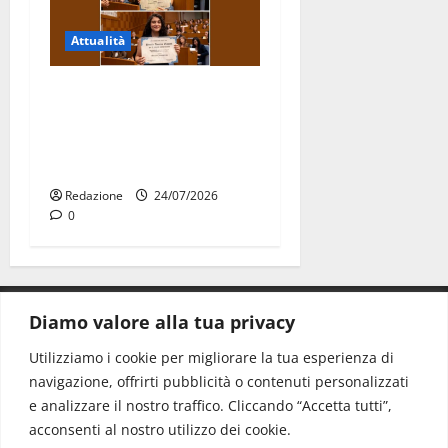
Attualità
Due giovani di Martina
Franca tra le eccellenze
universitarie italiane:
premiate a Montecitorio
Redazione
24/07/2026
0
Diamo valore alla tua privacy
CONTATTI.
Utilizziamo i cookie per migliorare la tua esperienza di
navigazione, offrirti pubblicità o contenuti personalizzati
Redazione:
redazione@www.martinasera.it
e analizzare il nostro traffico. Cliccando “Accetta tutti”,
Direttore:
direttore@www.martinasera.it
acconsenti al nostro utilizzo dei cookie.
Info & Commerciale:
info@www.martinasera.it