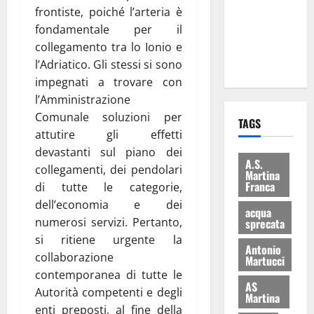
i Baschi Blu
frontiste, poiché l’arteria è
ai 15 nuovi
fondamentale per il
Fucilieri
collegamento tra lo Ionio e
dell’Aria
l’Adriatico. Gli stessi si sono
impegnati a trovare con
l’Amministrazione
Comunale soluzioni per
TAGS
attutire gli effetti
devastanti sul piano dei
A.S.
collegamenti, dei pendolari
Martina
Franca
di tutte le categorie,
dell’economia e dei
acqua
numerosi servizi. Pertanto,
sprecata
si ritiene urgente la
Antonio
collaborazione
Martucci
contemporanea di tutte le
AS
Autorità competenti e degli
Martina
enti preposti, al fine della