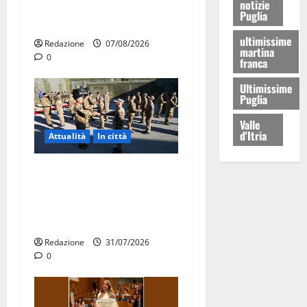
notizie
ERP 2026: domande dal 26
Puglia
agosto
ultimissime
Redazione
07/08/2026
martina
0
franca
Ultimissime
Puglia
Valle
d'Itria
Attualità
In città
Aeronautica Militare, al 16°
Stormo di Martina Franca
consegnati i Baschi Blu ai
15 nuovi Fucilieri dell’Aria
Redazione
31/07/2026
0