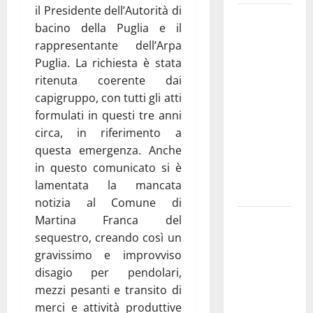
il Presidente dell’Autorità di
Martina
bacino della Puglia e il
Franca
rappresentante dell’Arpa
investe
Puglia. La richiesta è stata
sulle
ritenuta coerente dai
famiglie: in
capigruppo, con tutti gli atti
arrivo tre
formulati in questi tre anni
seminari
circa, in riferimento a
dedicati ad
questa emergenza. Anche
adolescenti,
in questo comunicato si è
genitori ed
lamentata la mancata
empatia
notizia al Comune di
Aeronautica
Martina Franca del
Militare, al
sequestro, creando così un
16° Stormo
gravissimo e improvviso
di Martina
disagio per pendolari,
Franca
mezzi pesanti e transito di
consegnati
merci e attività produttive