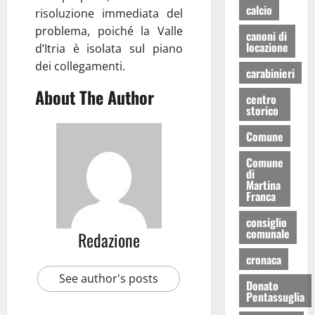
calcio
risoluzione immediata del
problema, poiché la Valle
canoni di
locazione
d’Itria è isolata sul piano
dei collegamenti.
carabinieri
About The Author
centro
storico
Comune
Comune
di
Martina
Franca
consiglio
comunale
Redazione
cronaca
See author's posts
Donato
Pentassuglia