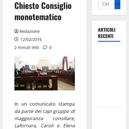
Chiesto Consiglio
monotematico
ARTICOLI
Redazione
RECENTI
12/02/2016
2 minuti letti
0
Ospedale di
Martina
Franca,
Forza Italia
annuncia la
protesta:
sit-in lunedì
10 agosto
In un comunicato stampa
da parte dei capi gruppo di
Il Comune
maggioranza consiliare,
di Martina
Lafornara, Caroli e Elena
Franca