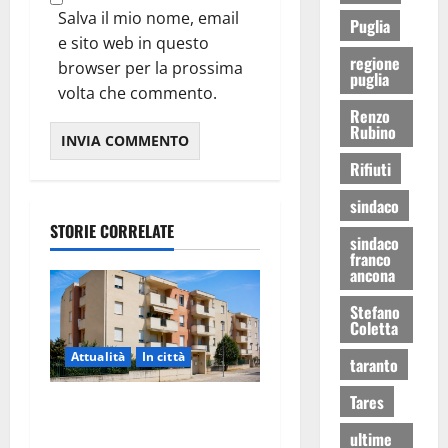
Salva il mio nome, email
Puglia
e sito web in questo
regione
browser per la prossima
puglia
volta che commento.
Renzo
Rubino
Rifiuti
sindaco
STORIE CORRELATE
sindaco
franco
ancona
Stefano
Coletta
Attualità
In città
taranto
Tares
Il Comune di Martina Franca
pubblica il bando alloggi
ultime