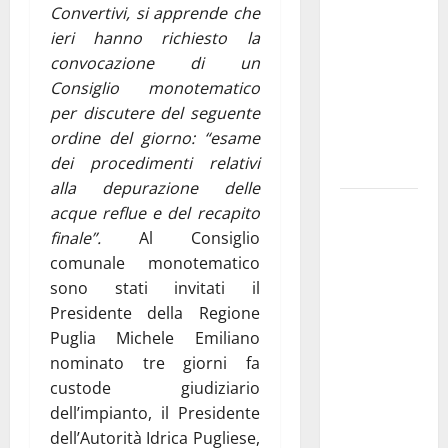
Convertivi, si apprende che
pubblica il
ieri hanno richiesto la
bando
convocazione di un
alloggi ERP
Consiglio monotematico
2026:
per discutere del seguente
domande
ordine del giorno: “esame
dal 26
dei procedimenti relativi
agosto
alla depurazione delle
La gara
acque reflue e del recapito
ciclistica
finale”.
Al Consiglio
dei Giochi
comunale monotematico
attraversa
sono stati invitati il
Martina
Presidente della Regione
Franca:
Puglia Michele Emiliano
ecco le
nominato tre giorni fa
strade
custode giudiziario
interessate
dell’impianto, il Presidente
e gli orari
dell’Autorità Idrica Pugliese,