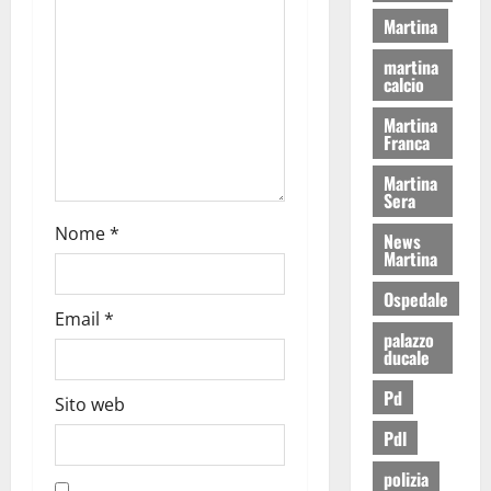
Martina
martina
calcio
Martina
Franca
Martina
Sera
Nome
*
News
Martina
Ospedale
Email
*
palazzo
ducale
Pd
Sito web
Pdl
polizia