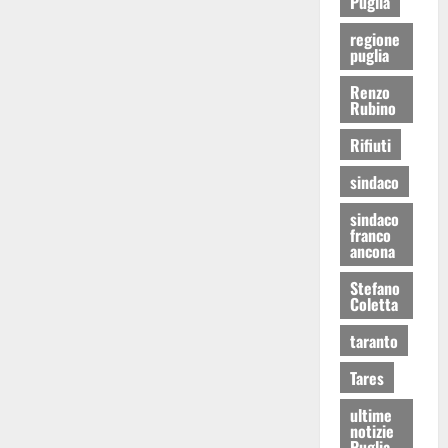
Puglia
regione
puglia
Renzo
Rubino
Rifiuti
sindaco
sindaco
franco
ancona
Stefano
Coletta
taranto
Tares
ultime
notizie
Puglia