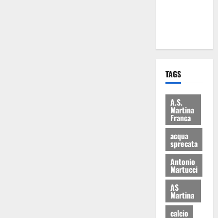
ai 15 nuovi
Fucilieri
dell’Aria
TAGS
A.S.
Martina
Franca
acqua
sprecata
Antonio
Martucci
AS
Martina
calcio