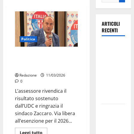
ARTICOLI
RECENTI
Politica
Ospedale di
Martina
Lisi (UDC): con meno tasse e più
Franca,
opportunità rilanciamo il centro
storico di Massafra
Forza Italia
annuncia la
Redazione
11/03/2026
0
protesta:
sit-in lunedì
L’assessore rivendica il
10 agosto
risultato sostenuto
dall’UDC e ringrazia il
Il Comune
sindaco Zaccaro. Via libera
di Martina
all’esenzione per il 2026...
Franca
pubblica il
Leggi tutto