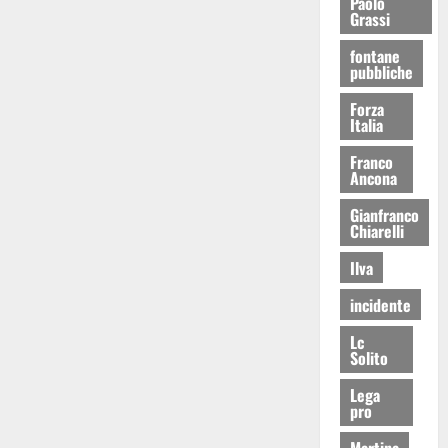
Paolo
Grassi
fontane
pubbliche
Forza
Italia
Franco
Ancona
Gianfranco
Chiarelli
Ilva
incidente
Lc
Solito
Lega
pro
Martina