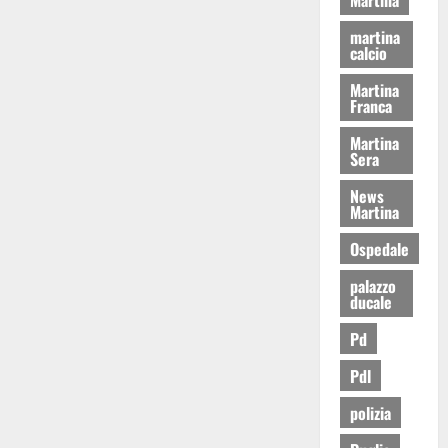
martina
calcio
Martina
Franca
Martina
Sera
News
Martina
Ospedale
palazzo
ducale
Pd
Pdl
polizia