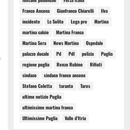
fontane pubbliche
Forza Italia
Franco Ancona
Gianfranco Chiarelli
Ilva
incidente
Lc Solito
Lega pro
Martina
martina calcio
Martina Franca
Martina Sera
News Martina
Ospedale
palazzo ducale
Pd
Pdl
polizia
Puglia
a
regione puglia
Renzo Rubino
Rifiuti
sindaco
sindaco franco ancona
Stefano Coletta
taranto
Tares
ultime notizie Puglia
ultimissime martina franca
Ultimissime Puglia
Valle d'Itria