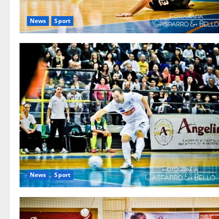
News
Sport
News
Sport