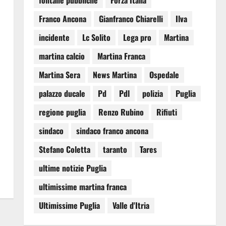
fontane pubbliche
Forza Italia
Franco Ancona
Gianfranco Chiarelli
Ilva
incidente
Lc Solito
Lega pro
Martina
martina calcio
Martina Franca
Martina Sera
News Martina
Ospedale
palazzo ducale
Pd
Pdl
polizia
Puglia
regione puglia
Renzo Rubino
Rifiuti
sindaco
sindaco franco ancona
Stefano Coletta
taranto
Tares
ultime notizie Puglia
ultimissime martina franca
Ultimissime Puglia
Valle d'Itria