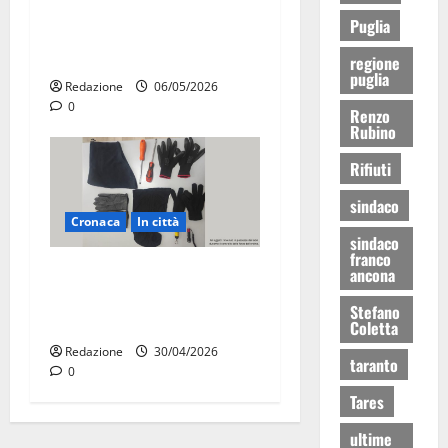
tangenti sul verde pubblico:
Puglia
la Procura chiede il carcere
per un funzionario
regione
puglia
Redazione
06/05/2026
0
Renzo
Rubino
Rifiuti
sindaco
Cronaca
In città
sindaco
franco
Martina Franca, sorpresi in
ancona
casa con la refurtiva:
Stefano
quattro arresti
Coletta
Redazione
30/04/2026
taranto
0
Tares
ultime