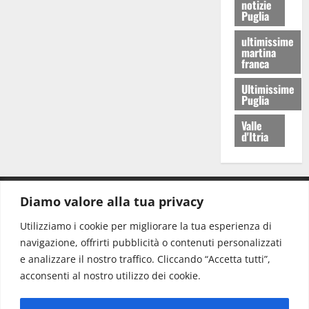
notizie
Puglia
ultimissime
martina
franca
Ultimissime
Puglia
Valle
d'Itria
Diamo valore alla tua privacy
CONTATTI.
Utilizziamo i cookie per migliorare la tua esperienza di
navigazione, offrirti pubblicità o contenuti personalizzati
Redazione:
redazione@www.martinasera.it
e analizzare il nostro traffico. Cliccando “Accetta tutti”,
Direttore:
direttore@www.martinasera.it
acconsenti al nostro utilizzo dei cookie.
Info & Commerciale:
info@www.martinasera.it