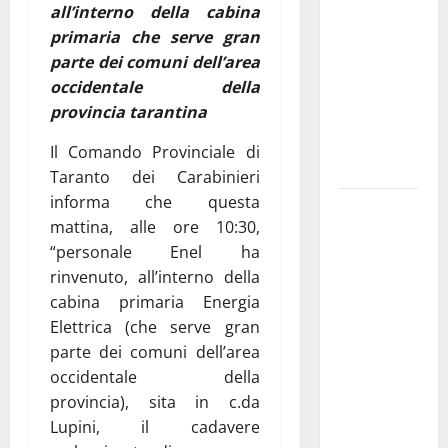
all’interno della cabina
pubblica il
primaria che serve gran
bando
parte dei comuni dell’area
alloggi ERP
occidentale della
2026:
provincia tarantina
domande
dal 26
Il Comando Provinciale di
agosto
Taranto dei Carabinieri
informa che questa
La gara
mattina, alle ore 10:30,
ciclistica
“personale Enel ha
dei Giochi
rinvenuto, all’interno della
attraversa
cabina primaria Energia
Martina
Elettrica (che serve gran
Franca:
parte dei comuni dell’area
ecco le
occidentale della
strade
provincia), sita in c.da
interessate
Lupini, il cadavere
e gli orari