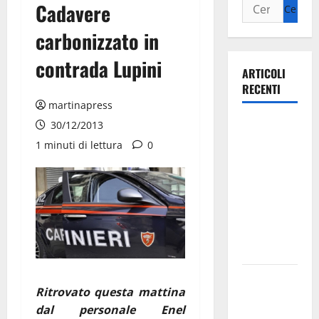
Cadavere
carbonizzato in
contrada Lupini
ARTICOLI
RECENTI
martinapress
Ospedale di
30/12/2013
Martina
1 minuti di lettura
0
Franca,
Forza Italia
annuncia la
protesta:
sit-in lunedì
10 agosto
Il Comune
Ritrovato questa mattina
di Martina
dal personale Enel
Franca