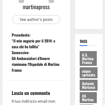
i Baschi Blu
martinapress
ai 15 nuovi
Fucilieri
See author's posts
dell’Aria
Precedente:
“Il mio augurio per il 2014: a
TAGS
casa chi ha fallito”
Successivo:
A.S.
Gli Ambasciatori d’Amore
Martina
Franca
rianimano l’Ospedale di Martina
Franca
acqua
sprecata
Antonio
Martucci
Lascia un commento
AS
Martina
Il tuo indirizzo email non