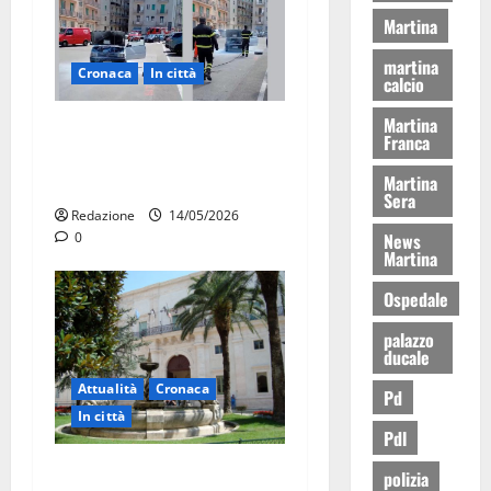
Martina
martina
Cronaca
In città
calcio
Martina
Auto in fiamme,
Franca
intervengono i Vigili del
Martina
Fuoco
Sera
Redazione
14/05/2026
News
0
Martina
Ospedale
palazzo
ducale
Attualità
Cronaca
Pd
In città
Pdl
Martina Franca, presunte
polizia