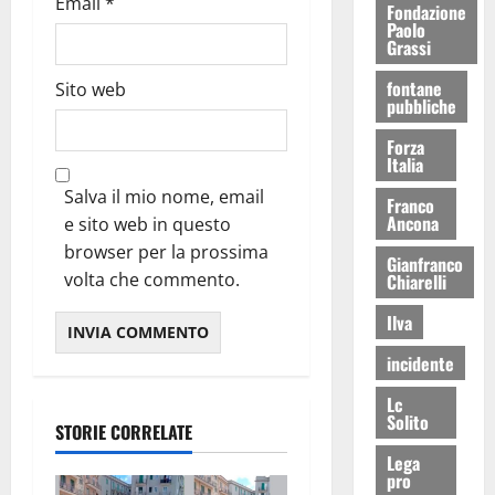
Email
*
Fondazione
Paolo
Grassi
fontane
Sito web
pubbliche
Forza
Italia
Salva il mio nome, email
Franco
Ancona
e sito web in questo
browser per la prossima
Gianfranco
volta che commento.
Chiarelli
Ilva
incidente
Lc
Solito
STORIE CORRELATE
Lega
pro