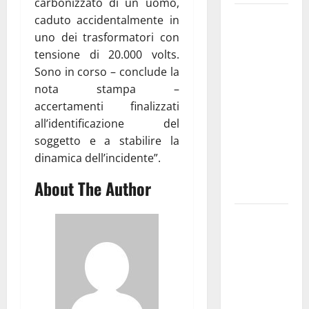
carbonizzato di un uomo,
Martina
caduto accidentalmente in
Franca
uno dei trasformatori con
investe
tensione di 20.000 volts.
sulle
Sono in corso – conclude la
famiglie: in
nota stampa –
arrivo tre
accertamenti finalizzati
seminari
all’identificazione del
dedicati ad
soggetto e a stabilire la
adolescenti,
dinamica dell’incidente”.
genitori ed
About The Author
empatia
Aeronautica
Militare, al
16° Stormo
di Martina
Franca
consegnati