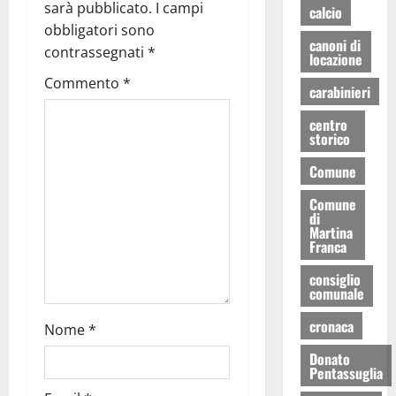
sarà pubblicato.
I campi
calcio
obbligatori sono
canoni di
contrassegnati
*
locazione
Commento
*
carabinieri
centro
storico
Comune
Comune
di
Martina
Franca
consiglio
comunale
cronaca
Nome
*
Donato
Pentassuglia