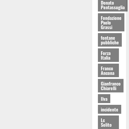
Donato
Pentassuglia
Fondazione
Paolo
Grassi
fontane
pubbliche
Forza
Italia
Franco
Ancona
Gianfranco
Chiarelli
Ilva
incidente
Lc
Solito