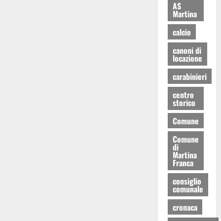
AS
Martina
calcio
canoni di
locazione
carabinieri
centro
storico
Comune
Comune
di
Martina
Franca
consiglio
comunale
cronaca