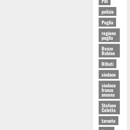
Pdl
polizia
Puglia
regione
puglia
Renzo
Rubino
Rifiuti
sindaco
sindaco
franco
ancona
Stefano
Coletta
taranto