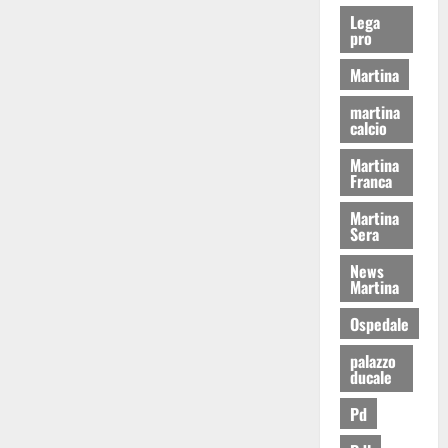
Lega
pro
Martina
martina
calcio
Martina
Franca
Martina
Sera
News
Martina
Ospedale
palazzo
ducale
Pd