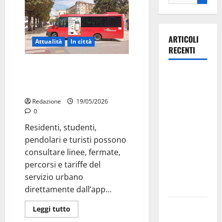
ARTICOLI
Attualità
In città
RECENTI
Bus Miccolis su Moovit, Martina
La gara
Franca viaggia con gli orari in
ciclistica
tempo reale
dei Giochi
Redazione
19/05/2026
attraversa
0
Martina
Residenti, studenti,
Franca:
pendolari e turisti possono
ecco le
consultare linee, fermate,
strade
percorsi e tariffe del
interessate
servizio urbano
e gli orari
direttamente dall’app...
Martina
Leggi tutto
Franca