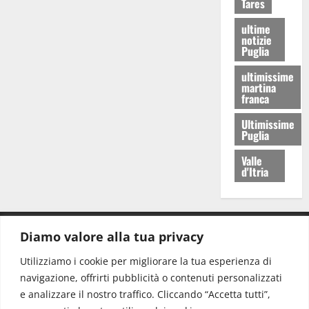
Tares
ultime
notizie
Puglia
ultimissime
martina
franca
Ultimissime
Puglia
Valle
d'Itria
Diamo valore alla tua privacy
CONTATTI.
Utilizziamo i cookie per migliorare la tua esperienza di
navigazione, offrirti pubblicità o contenuti personalizzati
Redazione:
redazione@www.martinasera.it
e analizzare il nostro traffico. Cliccando “Accetta tutti”,
Direttore:
direttore@www.martinasera.it