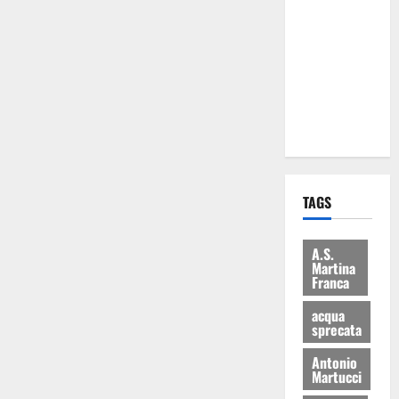
Martina
Franca: Il
sindaco non
ha fatto le
scuse alla
Lillo
TAGS
A.S.
Martina
Franca
acqua
sprecata
Antonio
Martucci